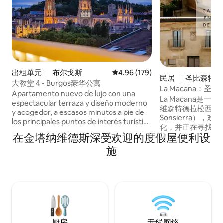
出租单元 ｜ 布尔戈斯
平均评分 4.96 分（满分 5 分），共
4.96 (179)
民居 ｜ 圣比森特
大教堂 4 - Burgos豪华公寓
La Macana：
Apartamento nuevo de lujo con una
La Macana是一
espectacular terraza y diseño moderno
维森特德拉松西拉（Vic
y acogedor, a escasos minutos a pie de
Sonsierra）
los principales puntos de interés turístico
化，并正在寻找特
de la ciudad de Burgos. Dispone de 3
在金塔纳维德斯深受欢迎的度假屋便利设
旅行者。 地理位
habitaciones, una con cama de 150 x 200
其百年酒庄仅10
施
cm y dos con cama nido (cama nido=2
奥的劳雷尔街仅25
camas de 90 x 200 cm),2 baños
世界上最好的葡萄
completos con ducha y salón-comedor.
以享受放松和断网
El alojamiento dispone de WIFI gratuito,
华丽美食。
TV de 55” y cocina completamente
equipada (incluido lavavajillas).
Capacidad máxima 5 adultos + 1 niño
menor de 14 años.
厨房
无线网络