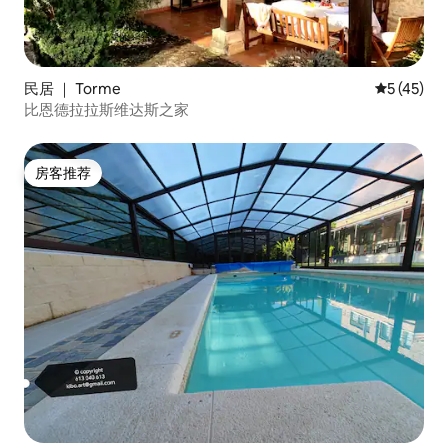
民居 ｜ Torme
平均评分 5
5 (45)
比恩德拉拉斯维达斯之家
房客推荐
房客推荐