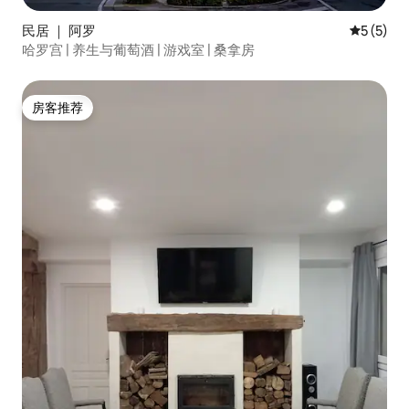
民居 ｜ 阿罗
平均评分 
5 (5)
哈罗宫 | 养生与葡萄酒 | 游戏室 | 桑拿房
房客推荐
房客推荐