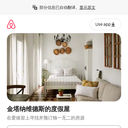
跳
部分信息已自动翻译。
显示原文
至
内
容
Use app
金塔纳维德斯的度假屋
在爱彼迎上寻找并预订独一无二的房源