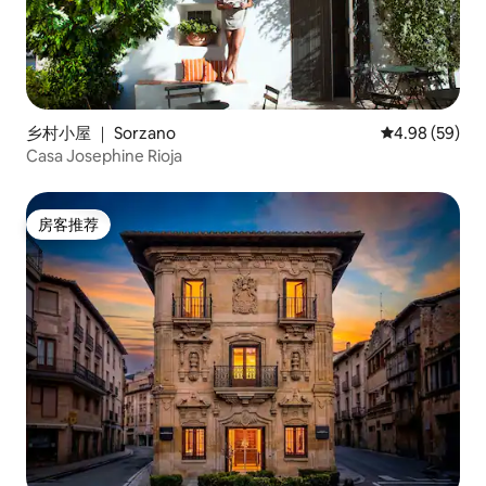
乡村小屋 ｜ Sorzano
平均评分 4.98
4.98 (59)
Casa Josephine Rioja
房客推荐
房客推荐