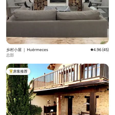
乡村小屋 ｜ Huérmeces
平均评分 4.9
4.96 (45)
总部
房客推荐
热门「房客推荐」