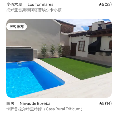
度假木屋 ｜ Los Tomillares
平均评分 5
5 (23)
托米亚雷斯和阿塔普埃尔卡小镇
房客推荐
房客推荐
民居 ｜ Navas de Bureba
平均评分 5
5 (14)
卡萨鲁拉尔特里特姆（Casa Rural Triticum）