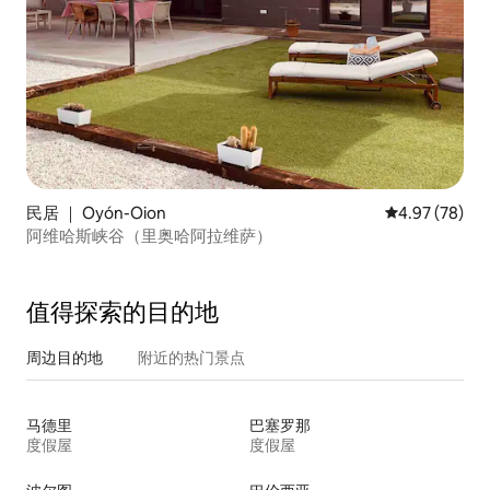
民居 ｜ Oyón-Oion
平均评分 4.97
4.97 (78)
阿维哈斯峡谷（里奥哈阿拉维萨）
值得探索的目的地
周边目的地
附近的热门景点
马德里
巴塞罗那
度假屋
度假屋