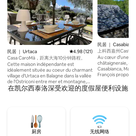
民居 ｜ Casabianc
上科西嘉州Castagni
民居 ｜ Urtaca
平均评分 4.98 分（满分 5 分），共
4.98 (121)
假屋
Au cœur d’une ma
Casa CaroMà，距离大海10分钟路程。
châtaigneraie, dans 
Cette maison indépendante est
Casabianca, Marie
idéalement située au coeur du charmant
François proposent
village d'Urtaca en Balagne dans la vallée
dans leurs gîtes d
de l'Ostriconi entre mer et montagne,
confort, entièrem
在凯尔西泰洛深受欢迎的度假屋便利设施
sur un terrain privé aux pieds d'oliviers
passer un agréable 
centenaires. La propriété bénéficie du
randonnées sont à r
calme et de la tranquillité du village.
typiques sont à dé
Cette location séduira donc les adeptes
rencontres sont à 
d'activités de pleine nature, les
randonneurs et tous ceux qui auront à
coeur de découvrir la Corse
authentique, ses petits villages typiques,
厨房
无线网络
ses montagnes majestueuses et ses