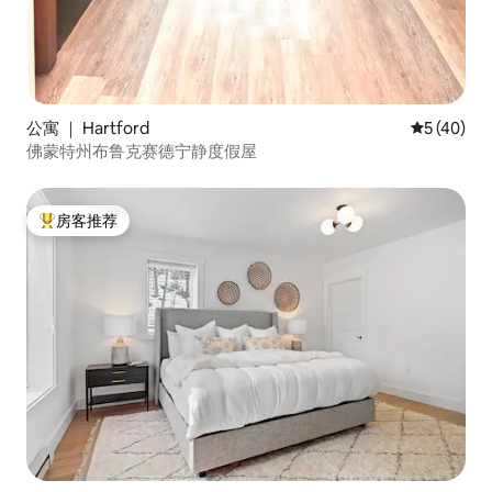
公寓 ｜ Hartford
平均评分 5
5 (40)
佛蒙特州布鲁克赛德宁静度假屋
房客推荐
热门「房客推荐」