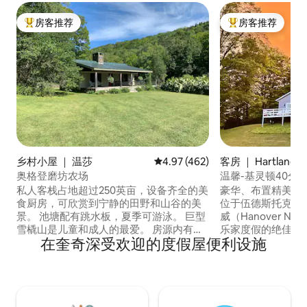
房客推荐
房客推荐
热门「房客推荐」
热门「房客推荐」
乡村小屋 ｜ 温莎
平均评分 4.97 分（满分 5 分），共
4.97 (462)
客房 ｜ Hartland
奥格登磨坊农场
温馨-基灵顿40分
钢琴！
私人客栈占地超过250英亩，设备齐全的美
豪华、布置精美的
食厨房，可欣赏到宁静的田野和山谷的美
位于伍德斯托克（Wo
景。 池塘配有跳水板，夏季可游泳。 巨型
威（Hanover 
雪橇山是儿童和成人的最爱。 房源内有徒
乐家度假的绝佳选择
在奎奇深受欢迎的度假屋便利设施
步、越野滑雪和雪鞋徒步的步道。距离伍
修复的Steinwa
德斯托克（Woodstock VT）15分钟车程。
燃气壁炉、节能热
距离基林顿（Killington）、皮科（Pico）
非常舒适的标准双
和奥克莫（Okemo）45分钟车程。附近有
漫假期，放松身心
很棒的餐厅和商店。 距离汉诺威
地区的美景和历史