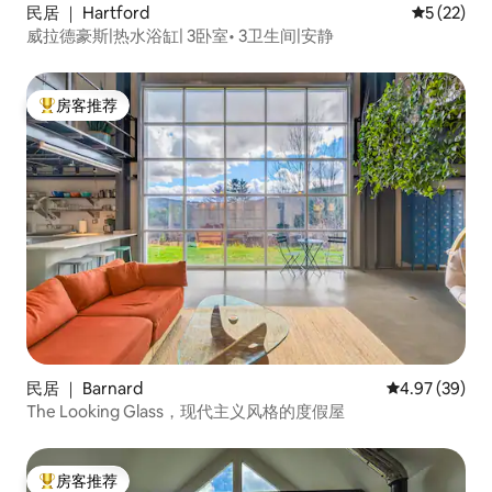
民居 ｜ Hartford
平均评分 5
5 (22)
威拉德豪斯|热水浴缸| 3卧室• 3卫生间|安静
房客推荐
热门「房客推荐」
民居 ｜ Barnard
平均评分 4.97
4.97 (39)
The Looking Glass，现代主义风格的度假屋
房客推荐
热门「房客推荐」