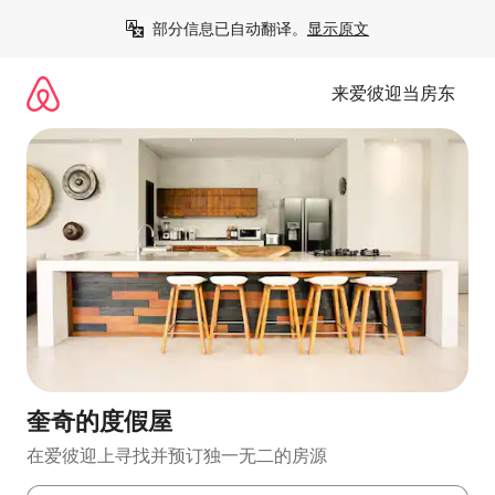
跳
部分信息已自动翻译。
显示原文
至
内
容
来爱彼迎当房东
奎奇的度假屋
在爱彼迎上寻找并预订独一无二的房源