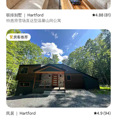
联排别墅 ｜ Hartford
平均评分 4.8
4.88 (81)
特惠滑雪场直达型温馨山间公寓
房客推荐
热门「房客推荐」
民居 ｜ Hartford
平均评分 4.9
4.9 (94)