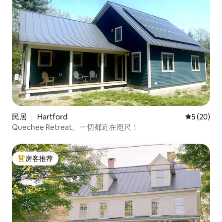
民居 ｜ Hartford
平均评分 5
5 (20)
Quechee Retreat。一切都近在咫尺！
房客推荐
热门「房客推荐」