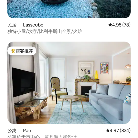
民居 ｜ Lasseube
平均评分 4.95
4.95 (78)
独特小屋/水疗/比利牛斯山全景/火炉
房客推荐
热门「房客推荐」
公寓 ｜ Pau
平均评分 4.97
4.97 (324)
公寓位于市中心，兼具魅力和设计