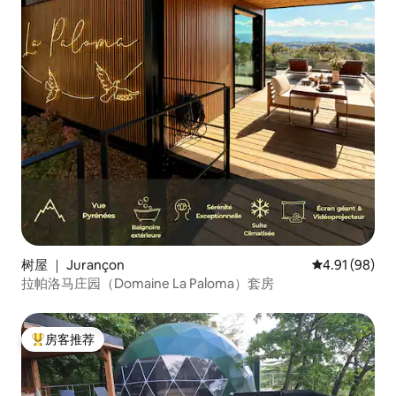
树屋 ｜ Jurançon
平均评分 4.9
4.91 (98)
拉帕洛马庄园（Domaine La Paloma）套房
房客推荐
热门「房客推荐」