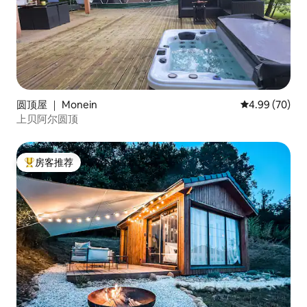
圆顶屋 ｜ Monein
平均评分 4.99
4.99 (70)
上贝阿尔圆顶
房客推荐
热门「房客推荐」