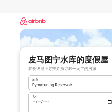
跳
至
内
容
皮马图宁水库的度假屋
在爱彼迎上寻找并预订独一无二的房源
地点
如有搜索结果，请使用上下方向键查看，或通过点
入住