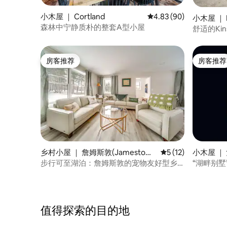
小木屋 ｜ Cortland
平均评分 4.83 分（满分
4.83 (90)
小木屋 ｜ K
森林中宁静质朴的整套A型小屋
舒适的Ki
Pymatuni
房客推荐
房客推荐
房客推荐
房客推荐
乡村小屋 ｜ 詹姆斯敦(Jamestow
平均评分 5 分（满分
5 (12)
小木屋 ｜ 
n)
步行可至湖泊：詹姆斯敦的宠物友好型乡
“湖畔别墅
村小屋！
值得探索的目的地