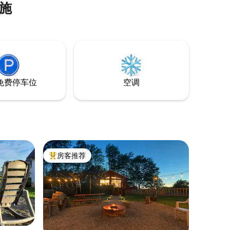
施
上。 位
er ）、詹
尼奥湖（
台，一段
免费停车位
空调
房客推荐
热门「房客推荐」