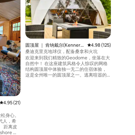
探索距离
（Pymat
畔度假胜
Espyvi
这处房源
东西，后
此外，最
适，适合
圆顶屋 ｜ 肯纳戴尔(Kennerd
平均评分 4.98 分（满分 
4.98 (125)
鱼、划船
ell)
桑迪克里克地球仪，配备桑拿和火坑
欢迎来到我们精致的Geodome，坐落在大
自然中！ 在这座建筑风格令人惊叹的网格
结构圆顶屋中体验独一无二的住宿体验，
这是全州唯一的圆顶屋之一。逃离喧嚣的
生活，沉浸在独特的豪华露营体验中，将
现代奢华与户外生活融为一体。这处4英亩
的房源靠近各种户外景点，包括
Kennerdell Overlook、Sandy Creek自行
平均评分 4.95 分（满分 5 分），共 21 条评价
4.95 (21)
车道、风景优美的Freedom Falls以及
Sandy Creek。
放松身心。
代人，希
皮
shore ）