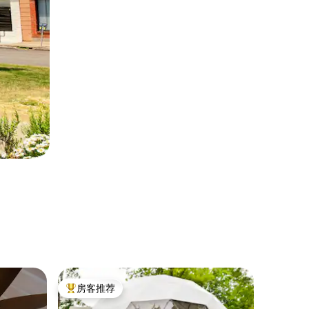
小木屋 ｜ P
房客推荐
超赞房
热门「房客推荐」
超赞房
Pymatun