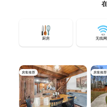
Enjoy a private hot tub, fire pit, grill, and
comfortable accommodations just 0.9
miles from Orchard Road Boat Launch.
King Master Suite with attached
bathroom and walk-in closet on entire
second floor. 1 Full Bed with Full pull out
trundle in first floor bedroom, located
directly across from Main Floor Master
厨房
无线网
Bath. Ample room for all.
房客推荐
房客推荐
房客推荐
房客推荐