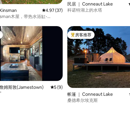
民居 ｜ Conneaut Lake
 5 分），共 90 条评价
科诺特湖上的水塔
insman
平均评分 4.97 分（满分 5 分），共 37 条评价
4.97 (37)
nsman木屋，带热水浴缸-
ng
房客推荐
热门「房客推荐」
 5 分），共 12 条评价
詹姆斯敦(Jamestown)
平均评分 5 分（满分 5 分），共 9 条评价
5 (9)
”
帐篷 ｜ Conneaut Lake
桑德希尔埃克斯