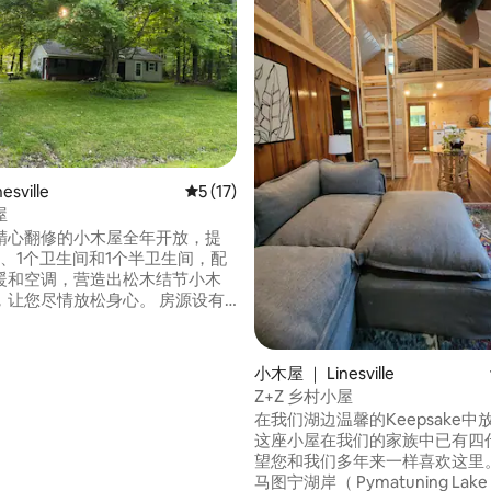
sville
平均评分 5 分（满分 5 分），共 17 条评价
5 (17)
屋
精心翻修的小木屋全年开放，提
室、1个卫生间和1个半卫生间，配
暖和空调，营造出松木结节小木
您尽情放松身心。 房源设有
鱼的区域和用于存放鱼体的冷冻
5 分钟即可抵达皮马图宁湖州立公
uning Lake State Park），在那
5 分），共 57 条评价
小木屋 ｜ Linesville
码头钓鱼、租赁船只和皮划艇，
Z+Z 乡村小屋
行下水。 享受带游乐场的
在我们湖边温馨的Keepsake中
这座小屋在我们的家族中已有四
程！ 仅限房屋，不包括
望您和我们多年来一样喜欢这里。 距离
屋。
马图宁湖岸（ Pymatuning Lake 