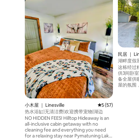
民居 ｜ Line
湖畔度假
这栋经过
供3间卧
备全屋供
屋的氛围，让
户外清洗
柜，步行 
园（Pymat
小木屋 ｜ Linesville
平均评分 5 分（满分 
5 (57)
里可以在
热水浴缸|无清洁费|欢迎携带宠物|湖边
也可以在码头自
NO HIDDEN FEES! Hilltop Hideaway is an
海滩区。 距离泄洪道（鸭子在鱼上行
all-inclusive cabin getaway with no
走！）仅几分钟路
cleaning fee and everything you need
车库或棚
for a relaxing stay near Pymatuning Lake.