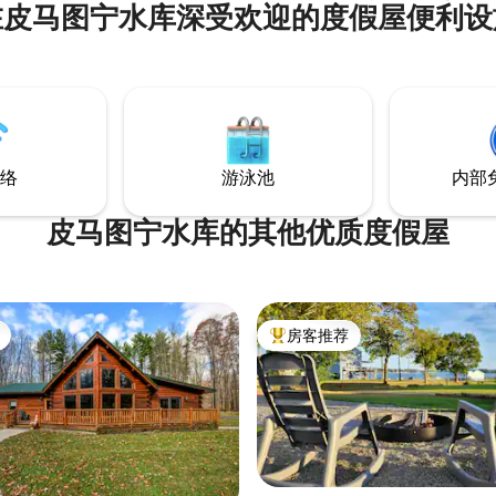
在皮马图宁水库深受欢迎的度假屋便利设
仅几步之遥，几分钟内即可抵达湖
于市中心，距离安多弗（ Andov
姆斯敦（ Jamestown ）或康
Conneaut Lake ）仅一 小屋坐落在占地半
英亩的草地上，有两段环绕式露
在屋顶下，另一段在阳光下。
络
游泳池
内部
皮马图宁水库的其他优质度假屋
房客推荐
热门「房客推荐」