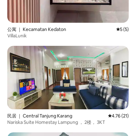
公寓 ｜ Kecamatan Kedaton
平均评分 
5 (5)
VillaLunik
民居 ｜ Central Tanjung Karang
平均评分 4.7
4.76 (21)
Nariska Suite Homestay Lampung ， 2楼， 3KT