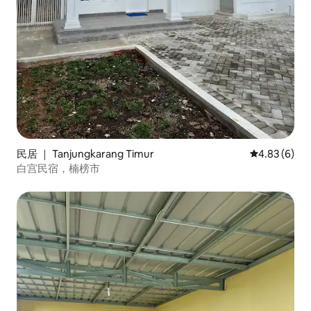
民居 ｜ Tanjungkarang Timur
平均评分 4.8
4.83 (6)
白宫民宿，楠榜市