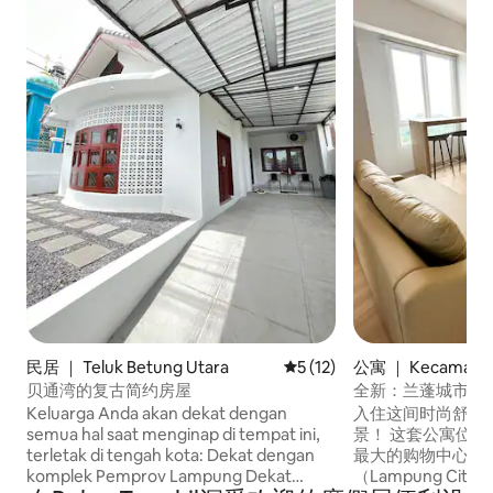
民居 ｜ Teluk Betung Utara
平均评分 5 分（满分 5 分），
5 (12)
公寓 ｜ Kecamatan
as
贝通湾的复古简约房屋
全新：兰蓬城市购
Keluarga Anda akan dekat dengan
入住这间时尚舒适
semua hal saat menginap di tempat ini,
景！ 这套公寓位
terletak di tengah kota: Dekat dengan
最大的购物中心之
komplek Pemprov Lampung Dekat
（Lampung Cit