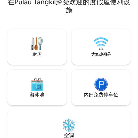
在Pulau Tangkil深受欢迎的度假屋便利设
dengan MALL Dekat dengan pusat olah
您和家人的最佳选择。 亮点： •海
raga Dekat dengan wisata pantai Dekat
King Koil床200x
施
dengan berbagai kuliner dan resto
50英寸谷歌电视 •高级
厨房 •热水器 •泳池 
房客人数与入住总
厨房
无线网络
游泳池
内部免费停车位
空调