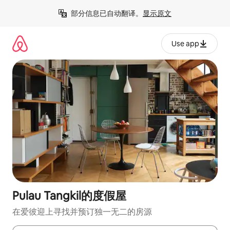
跳
部分信息已自动翻译。
显示原文
至
内
容
Use app
Pulau Tangkil的度假屋
在爱彼迎上寻找并预订独一无二的房源