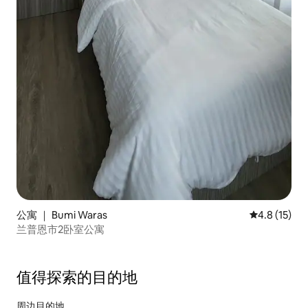
公寓 ｜ Bumi Waras
平均评分 4.
4.8 (15)
兰普恩市2卧室公寓
值得探索的目的地
周边目的地