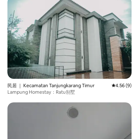
民居 ｜ Kecamatan Tanjungkarang Timur
平均评分 4.5
4.56 (9)
Lampung Homestay：Ratu别墅