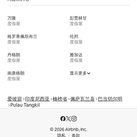
万隆
彭贾林甘
度假屋
度假屋
格罗果佩坦布兰
伦邦
度假屋
度假屋
丹格朗
雅加达
度假屋
度假屋
南唐格朗
显示更多
度假屋
爱彼迎
印度尼西亚
楠榜省
佩萨瓦兰县
巴当切尔明
Pulau Tangkil
© 2026 Airbnb, Inc.
隐私
条款