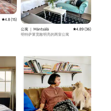
平均评分 4.8 分（满分 5 分），共 15 条评价
4.8 (15)
公寓 ｜ Mäntsälä
平均评分 4.89 分（满分
4.89 (36)
明特萨莱宽敞明亮的两室公寓