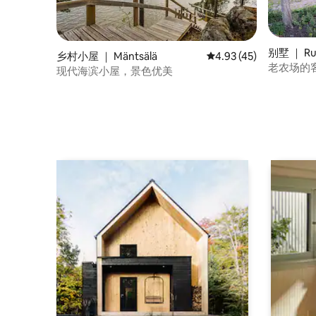
别墅 ｜ Ru
乡村小屋 ｜ Mäntsälä
平均评分 4.93 分（满分
4.93 (45)
老农场的
现代海滨小屋，景色优美