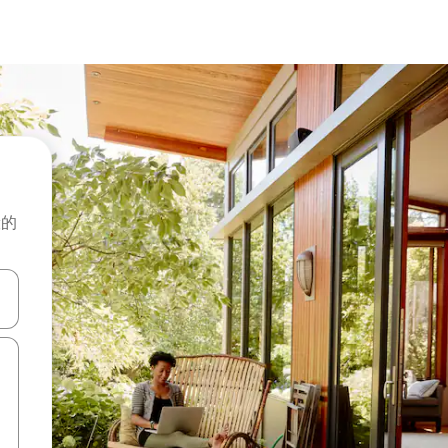
般的
击或滑动手势浏览。