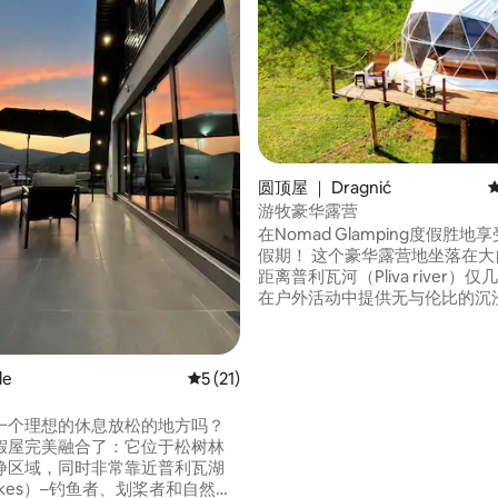
圆顶屋 ｜ Dragnić
游牧豪华露营
在Nomad Glamping度假胜地
假期！ 这个豪华露营地坐落在大
距离普利瓦河（Pliva river）
在户外活动中提供无与伦比的沉
验。 从在河里钓鱼到穿越树林徒
骑自行车，您可以开启的冒险没
最棒的是什么？您可以在豪华帐
le
平均评分 5 分（满分 5 分），共 21 条评价
5 (21)
星空下，帐篷配备了您需要的所
施。 立即预订住宿，让大自然治
魂！
一个理想的休息放松的地方吗？ ​
 5 分），共 49 条评价
假屋完美融合了：它位于松树林
静区域，同时非常靠近普利瓦湖
 Lakes）–钓鱼者、划桨者和自然爱