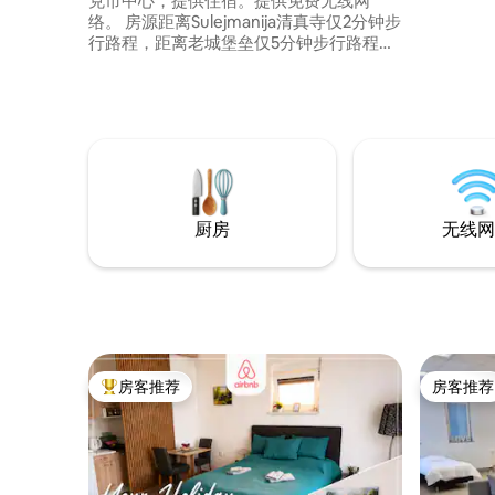
克市中心，提供住宿。提供免费无线网
好者的天堂。 ​优点：迷人现
络。 房源距离Sulejmanija清真寺仅2分钟步
甲板可俯
行路程，距离老城堡垒仅5分钟步行路程。
适的床铺，按
这套双层公寓位于一楼，设有宽敞的厨房
Mlinčić
和一间起居室，并提供有线平板电视。 楼
城、Pli
上有2张床和1张沙发。 最近的机场是萨拉
耶沃国际机场（ Sarajevo International
Airport ） ，距离酒店90公里。
厨房
无线网
房客推荐
房客推荐
热门「房客推荐」
房客推荐