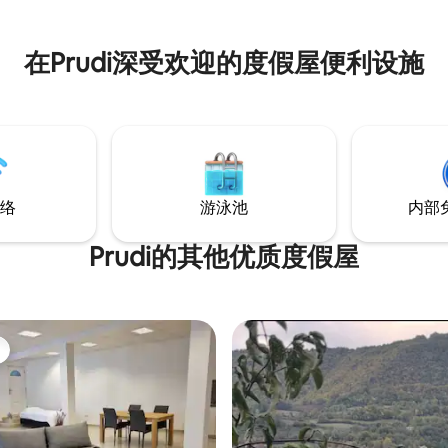
代化的住宿，
瞰湖泊和周围的山脉，隐私，舒
摩扶手椅等。 ​探索：
在Prudi深受欢迎的度假屋便利设施
i、爱情之桥、Plivska湖、Jajce老
vsky瀑布，一切都触手可及。
络
游泳池
内部
Prudi的其他优质度假屋