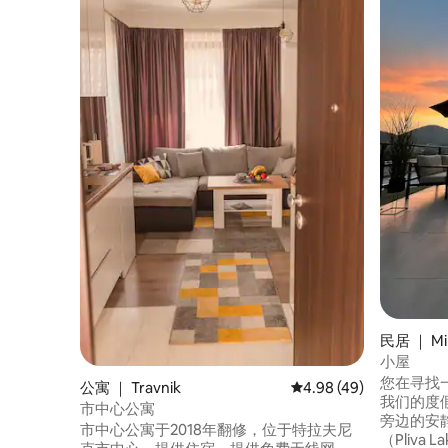
民居 ｜ Mi
小屋
您在寻找
公寓 ｜ Travnik
平均评分 4.98 分（满分
4.98 (49)
我们的度
市中心公寓
旁边的安
市中心公寓于2018年翻修，位于特拉夫尼
（Pliva