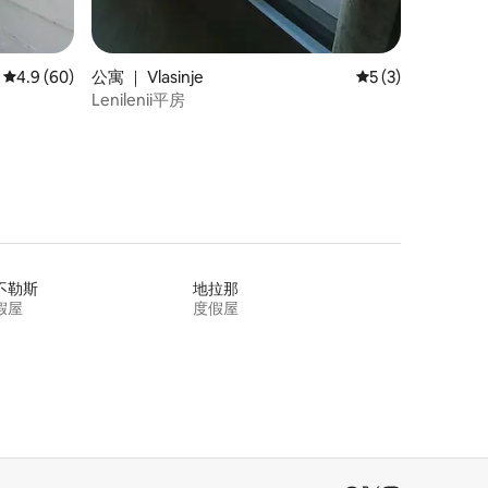
平均评分 4.9 分（满分 5 分），共 60 条评价
4.9 (60)
公寓 ｜ Vlasinje
平均评分 5 分（满
5 (3)
Lenilenii平房
不勒斯
地拉那
假屋
度假屋