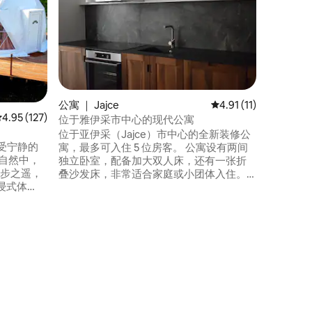
入住Jaj
备）公寓
米，距离
探索著名的
距离这里
间，配备
施。 地
者和历史
公寓 ｜ Jajce
平均评分 4.91 分（满
4.91 (11)
Jajce的
平均评分 4.95 分（满分 5 分），共 127 条评价
4.95 (127)
位于雅伊采市中心的现代公寓
位于亚伊采（Jajce）市中心的全新装修公
享受宁静的
寓，最多可入住 5 位房客。 公寓设有两间
自然中，
独立卧室，配备加大双人床，还有一张折
仅几步之遥，
叠沙发床，非常适合家庭或小团体入住。
浸式体
房源位于老城区外，门口就有超市，步行
步旅行和
即可抵达所有历史景点。 距离著名的普利
有上限。
瓦湖（Pliva lakes）仅5分钟车程。 公寓设
篷中睡在
施齐全，让您住得舒适，包括厨房、无线
有便利设
网络、空调、2 台电视和一个阳台。
愈您的灵