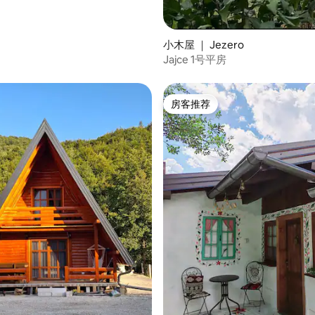
小木屋 ｜ Jezero
Jajce 1号平房
房客推荐
房客推荐
 5 分），共 5 条评价