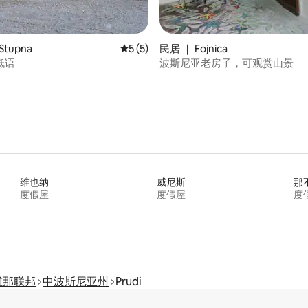
tupna
平均评分 5 分（满分 5 分），共 5 条评价
5 (5)
民居 ｜ Fojnica
低语
波斯尼亚老房子，可观赏山景
维也纳
威尼斯
那
度假屋
度假屋
度
维那联邦
中波斯尼亚州
Prudi