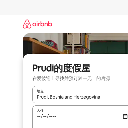
跳
至
内
容
Prudi的度假屋
在爱彼迎上寻找并预订独一无二的房源
地点
如有搜索结果，请使用上下方向键查看，或通过点
入住