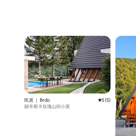
民居 ｜ Brdo
平均评分 5 分（满分
5 (5)
丽辛斯卡玫瑰山间小屋