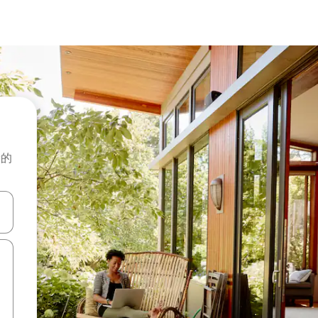
般的
击或滑动手势浏览。