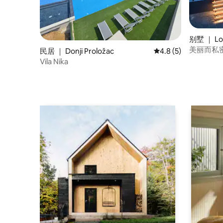
别墅 ｜ Lok
美丽而私密
民居 ｜ Donji Proložac
平均评分 4.8 分（满
4.8 (5)
Vila Nika