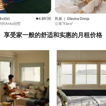
vičići
平均评分 4.89 分（满分 5 分），共 9 条评价
4.89 (9)
民居 ｜ Glavina Donja
的Anka别墅
公寓"Klara"
分 5 分），共 5 条评价
享受家一般的舒适和实惠的月租价格