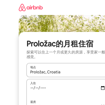
跳
至
内
容
Proložac的月租住宿
探索可以住上一个月或更久的房源，享受家一
感觉。
地点
如有搜索结果，请使用上下方向键查看，或通过点
入住
退房