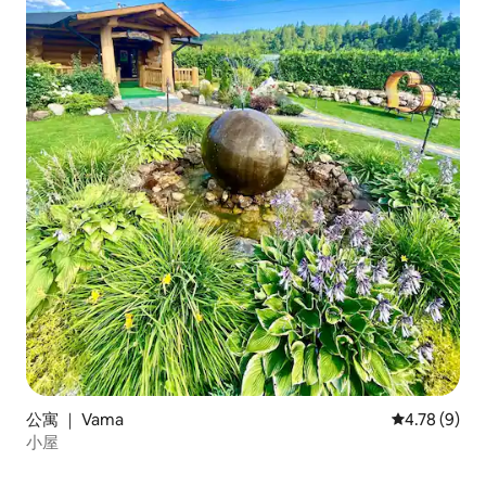
公寓 ｜ Vama
平均评分 4.7
4.78 (9)
小屋