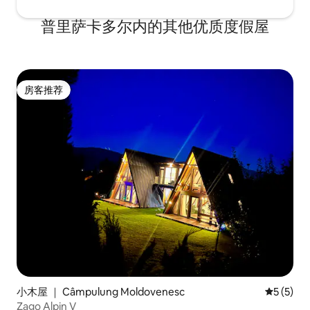
普里萨卡多尔内的其他优质度假屋
房客推荐
房客推荐
小木屋 ｜ Câmpulung Moldovenesc
平均评分 
5 (5)
Zago Alpin V