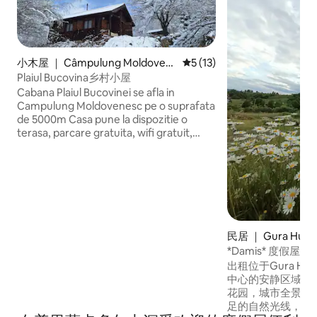
小木屋 ｜ Câmpulung Moldoven
平均评分 5 分（满分 5 分），
5 (13)
esc
Plaiul Bucovina乡村小屋
Cabana Plaiul Bucovinei se afla in
Campulung Moldovenesc pe o suprafata
de 5000m Casa pune la dispozitie o
terasa, parcare gratuita, wifi gratuit,
sauna, gratar, ceaun, hamac Living cu
televizor plat,sistem audio cu bluetooth,
semineu,2 spatii de dormit 2 bai 2 dusuri
maxim 6 persoane Bucatarie cu zona de
servit masa complet utilata cu aragaz cu
cuptor, expresor de cafea, cuptor cu
microunde,frigider,tacamuri.... Baile sunt
民居 ｜ Gura Humo
complet utilate cu boilere dusuri uscator
*Damis* 度假屋
de par
出租位于Gura Hu
中心的安静区域，
花园，城市全景，
足的自然光线，露