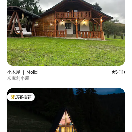
小木屋 ｜ Molid
平均评分 5
5 (11)
米库利小屋
房客推荐
热门「房客推荐」