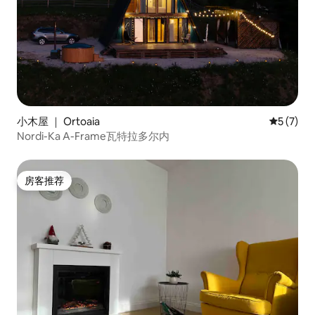
小木屋 ｜ Ortoaia
平均评分 
5 (7)
Nordi-Ka A-Frame瓦特拉多尔内
房客推荐
房客推荐