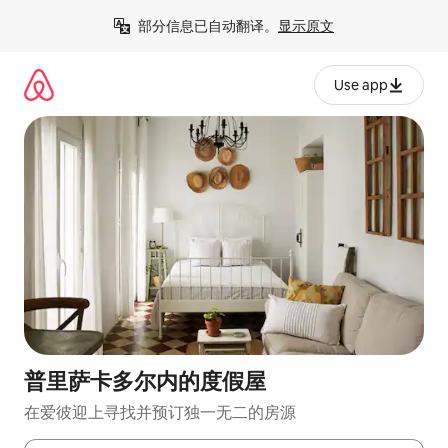
跳
部分信息已自动翻译。
显示原文
至
内
容
Use app
普里萨卡多尔内的度假屋
在爱彼迎上寻找并预订独一无二的房源