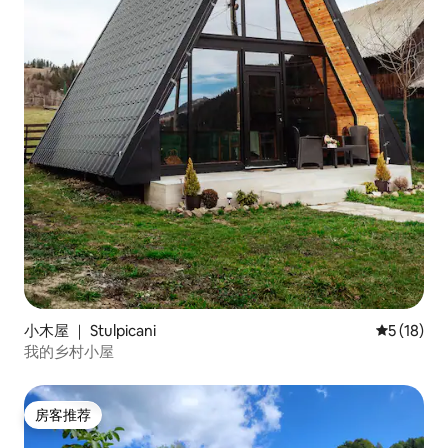
小木屋 ｜ Stulpicani
平均评分 5
5 (18)
我的乡村小屋
房客推荐
房客推荐