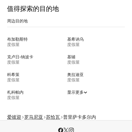
值得探索的目的地
周边目的地
布加勒斯特
基希讷乌
度假屋
度假屋
克卢日-纳波卡
基辅
度假屋
度假屋
科希策
奥拉迪亚
度假屋
度假屋
札科帕内
显示更多
度假屋
爱彼迎
罗马尼亚
苏恰瓦
普里萨卡多尔内