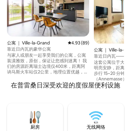
公寓 ｜ Ville-la-Grand
平均评分 4.93 分（满分 5 分），
4.93 (89)
靠近日内瓦的豪华公寓
公寓 ｜ Ville-la-Gr
与家人或朋友一起享受我们的公寓，公寓
靠近日内瓦——15
装潢雅致，原创，保证让您感到迷离！ 我
（Annemasse）
这套公寓位于大维勒（V
们的房源距离瑞士边境仅400米，距离阿
明亮安静，距离瑞士
讷马斯火车站仅2公里，地理位置优越，方
步行 15~20 分
便您轻松游览该地区、日内瓦市并享受日
（Annemasse）
内瓦湖。 距离日内瓦市中心20分钟车程，
在普雷桑日深受欢迎的度假屋便利设施
Expresso 前
距离萨雷布30分钟车程，距离中世纪村庄
旅或家庭度假，室
伊瓦尔30分钟车程，距离阿讷西35分钟车
观光一天后放松身
程，距离依云40分钟车程，距离夏莫尼50
共交通、商店和餐
分钟车程。
便利和当地探索相
厨房
无线网络