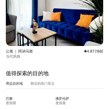
公寓 ｜ 阿讷马斯
平均评分 4.87
4.87 (168)
当代风格
值得探索的目的地
周边目的地
附近的热门景点
巴黎
佛罗伦萨
度假屋
度假屋