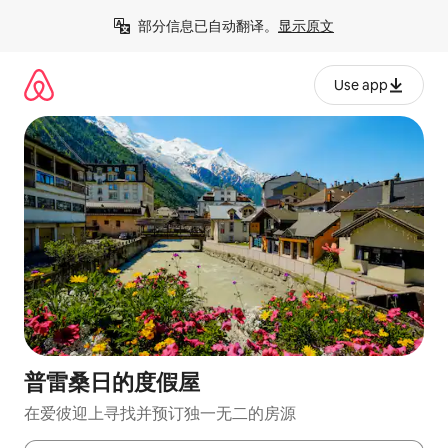
跳
部分信息已自动翻译。
显示原文
至
内
容
Use app
普雷桑日的度假屋
在爱彼迎上寻找并预订独一无二的房源