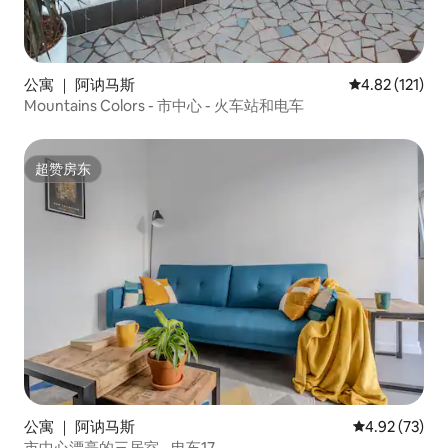
公寓 ｜ 阿讷马斯
平均评分 4.82
4.82 (121)
Mountains Colors - 市中心 - 火车站和电车
超赞房东
超赞房东
公寓 ｜ 阿讷马斯
平均评分 4.9
4.92 (73)
市中心漂亮的三居室 - 电车17