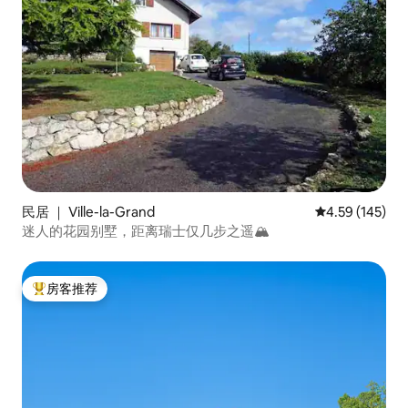
民居 ｜ Ville-la-Grand
平均评分 4.59
4.59 (145)
迷人的花园别墅，距离瑞士仅几步之遥🏔
房客推荐
热门「房客推荐」