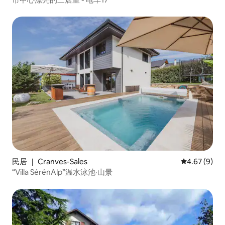
民居 ｜ Cranves-Sales
平均评分 4.6
4.67 (9)
“Villa SérénAlp”温水泳池·山景