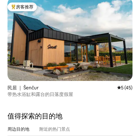
房客推荐
热门「房客推荐」
民居 ｜ Šenčur
平均评分 5
5 (45)
带热水浴缸和露台的日落度假屋
值得探索的目的地
周边目的地
附近的热门景点