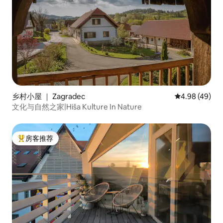
乡村小屋 ｜ Zagradec
平均评分 4.98
4.98 (49)
文化与自然之家|Hiša Kulture In Nature
房客推荐
热门「房客推荐」