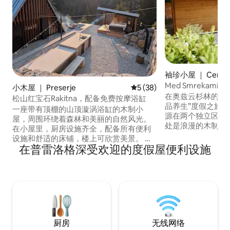
袖珍小屋 ｜ Cerklje
njskem
Med Smrekami
小木屋 ｜ Preserje
平均评分 5 分（满分 5 分），
5 (38)
在奥兹云杉林的中
松山红宝石Rakitna，配备免费按摩浴缸
品养生”度假之旅。
一座带有顶棚的山顶漩涡浴缸的木制小
源在两个独立区域
屋，周围环绕着森林和美丽的自然风光。
处是浪漫的木制小
在小屋里，厨房设施齐全，配备所有便利
高档按摩椅和床上
设施和舒适的床铺，楼上可欣赏美景。 乡
起居套间，配备独
在普雷洛格深受欢迎的度假屋便利设施
村小屋前面设有可供您享用咖啡的露台、
房。 在乡村小屋
宽敞的室外厨房、桌子、壁炉和室外太阳
受热水浴缸，感受
能淋浴间。距离拉基特纳湖（Lake
非常适合希望在山
Rakitna）仅 400 米，那里非常适合玩立式
验的情侣入住。 
桨板、在夏季游泳和钓鱼。 这里是开展周
RNO ID：108171
边地区和附近山峰徒步活动或骑行的绝佳
起点。 Rakitna 拥有原生态的自然环境、
最优质的空气以及直接从水龙头流出的安
厨房
无线网络
全饮用水。