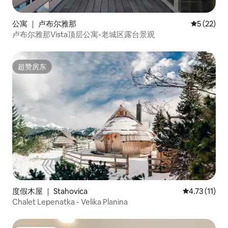
公寓 ｜ 卢布尔雅那
平均评分 5
5 (22)
卢布尔雅那Vista顶层公寓-老城区露台景观
超赞房东
超赞房东
度假木屋 ｜ Stahovica
平均评分 4.7
4.73 (11)
Chalet Lepenatka - Velika Planina