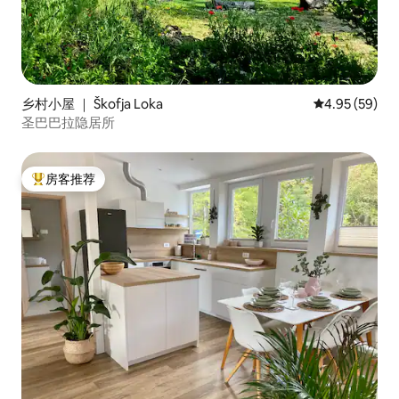
乡村小屋 ｜ Škofja Loka
平均评分 4.95
4.95 (59)
圣巴巴拉隐居所
房客推荐
热门「房客推荐」