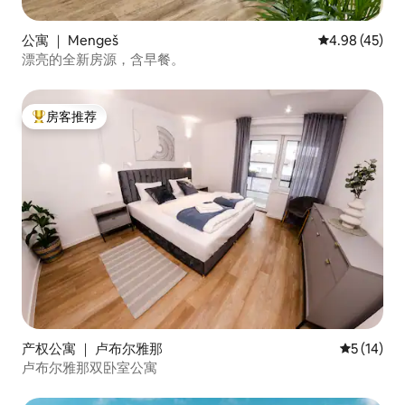
公寓 ｜ Mengeš
平均评分 4.9
4.98 (45)
漂亮的全新房源，含早餐。
房客推荐
热门「房客推荐」
产权公寓 ｜ 卢布尔雅那
平均评分 5
5 (14)
卢布尔雅那双卧室公寓