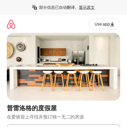
跳
部分信息已自动翻译。
显示原文
至
内
容
Use app
普雷洛格的度假屋
在爱彼迎上寻找并预订独一无二的房源