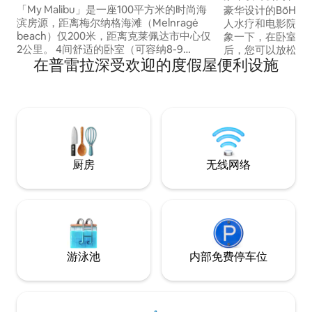
Nida
「My Malibu」是一座100平方米的时尚海
豪华设计的BōHEM
滨房源，距离梅尔纳格海滩（Melnragė
人水疗和电影院，适
beach）仅200米，距离克莱佩达市中心仅
象一下，在卧室的
2公里。 4间舒适的卧室（可容纳8-9
后，您可以放松身
在普雷拉深受欢迎的度假屋便利设施
人）； 2个卫生间； 宽敞的客厅，配有全
满泡沫，打开电影
景窗； 厨房设施齐备； 甚至有两个露台；
松中。 享受舒适的62平方米公寓、宽敞的
私人庭院，免费停车（最多3辆车）。 附近
厨房、起居室、独
有冲浪学校、咖啡馆、食品店、自行车
尺寸的木质艺术雕塑。 位于Nida
道、森林。 非常适合家庭、朋友或商务度
位于宁静的松林中
假入住，全年适合度假！
滩。
厨房
无线网络
游泳池
内部免费停车位