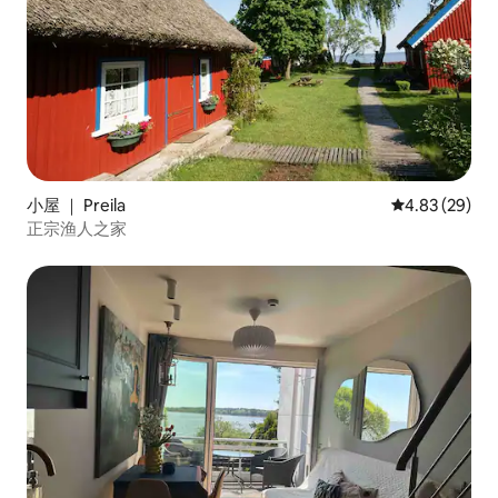
小屋 ｜ Preila
平均评分 4.83
4.83 (29)
正宗渔人之家