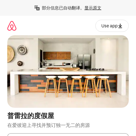
跳
部分信息已自动翻译。
显示原文
至
内
容
Use app
普雷拉的度假屋
在爱彼迎上寻找并预订独一无二的房源