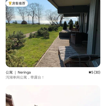
房客推荐
热门「房客推荐」
公寓 ｜ Neringa
平均评分 5
5 (30)
泻湖单间公寓，带露台！