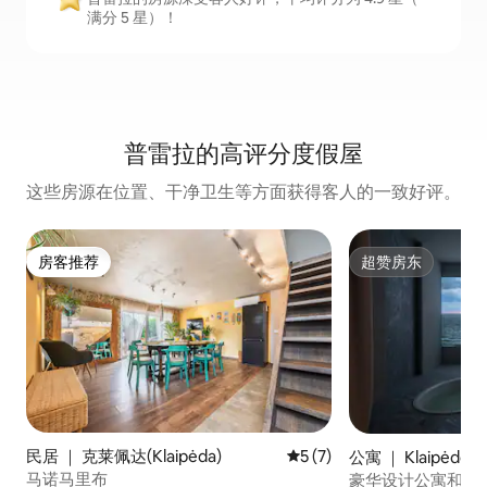
满分 5 星）！
普雷拉的高评分度假屋
这些房源在位置、干净卫生等方面获得客人的一致好评。
房客推荐
超赞房东
房客推荐
超赞房东
民居 ｜ 克莱佩达(Klaipėda)
平均评分 5 分（满分 5 分）
5 (7)
公寓 ｜ Klaipėdos ap
马诺马里布
豪华设计公寓和水疗中