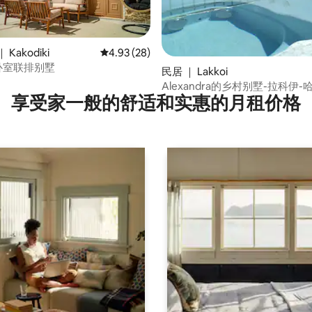
Kakodiki
平均评分 4.93 分（满分 5 分），共 28 条评价
4.93 (28)
双卧室联排别墅
 5 分），共 49 条评价
民居 ｜ Lakkoi
Alexandra的乡村别墅-拉科伊-
享受家一般的舒适和实惠的月租价格