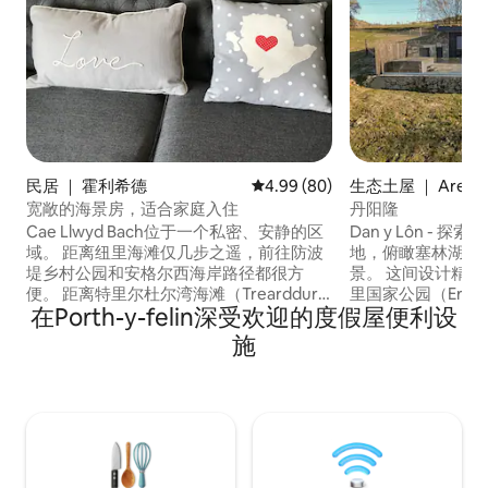
民居 ｜ 霍利希德
平均评分 4.99 分（满分 5 分），
4.99 (80)
生态土屋 ｜ Areni
宽敞的海景房，适合家庭入住
丹阳隆
Cae Llwyd Bach位于一个私密、安静的区
Dan y Lôn -
域。 距离纽里海滩仅几步之遥，前往防波
地，俯瞰塞林湖（Ll
堤乡村公园和安格尔西海岸路径都很方
景。 这间设计精
便。 距离特里尔杜尔湾海滩（Trearddur
里国家公园（Eryri N
在Porth-y-felin深受欢迎的度假屋便利设
Bay Beach）和南斯塔克灯塔（South
边缘，您将被壮丽
Stack Lighthouse）仅5分钟车程。 从楼上
丘陵和山脉可供探索。 在外出
施
开放式客厅/厨房/用餐区可以欣赏壮丽的
后，您可以在热水
海景和山景。 房子可供7人入住； 1间加大
欣赏无阻挡的湖景。 专为 2026 年春
双人床房、1间双人房、1间加大双人床房
建，每一个细节都
和1间单人房或3间单人房。还有婴儿床。
适时尚的环境，营
您放松身心，重拾