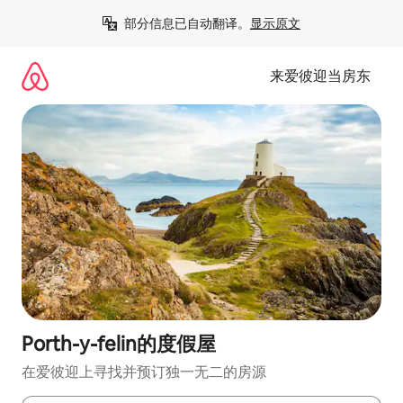
跳
部分信息已自动翻译。
显示原文
至
内
容
来爱彼迎当房东
Porth-y-felin的度假屋
在爱彼迎上寻找并预订独一无二的房源