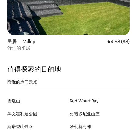
民居 ｜ Valley
平均评分 4.98
4.98 (88)
舒适的平房
值得探索的目的地
附近的热门景点
雪墩山
Red Wharf Bay
黑文霍利迪公园
史诺多尼亚山庄
斯诺登山铁路
哈勒赫海滩