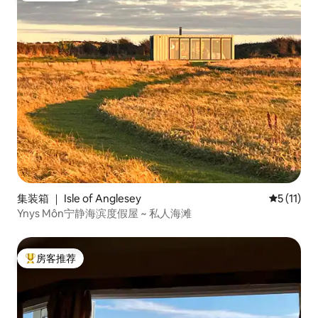
集装箱 ｜ Isle of Anglesey
平均评分 5
5 (11)
Ynys Môn宁静海滨度假屋 ~ 私人海滩
房客推荐
热门「房客推荐」