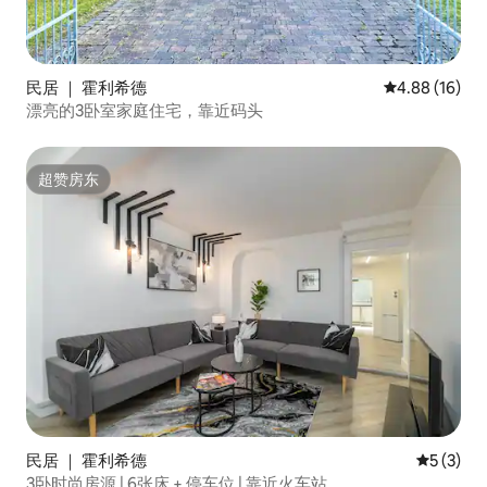
民居 ｜ 霍利希德
平均评分 4.8
4.88 (16)
漂亮的3卧室家庭住宅，靠近码头
超赞房东
超赞房东
民居 ｜ 霍利希德
平均评分 
5 (3)
3卧时尚房源 | 6张床 + 停车位 | 靠近火车站