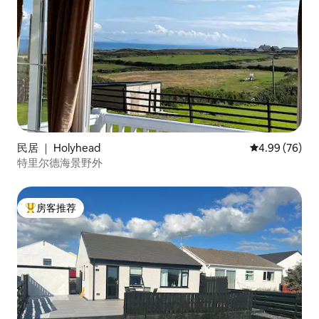
民居 ｜ Holyhead
平均评分 4.99
4.99 (76)
特里尔德海景野外
房客推荐
热门「房客推荐」