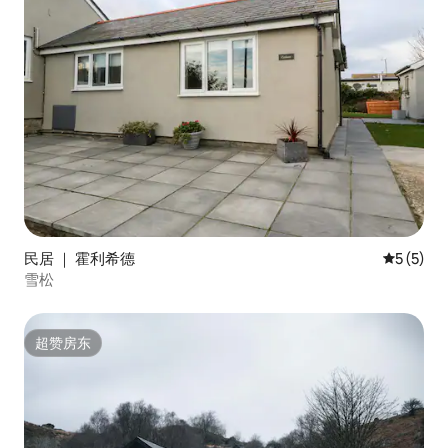
民居 ｜ 霍利希德
平均评分 
5 (5)
雪松
超赞房东
超赞房东