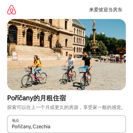
跳
至
来爱彼迎当房东
内
容
Poříčany的月租住宿
探索可以住上一个月或更久的房源，享受家一般的感觉。
地点
如有搜索结果，请使用上下方向键查看，或通过点击或滑动手势浏