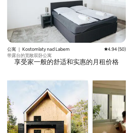
公寓 ｜ Kostomlaty nad Labem
平均评分 4.94
4.94 (50)
带露台的宽敞双卧公寓
享受家一般的舒适和实惠的月租价格