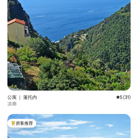
公寓 ｜ 蓬托内
平均评分 5
5 (31)
凉廊
房客推荐
热门「房客推荐」