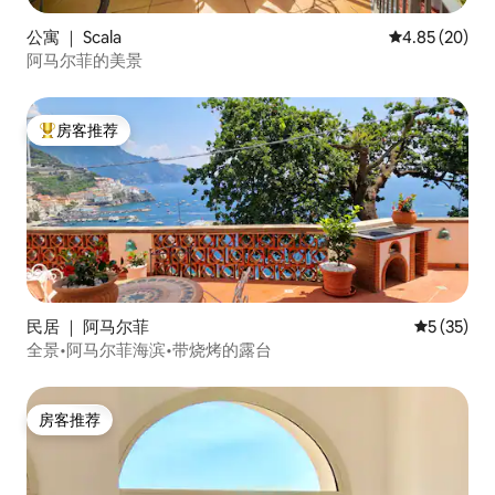
公寓 ｜ Scala
平均评分 4.85
4.85 (20)
阿马尔菲的美景
房客推荐
热门「房客推荐」
民居 ｜ 阿马尔菲
平均评分 5
5 (35)
全景•阿马尔菲海滨•带烧烤的露台
房客推荐
房客推荐