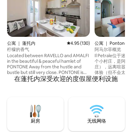
公寓 ｜ 蓬托内
平均评分 4.95 分（满分 5 分），共
4.95 (130)
公寓 ｜ Pontone
柠檬的香气
阿马尔菲概览
Located between RAVELLO and AMALFI
Il Petrale位于迷
in the beautiful & peaceful hamlet of
个小村庄，是阿马
PONTONE Away from the hustle and
庄），远离喧嚣，
bustle but still very close. PONTONE is
体验（但不会太远
在蓬托内深受欢迎的度假屋便利设施
just above AMALFI. Reach AMALFI on
仅5公里，如拉韦洛（ 
foot in 25 min ( stairs) OR Bus stop 5 min
菲（ Amalfi 
walk - 20 min ride The flat is in the main
餐，品尝一杯美酒
center of the village, few min from :
还可以在附近的费
.Restaurant Antico Borgo .Restaurant
绿洲，拥有美丽的
San Giovanni .Blu Bar : convenience &
验更加美好！ 关注
coffee shop with fresh bread every
Il_Petrale_Pippos
morning Capri & Positano are easily
厨房
无线网络
reachable by ferry from AMALFI