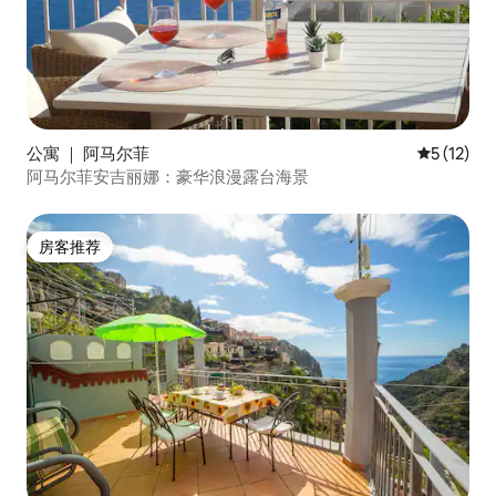
公寓 ｜ 阿马尔菲
平均评分 5
5 (12)
阿马尔菲安吉丽娜：豪华浪漫露台海景
房客推荐
房客推荐