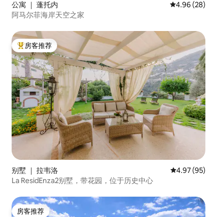
公寓 ｜ 蓬托内
平均评分 4.96
4.96 (28)
阿马尔菲海岸天空之家
房客推荐
热门「房客推荐」
别墅 ｜ 拉韦洛
平均评分 4.97
4.97 (95)
La ResidEnza2别墅，带花园，位于历史中心
房客推荐
房客推荐