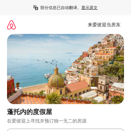
跳
部分信息已自动翻译。
显示原文
至
内
容
来爱彼迎当房东
蓬托内的度假屋
在爱彼迎上寻找并预订独一无二的房源