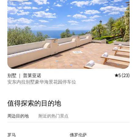
别墅 ｜ 普莱亚诺
平均评分 5
5 (23)
安东内拉别墅豪华海景花园停车位
值得探索的目的地
周边目的地
附近的热门景点
罗马
佛罗伦萨