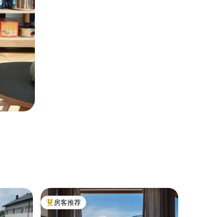
小木屋 ｜ K
房客推荐
房客
热门「房客推荐」
热门「
萨拉曼德拉