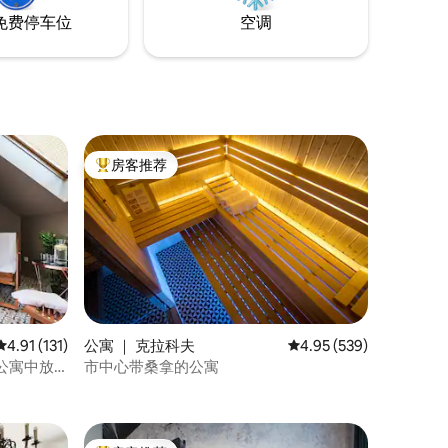
免费停车位
空调
房客推荐
热门「房客推荐」
平均评分 4.91 分（满分 5 分），共 131 条评价
4.91 (131)
公寓 ｜ 克拉科夫
平均评分 4.95 分（满分 
4.95 (539)
公寓中放
市中心带桑拿的公寓