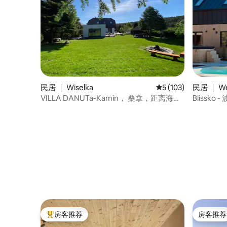
民居 ｜ Wiselka
平均评分 5 分（满分 
5 (103)
民居 ｜ Wę
VILLA DANUTa-Kamin， 桑拿，距离海滩
Blissk
1.8公里
按摩浴缸
房客推荐
房客推荐
热门「房客推荐」
房客推荐