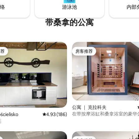
络
游泳池
内部
带桑拿的公寓
推荐
房客推荐
客推荐」
房客推荐
5 分），共 247 条评价
公寓 ｜ 克拉科夫
在带按摩浴缸和桑拿浴室的豪华
cielisko
平均评分 4.93 分（满分 5 分），共 186 条评价
4.93 (186)
松身心
亮