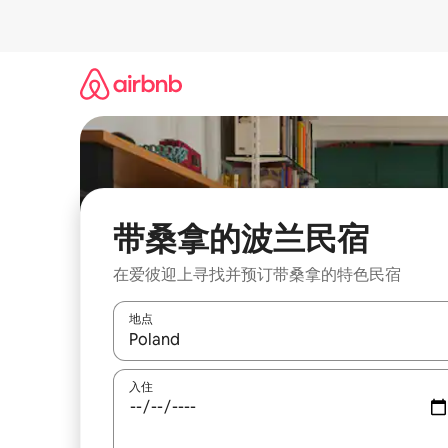
跳
至
内
容
带桑拿的波兰民宿
在爱彼迎上寻找并预订带桑拿的特色民宿
地点
如有搜索结果，请使用上下方向键查看，或通过点
入住