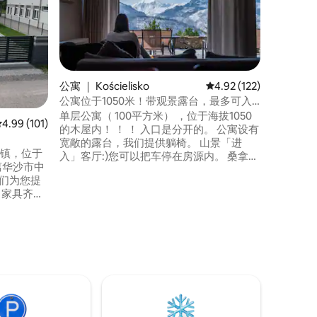
位于Salam
度假木屋
景，可容纳4或6人
锁卧室，
带浴缸）
人入住，
电磁炉、冰
公寓 ｜ Kościelisko
平均评分 4.92 分（满分 
4.92 (122)
费自助电动桑拿房
公寓位于1050米！带观景露台，最多可入
个免费停
住8人
单层公寓（ 100平方米） ，位于海拔1050
平均评分 4.99 分（满分 5 分），共 101 条评价
4.99 (101)
的木屋内！ ！ ！ 入口是分开的。 公寓设有
宽敞的露台，我们提供躺椅。 山景「进
dyn镇，位于
入」客厅:)您可以把车停在房源内。 桑拿房
离华沙市中
和壁炉是免费的，2x按摩浴缸（木质热水
浴缸）需额外支付。 您可以步行（ 1小时）
、家具齐全
到达Gubałówka ，然后乘坐索道前往
卫生间、
Krupówki （ 4分钟）。 周边：徒步和骑行
房子四周
路线、滑雪斜坡！
有一个小
。花园包括
选项。