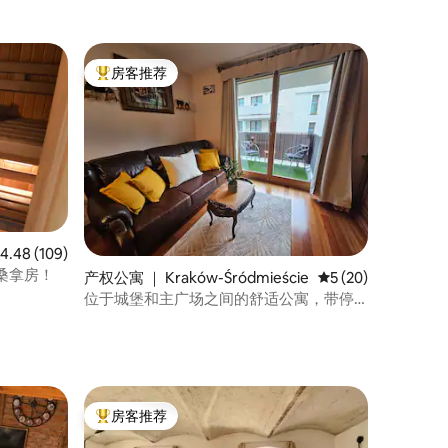
房客推荐
热门「房客推荐」
均评分 4.48 分（满分 5 分），共 109 条评价
4.48 (109)
桑拿房！
产权公寓 ｜ Kraków-Śródmieście
平均评分 5 分（满分
5 (20)
位于城堡和主广场之间的舒适公寓，带停
车位
房客推荐
热门「房客推荐」