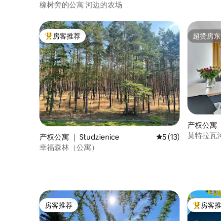
橡树旁的公寓 河边的农场
房客推荐
超赞房东
热门「房客推荐」
超赞房东
产权公寓 ｜
莫特拉瓦
产权公寓 ｜ Studzienice
平均评分 5 分（满分
5 (13)
幸福森林（公寓）
房客推荐
房客
房客推荐
热门「房