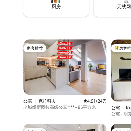
滩别墅或日落小屋。
厨房
无线网
房客推荐
房客
房客推荐
热门「房
公寓 ｜ 克拉科夫
平均评分 4.91 分（满分 
4.91 (247)
老城维斯图拉高级公寓**** - 85平方米
公寓 ｜ Koś
公寓 - 明