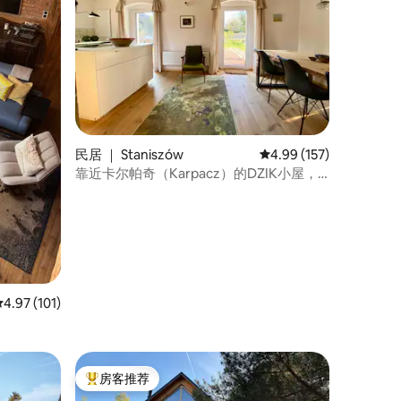
民居 ｜ Staniszów
平均评分 4.99 分（满分 
4.99 (157)
靠近卡尔帕奇（Karpacz）的DZIK小屋，
带桑拿房和壁炉
平均评分 4.97 分（满分 5 分），共 101 条评价
4.97 (101)
房客推荐
热门「房客推荐」