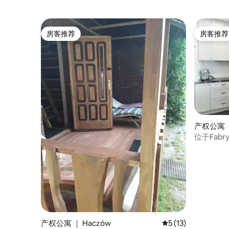
房客推荐
房客推荐
房客推荐
房客推荐
产权公寓 
位于Fab
费停车
产权公寓 ｜ Haczów
平均评分 5 分（满分
5 (13)