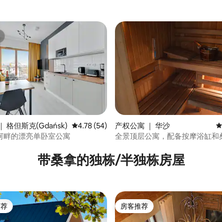
 格但斯克(Gdańsk)
平均评分 4.78 分（满分 5 分），共 54 条评价
4.78 (54)
产权公寓 ｜ 华沙
平
河畔的漂亮单卧室公寓
全景顶层公寓，配备按摩浴缸和
 5 分），共 13 条评价
带桑拿的独栋/半独栋房屋
推荐
房客推荐
客推荐」
房客推荐