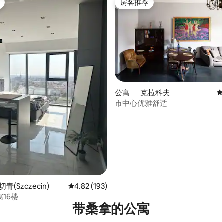
房客推荐
房客推荐
5 分），共 348 条评价
公寓 ｜ 克拉科夫
平
市中心优雅舒适
青(Szczecin)
平均评分 4.82 分（满分 5 分），共 193 条评价
4.82 (193)
16楼
带桑拿的公寓