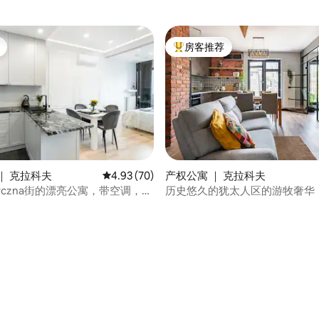
房客推荐
热门「房客推荐」
｜ 克拉科夫
平均评分 4.93 分（满分 5 分），共 70 条评价
4.93 (70)
产权公寓 ｜ 克拉科夫
ryczna街的漂亮公寓，带空调，免
历史悠久的犹太人区的游牧奢华
 5 分），共 13 条评价