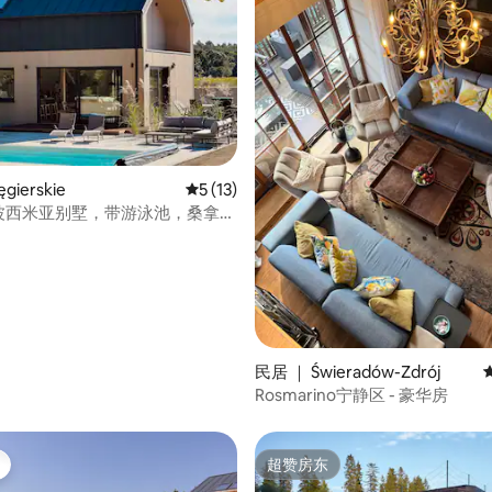
5 分），共 103 条评价
gierskie
平均评分 5 分（满分 5 分），共 13 条评价
5 (13)
o - 波西米亚别墅，带游泳池，桑拿和
民居 ｜ Świeradów-Zdrój
Rosmarino宁静区 - 豪华房
超赞房东
超赞房东