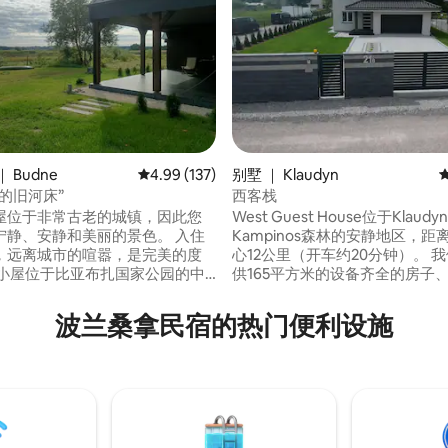
 Budne
平均评分 4.99 分（满分 5 分），共 137 条评价
4.99 (137)
别墅 ｜ Klaudyn
的旧河床”
西客栈
5 分），共 173 条评价
屋位于非常古老的城镇，因此您
West Guest House位于Klau
宁静、安静和美丽的景色。 入住
Kampinos森林的安静地区，距
村，远离城市的喧嚣，是完美的度
心12公里（开车约20分钟）。 我们为您提
 小屋位于比亚布扎国家公园的中
供165平方米的设备齐全的房子
以在那里轻松遇到驼鹿，听到鹅
和舒适的四间卧室、厨房、两间
蛙的回声 住宿期间，房客可以使
两辆车的车库和外面的停车场。
波兰桑拿民宿的热门便利设施
屋、相当大的露台、火坑和烧烤
环绕着一个带露台的大花园。还
游乐场-是您的孩子的最佳去处
 周五至周日300波兰兹
迷你水疗桑拿和按摩浴缸-付费