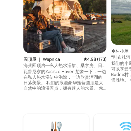
乡村小屋 ｜
“别布扎河
圆顶屋 ｜ Wapnica
平均评分 4.98 分（满分 
4.98 (173)
我们的小
海滨圆顶房—私人热水浴缸、桑拿房、日
可以享受
落
瓦普尼察的Zacisze Haven 想象一下，一边
Budne
在私人热水浴缸中泡澡，一边欣赏泻湖的
假胜地。
日落美景。 我们的浪漫豪华露营圆顶是大
心，您可
自然中的浪漫景点，拥有迷人的水景。 您
叫声和青
可以使用桑拿房、热水浴缸、露台，欣赏
用整套小
日落美景和令人愉悦的室内装潢。 非常适
架。 柴火🔥桑拿 价格 周一至周四 250 波兰
合情侣、家庭和宠物入住。 探索附近的门
兹罗提 - 3 小时体验
齐兹德罗伊（Międzyzdroje）、徒步旅
罗提
行、骑自行车、皮划艇和海滩。 我们有自
行车和皮划艇可供租赁。 如果圆顶屋已被
预订，请在我的个人资料中查看我们的海