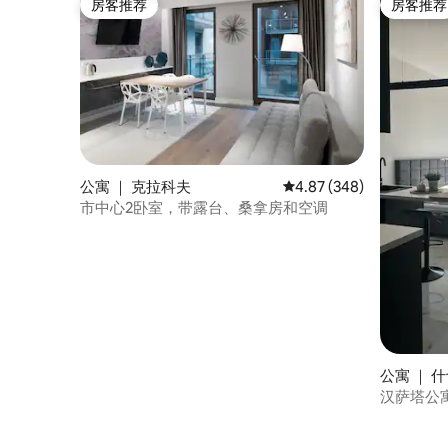
房客推荐
房客推荐
房客推荐
房客推荐
公寓 ｜ 克拉科夫
平均评分 4.87 分（满分 
4.87 (348)
市中心2卧室，带露台、桑拿房和空调
公寓 ｜ 什切
汉萨塔公寓