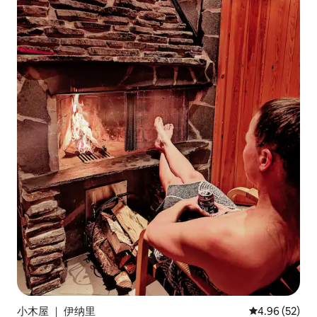
小木屋 ｜ 伊纳里
平均评分 4.96
4.96 (52)