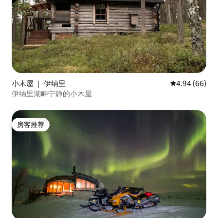
小木屋 ｜ 伊纳里
平均评分 4.94
4.94 (66)
伊纳里湖畔宁静的小木屋
房客推荐
房客推荐