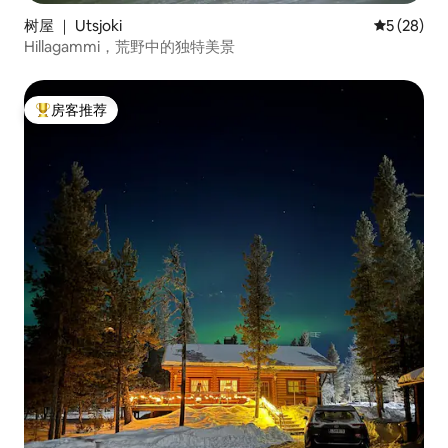
树屋 ｜ Utsjoki
平均评分 5
5 (28)
Hillagammi，荒野中的独特美景
房客推荐
热门「房客推荐」