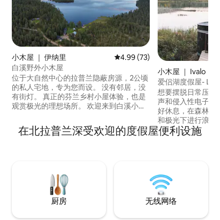
小木屋 ｜ 伊纳里
平均评分 4.99 分（满分 5 分），
4.99 (73)
白溪野外小木屋
小木屋 ｜ Ivalo
位于大自然中心的拉普兰隐蔽房源，2公顷
爱侣湖度假屋- Lamp
的私人宅地，专为您而设。 没有邻居，没
想要摆脱日常压力
有街灯。 真正的芬兰乡村小屋体验，也是
声和侵入性电子邮
观赏极光的理想场所。 欢迎来到白溪小木
好休息，在森林中
屋（ White Creek Cabin ）。 从珠子里直
和极光下进行浪漫的乘船旅
接欣赏湖景。 了解墙上木板上的历史，讲
在北拉普兰深受欢迎的度假屋便利设施
'Lake Retrea
述过去和生活方式的故事，慢慢被遗忘。
程，距离Saarise
您可以在火炉加热的桑拿房中享受舒适的
程，位于Rytijä
桑拿体验，然后在小溪中乘凉。 您可以在
森林中。 与大自然和谐相处，体验正宗简
这里好好休息。
约芬兰生活方式的
厨房
无线网络