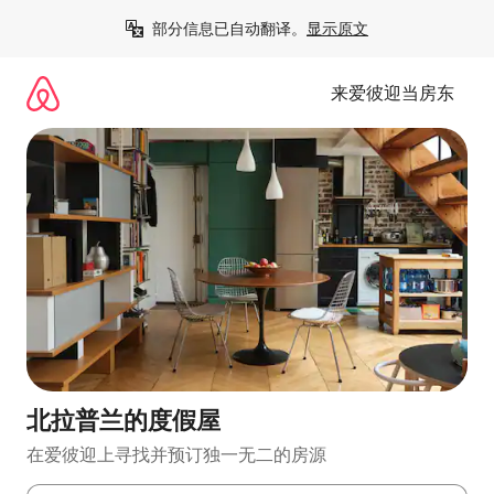
跳
部分信息已自动翻译。
显示原文
至
内
容
来爱彼迎当房东
北拉普兰的度假屋
在爱彼迎上寻找并预订独一无二的房源