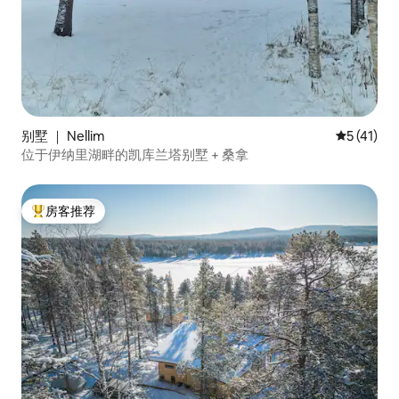
别墅 ｜ Nellim
平均评分 5
5 (41)
位于伊纳里湖畔的凯库兰塔别墅 + 桑拿
房客推荐
热门「房客推荐」