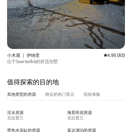
小木屋 ｜ 伊纳里
平均评分 4.95
4.95 (83)
位于Saariselkä的舒适别墅
值得探索的目的地
其他类型的房源
附近的热门景点
缤纷体验
滨水房源
海景民宿房源
北拉普兰
北拉普兰
带热水浴缸的房源
直达湖泊的房源