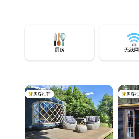
咖啡/牛
饪设备。 睡觉的地方与房子分开，因此您
可以随意进出。 轻松自助入
意：不含
时间为下午
还养了一
厨房
无线网
房客推荐
房客
热门「房客推荐」
热门「房