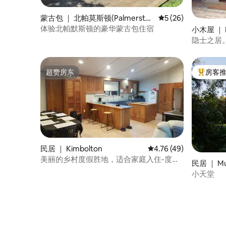
蒙古包 ｜ 北帕莫斯顿(Palmerston
平均评分 5 分（满分 
5 (26)
North)
体验北帕默斯顿的豪华蒙古包住宿
小木屋 ｜ L
隐士之居
超赞房东
房客
超赞房东
热门「房
民居 ｜ Kimbolton
平均评分 4.76 分（满分
4.76 (49)
美丽的乡村度假胜地，适合家庭入住-度假
民居 ｜ Mu
胜地！
小天堂