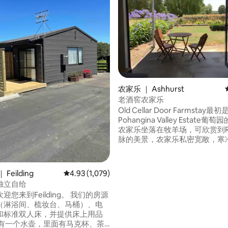
5 分），共 499 条评价
农家乐 ｜ Ashhurst
老酒窖农家乐
Old Cellar Door Farmstay最初
Pohangina Valley Estate
农家乐坐落在牧羊场，可欣赏到Ru
脉的美景，农家乐私密宽敞，寒
可使用燃木炉。靠近房东的房子
要，可以提供帮助。友好的山羊
养的鸡。靠近北帕默斯顿和费尔
Feilding
平均评分 4.93 分（满分 5 分），共 1,079 条评价
4.93 (1,079)
附近的许多步行/骑行和其他活
独立自给
可抵达河畔，那里有一个很受欢
来到Feilding。 我们的房源
洞。
（淋浴间、梳妆台、马桶）、电
和标准双人床，并提供床上用品
 有一个水壶，里面有马克杯、茶/