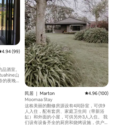
这栋适合
尔（ Wood
之家充满
络等现代生活必
台，全天阳光明媚。 伍
）有几家
馆、加油站
有步行/
热门的鳟
平均评分 4.94 分（满分 5 分），共 99 条评价
4.94 (99)
是
葡萄园的品酒室。
ahine山
冷的夜晚
，如有需
和自由放
民居 ｜ Marton
平均评分 4.96 分（满分 
4.96 (100)
丁。享受
Moomaa Stay
动。步行即
这栋美丽的翻修房源设有4间卧室，可供9
迎的游泳
人入住，配有套房、家庭卫生间（带新浴
缸）和外面的小屋，可供另外3人入住。 我
们设有设备齐全的厨房和烧烤设施，供户
外娱乐使用，室内还有壁炉，供寒冷时使