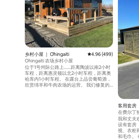
乡村小屋 ｜ Ōhingaiti
平均评分 4.96 分（满分 
4.96 (499)
Ohingaiti 农场乡村小屋
位于1号州际公路上……距离陶波以南2小时
车程，距离惠灵顿以北2小时车程，距离奥
哈库内1小时车程。 在露台上品尝葡萄酒，
欣赏绵羊和牛肉农场的运营。 我们修复的
剪羊人宿舍现代、温暖、明亮、舒适。双
层玻璃、壁炉、绝缘、无限燃气和装饰精
美。 我们提供免费无线网络。 电视上有
客用套房 ｜ 
ChromeCast。 可以携带宠物，我们可以
在费尔丁
提供狗窝。 可以提供膳食！ 请查看
我和丈夫欢迎您
Insta/FB，了解我们的最新照片和信息。
设有套房
视、衣柜
和毛巾。