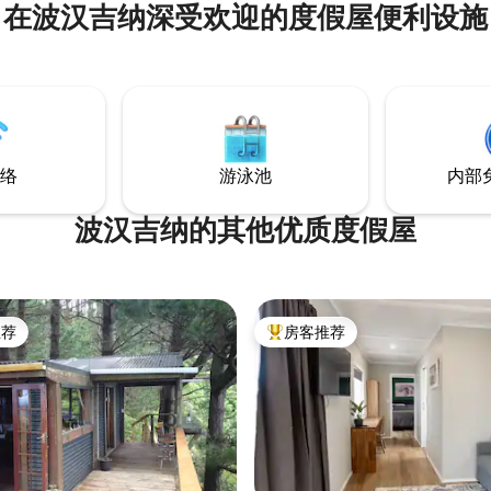
在波汉吉纳深受欢迎的度假屋便利设施
奶，还有一个冰箱。 此处不提供烹
住/退房。 请注
早餐，由于我在全职工作，入住
5点起（不得提前入住）。 我们
只新小狗。
络
游泳池
内部
波汉吉纳的其他优质度假屋
推荐
房客推荐
客推荐」
热门「房客推荐」