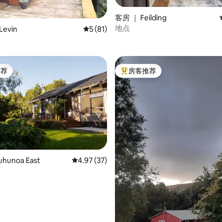
5 分），共 26 条评价
客房 ｜ Feilding
地点
evin
平均评分 5 分（满分 5 分），共 81 条评价
5 (81)
。
推荐
房客推荐
客推荐」
热门「房客推荐」
 5 分），共 49 条评价
hunoa East
平均评分 4.97 分（满分 5 分），共 37 条评价
4.97 (37)