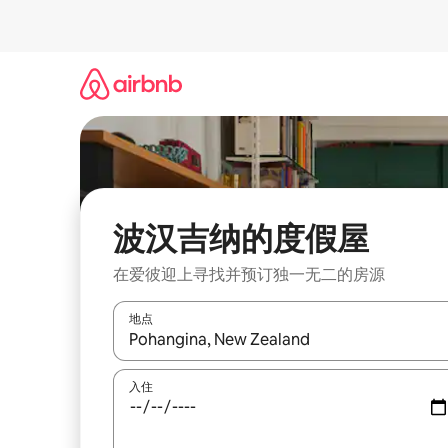
跳
至
内
容
波汉吉纳的度假屋
在爱彼迎上寻找并预订独一无二的房源
地点
如有搜索结果，请使用上下方向键查看，或通过点
入住