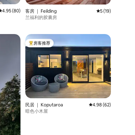
平均评分 4.95 分（满分 5 分），共 80 条评价
4.95 (80)
客房 ｜ Feilding
平均评分 5 分（满分
5 (19)
兰福利的胶囊房
房客推荐
热门「房客推荐」
民居 ｜ Koputaroa
平均评分 4.98 分（满分
4.98 (62)
暗色小木屋