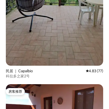
民居 ｜ Capalbio
平均评分 4.8
4.83 (77)
科拉多之家2号
房客推荐
房客推荐