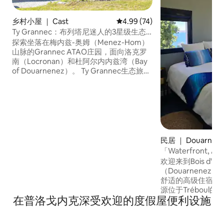
乡村小屋 ｜ Cast
平均评分 4.99 分（满分 5 分），
4.99 (74)
Ty Grannec：布列塔尼迷人的3星级生态
旅馆
探索坐落在梅内兹-奥姆（Menez-Hom）
山脉的Grannec ATAO庄园，面向洛克罗
南（Locronan）和杜阿尔内内兹湾（Bay
of Douarnenez）。 Ty Grannec生态旅舍
于2022年进行了彻底翻新（切割石材、天
然生物基材料）。小屋设有宽敞的起居/用
餐室，配备教堂式天花板和壁炉区，还有
一间超现代化的卫生间、一间宽敞明亮的
厨房，以及一间非常舒适的卧室，配备彩
色玻璃窗。 Grannec ATAO农场是布列塔
尼茶叶生产的先驱。
民居 ｜ Douarne
「Waterfront, Anc
欢迎来到Bois d'
（Douarnene
舒适的高级住宿可
源位于Tréboul
在普洛戈内克深受欢迎的度假屋便利设施
GR34，距离Sables 
和商店700米。 您的
近，可以快速回应