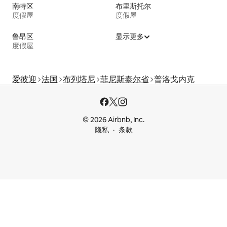
南特区
布里斯托尔
度假屋
度假屋
鲁昂区
显示更多
度假屋
爱彼迎
法国
布列塔尼
菲尼斯泰尔省
普洛戈内克
© 2026 Airbnb, Inc.
隐私
条款