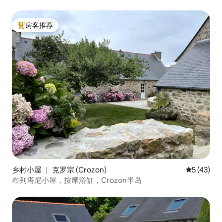
房客推荐
热门「房客推荐」
乡村小屋 ｜ 克罗宗 (Crozon)
平均评分 5
5 (43)
布列塔尼小屋，按摩浴缸，Crozon半岛