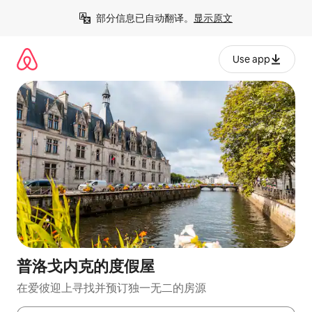
跳
部分信息已自动翻译。
显示原文
至
内
容
Use app
普洛戈内克的度假屋
在爱彼迎上寻找并预订独一无二的房源