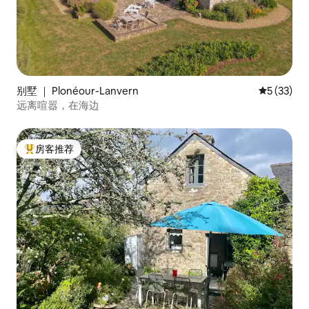
别墅 ｜ Plonéour-Lanvern
平均评分 5
5 (33)
远离喧嚣，在海边
房客推荐
热门「房客推荐」