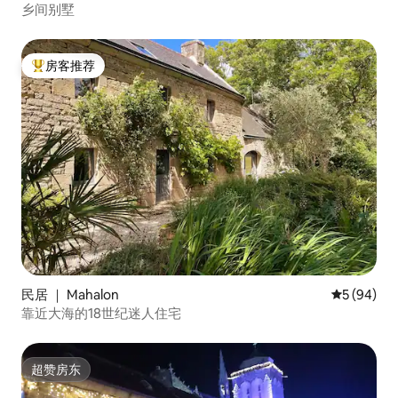
乡间别墅
房客推荐
热门「房客推荐」
民居 ｜ Mahalon
平均评分 5
5 (94)
靠近大海的18世纪迷人住宅
超赞房东
超赞房东