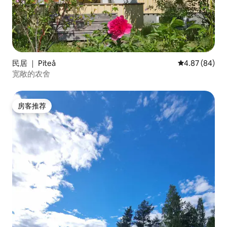
民居 ｜ Piteå
平均评分 4.87
4.87 (84)
宽敞的农舍
房客推荐
房客推荐