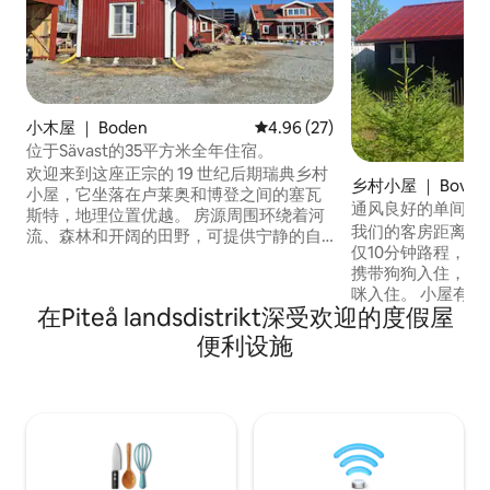
小木屋 ｜ Boden
平均评分 4.96 分（满分 5 分），
4.96 (27)
位于Sävast的35平方米全年住宿。
欢迎来到这座正宗的 19 世纪后期瑞典乡村
乡村小屋 ｜ Boviks
小屋，它坐落在卢莱奥和博登之间的塞瓦
通风良好的单间公
斯特，地理位置优越。 房源周围环绕着河
美丽的海景
我们的客房距离谢莱夫
流、森林和开阔的田野，可提供宁静的自
仅10分钟路程，明
然氛围入住体验。 这栋乡村小屋经过精心
携带狗狗入住，但
翻修，配备了现代化的便利设施，既适合
咪入住。 小屋有
度假，也适合工作。 可使用房源内的桑拿
在Piteå landsdistrikt深受欢迎的度假屋
线，装饰有您所需
房和健身设施。 步行仅需 5 分钟即可抵达
好的宽带。 在这里
滑雪道、河流和公交车站。步行15分钟即
便利设施
宽的沙发床上，床
可抵达杂货店，乘坐公交车15分钟即可抵
从那里，您还可以欣赏海景
达市中心和火车站。 40分钟内即可抵达机
立的卧室，欢迎询
场。
并非总是如此。 隔
床。