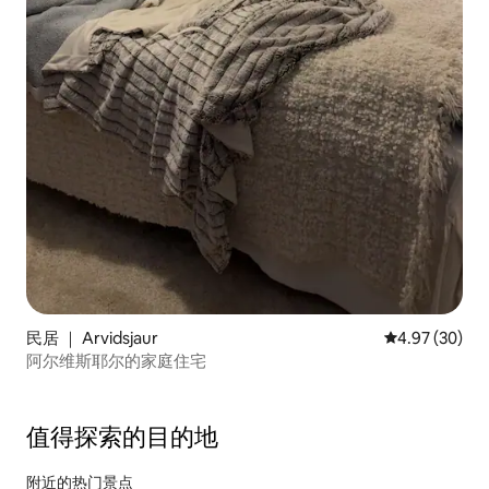
民居 ｜ Arvidsjaur
平均评分 4.97
4.97 (30)
阿尔维斯耶尔的家庭住宅
值得探索的目的地
附近的热门景点