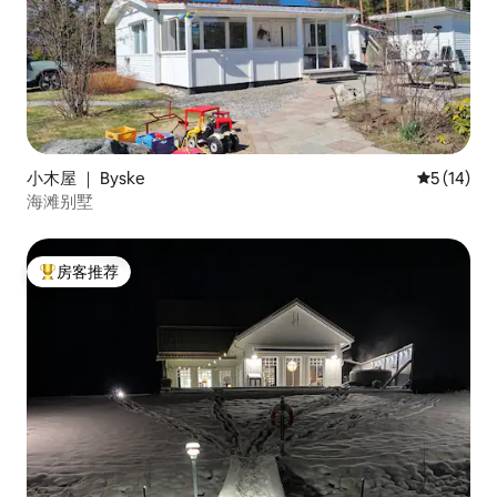
小木屋 ｜ Byske
平均评分 5
5 (14)
海滩别墅
房客推荐
热门「房客推荐」