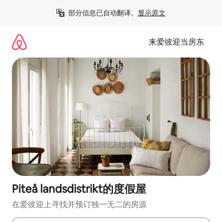
跳
部分信息已自动翻译。
显示原文
至
内
容
来爱彼迎当房东
Piteå landsdistrikt的度假屋
在爱彼迎上寻找并预订独一无二的房源