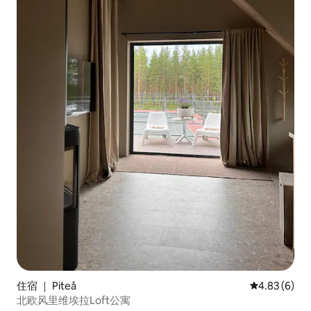
住宿 ｜ Piteå
平均评分 4.8
4.83 (6)
北欧风里维埃拉Loft公寓