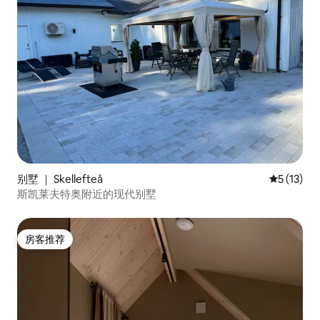
别墅 ｜ Skellefteå
平均评分 5
5 (13)
斯凯莱夫特奥附近的现代别墅
房客推荐
房客推荐