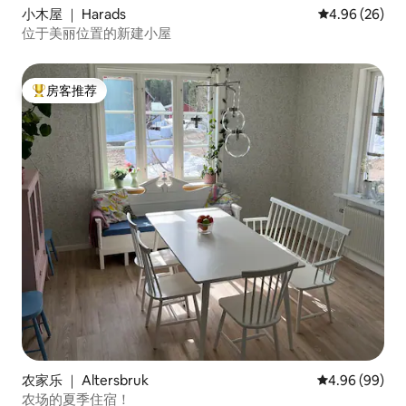
小木屋 ｜ Harads
平均评分 4.96
4.96 (26)
位于美丽位置的新建小屋
房客推荐
热门「房客推荐」
农家乐 ｜ Altersbruk
平均评分 4.96
4.96 (99)
农场的夏季住宿！