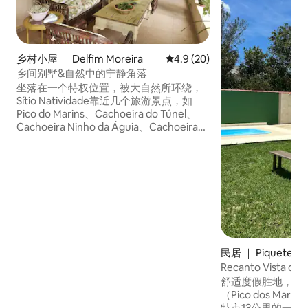
乡村小屋 ｜ Delfim Moreira
平均评分 4.9 分（满分 5 分），
4.9 (20)
乡间别墅&自然中的宁静角落
坐落在一个特权位置，被大自然所环绕，
Sítio Natividade靠近几个旅游景点，如
Pico do Marins、Cachoeira do Túnel、
Cachoeira Ninho da Águia、Cachoeira
do Rosário、Trilha do Mosteiro等。 本房
源距离Delfim Moreira中心7分钟，距离
Itajubá-MG 35分钟，距离São Bento do
Sapucaí-SP 2小时，距离Campos do
Jordão 2小时。 在该地区，除了可以品尝
该地区的啤酒之外，还可以品尝典型的矿
山美食。 我们期待您的光临！
民居 ｜ Piquete
Recanto Vista 
息分期付款
舒适度假胜地，可
（Pico dos Ma
特市13公里的一