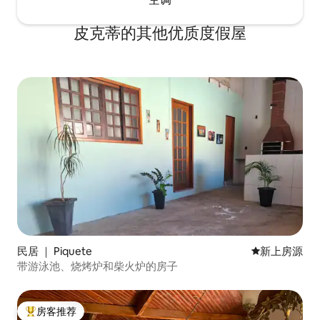
皮克蒂的其他优质度假屋
民居 ｜ Piquete
新房源
新上房源
带游泳池、烧烤炉和柴火炉的房子
房客推荐
热门「房客推荐」