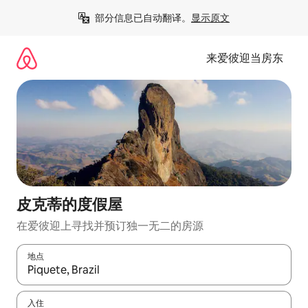
跳
部分信息已自动翻译。
显示原文
至
内
容
来爱彼迎当房东
皮克蒂的度假屋
在爱彼迎上寻找并预订独一无二的房源
地点
如有搜索结果，请使用上下方向键查看，或通过点击或滑动手势浏
入住