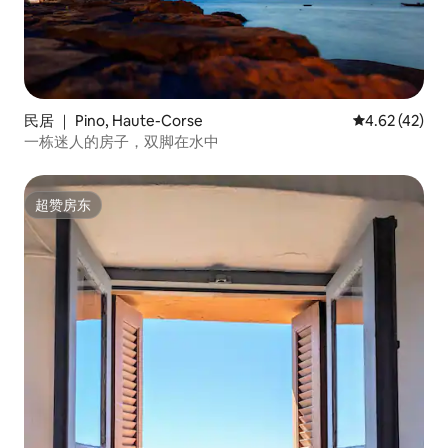
民居 ｜ Pino, Haute-Corse
平均评分 4.6
4.62 (42)
一栋迷人的房子，双脚在水中
超赞房东
超赞房东