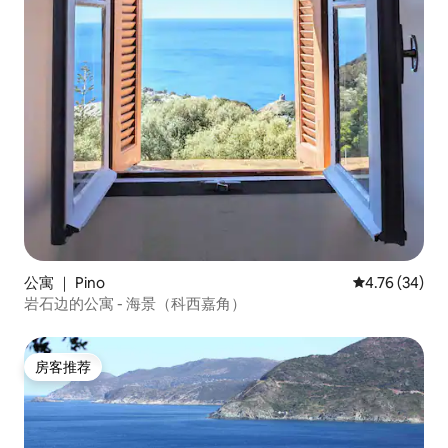
公寓 ｜ Pino
平均评分 4.7
4.76 (34)
岩石边的公寓 - 海景（科西嘉角）
房客推荐
房客推荐