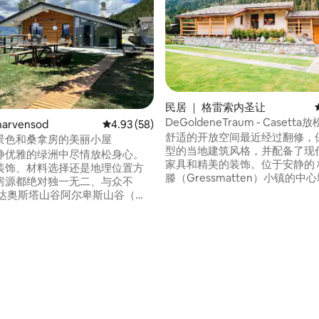
民居 ｜ 格雷索内圣让
DeGoldeneTraum - Casetta放
arvensod
平均评分 4.93 分（满分 5 分），共 58 条评价
4.93 (58)
Gressoney
舒适的开放空间最近经过翻修，
景色和桑拿房的美丽小屋
型的当地建筑风格，并配备了现
静优雅的绿洲中尽情放松身心。
家具和精美的装饰。位于安静的 
装饰、材料选择还是地理位置方
滕（Gressmatten）小镇的中
房源都绝对独一无二、与众不
处童话般的萨沃伊城堡（Castel S
和格雷索内.圣让（Gressoney Sai
 Valle D'Aosta ）的度假木屋内的美
Jean）的中心地带，是一处绝
房源设有精心布置的起居区、三间
假地点。芬兰桑拿和室外按摩浴
室、两间卫生间和室外区域。在
罗萨山短途旅行或冒险后放松身
可以在这里一边欣赏阿尔卑斯山
方案。
一边享用美味的开胃酒和烧烤；
可以在这里欣赏皑皑白雪。 私
 5 分），共 20 条评价
+ 150 欧元