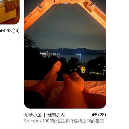
平均评分 4.93 分（满分 5 分），共 14 条评价
4.93 (14)
袖珍小屋 ｜ 维韦罗内
平均评分 5 分（满分
5 (28)
Starsbox 1000颗恒星和橄榄树之间的巢穴