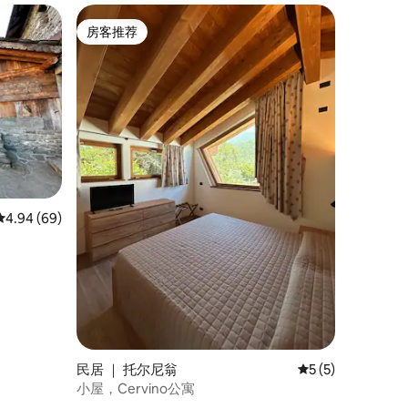
房客推荐
房客推荐
平均评分 4.94 分（满分 5 分），共 69 条评价
4.94 (69)
民居 ｜ 托尔尼翁
平均评分 5 分（满
5 (5)
小屋，Cervino公寓