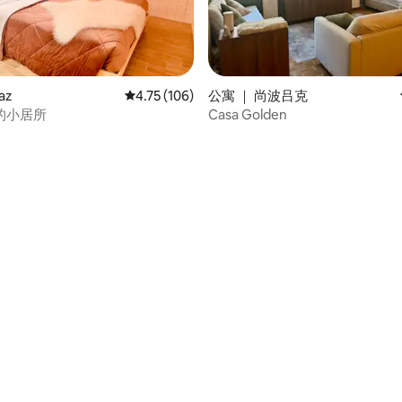
 5 分），共 5 条评价
az
平均评分 4.75 分（满分 5 分），共 106 条评价
4.75 (106)
公寓 ｜ 尚波吕克
的小居所
Casa Golden