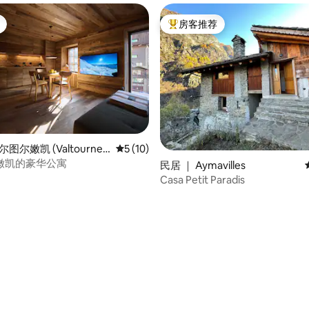
房客推荐
热门「房客推荐」
尔图尔嫩凯 (Valtournen
平均评分 5 分（满分 5 分），共 10 条评价
5 (10)
嫩凯的豪华公寓
民居 ｜ Aymavilles
Casa Petit Paradis
 5 分），共 13 条评价