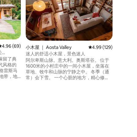
在孖雀峰
围环绕着
和我的妻
接待宾客。 我们的公寓靠近瓦尔
切（Val
（Cerv
却远离城
景、聆听
平均评分 4.96 分（满分 5 分），共 69 条评价
4.96 (69)
小木屋 ｜ Aosta Valley
平均评分 4.99 分（满分 
4.99 (129)
家中出发
松
迷人的舒适小木屋，景色迷人
保留了典
阿尔卑斯山脉。意大利。奥斯塔谷。 位于
代风格的
1600米的小村庄中的一间小木屋，坐落在
格雷斯马
草地、牧牛和山脉的宁静之中。 冬季（通
心地带，地
常）会下雪。 一个心脏的地方，精心修
avoia）
复，保留了屋顶的古老横梁。 从大窗户可
nt-
欣赏美丽的景色，对于那些寻求宁静、温
佳的山区度
暖和放松的人来说，这里有特别的宁静。
缸是您在
家具非常漂亮：木材高于一切，但色彩更
心的理想
活泼，现代舒适。 安静的短途旅行，无论
是穿雪鞋还是滑雪。