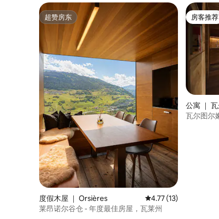
超赞房东
房客推荐
超赞房东
房客推荐
公寓 ｜ 瓦
che)
瓦尔图尔
度假木屋 ｜ Orsières
平均评分 4.77 分（满分
4.77 (13)
莱昂诺尔谷仓 - 年度最佳房屋，瓦莱州