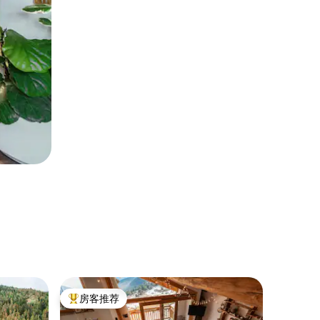
小木屋 ｜ 
房客推荐
房客
热门「房客推荐」
热门「
urnench
在马特沃