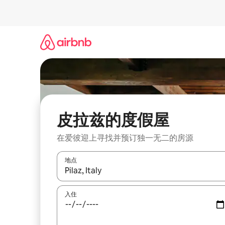
跳
至
内
容
皮拉兹的度假屋
在爱彼迎上寻找并预订独一无二的房源
地点
如有搜索结果，请使用上下方向键查看，或通过点
入住