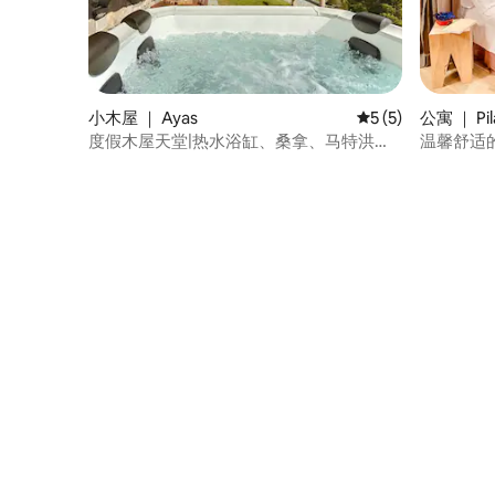
小木屋 ｜ Ayas
平均评分 5 分（满分
5 (5)
公寓 ｜ Pil
度假木屋天堂|热水浴缸、桑拿、马特洪景
温馨舒适
观