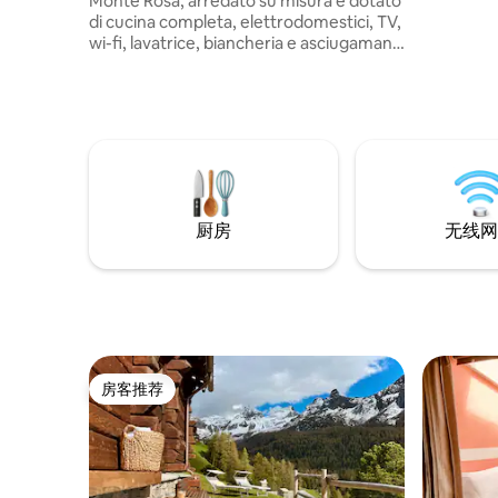
Monte Rosa, arredato su misura e dotato
di cucina completa, elettrodomestici, TV,
wi-fi, lavatrice, biancheria e asciugamani.
Terrazzo privato e giardino comune.
Parcheggio esterno privato e box su
prenotazione con ascensore. A 4 km da
Champoluc, 200 m dalla pista di fondo e
30 m dalla navetta per gli impianti. Vicino
a negozi e sentieri. Ideale per una
vacanza tra comfort e natura.
厨房
无线网
房客推荐
房客推荐