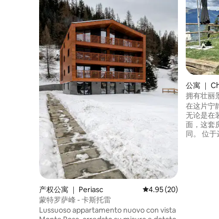
公寓 ｜ Ch
拥有壮丽
在这片宁
无论是在
面，这套
同。 位于达奥斯塔山谷阿尔卑斯山谷（
Alps of
丽公寓 
舒适的卧
夏季，您
的美景，
在冬季，您
产权公寓 ｜ Periasc
平均评分 4.95 分（满分
4.95 (20)
人户外桑拿 
蒙特罗萨峰 - 卡斯托雷
Lussuoso appartamento nuovo con vista