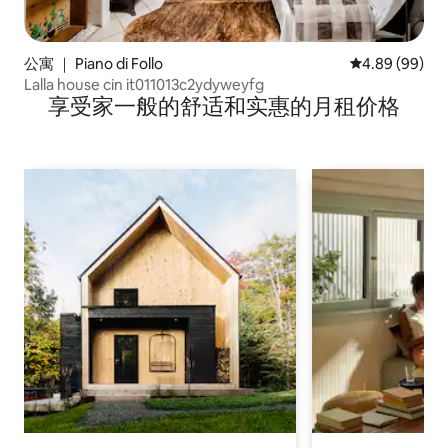
公寓 ｜ Piano di Follo
平均评分 4.89
4.89 (99)
Lalla house cin it011013c2ydyweyfg
享受家一般的舒适和实惠的月租价格