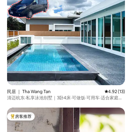
民居 ｜ Tha Wang Tan
平均评分 4.9
4.92 (13)
清迈杭东·私享泳池别墅｜3卧4床·可做饭·可用车·适合家庭度
假
房客推荐
热门「房客推荐」