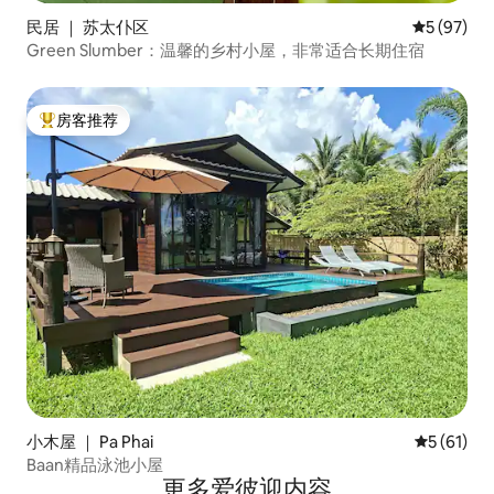
民居 ｜ 苏太仆区
平均评分 5
5 (97)
Green Slumber：温馨的乡村小屋，非常适合长期住宿
房客推荐
热门「房客推荐」
小木屋 ｜ Pa Phai
平均评分 5
5 (61)
Baan精品泳池小屋
更多爱彼迎内容