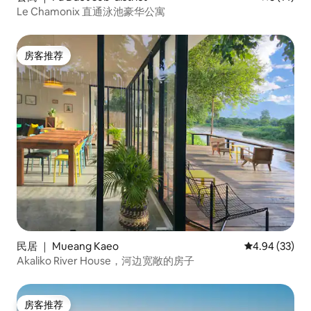
Le Chamonix 直通泳池豪华公寓
房客推荐
房客推荐
民居 ｜ Mueang Kaeo
平均评分 4.94
4.94 (33)
Akaliko River House，河边宽敞的房子
房客推荐
房客推荐