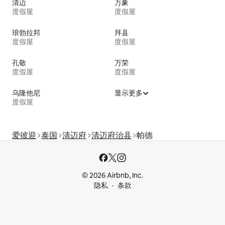
清迈
万象
度假屋
度假屋
琅勃拉邦
拜县
度假屋
度假屋
孔敬
万荣
度假屋
度假屋
乌隆他尼
显示更多
度假屋
爱彼迎
泰国
清迈府
清迈府治县
帕德
© 2026 Airbnb, Inc.
隐私
条款