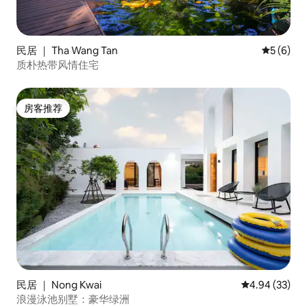
民居 ｜ Tha Wang Tan
平均评分 
5 (6)
质朴热带风情住宅
房客推荐
房客推荐
民居 ｜ Nong Kwai
平均评分 4.94
4.94 (33)
浪漫泳池别墅：豪华绿洲