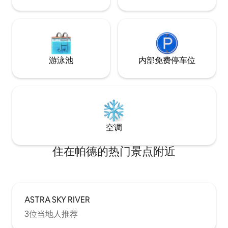
最多可容纳10人
留下痕迹。 3.一楼空间在天黑前后两小时
能玩得开心。优雅
蚊虫多； 4.隔壁邻居养狗，夜里可能吠叫
这里是家庭度假、
1-2次。 ✨ 独享空间与私密性 您将独享整栋
体的理想之选。5
木屋、花园及游泳池，拥有独立的出入通
所有房客的隐私。
道。 关于房东：住在院子的另一侧。两栋
家具融为一体，营
房子之间保持着 20米的距离，均有充足的
游泳池
内部免费停车位
公共区域通往泳池
私密空间。 房东是中泰家庭，女主人是i
个不错的聚会场所
人，爸爸泰国人，我们的孩子很社牛，还
池，大小适合成人
有非常粘人的黑白小猫咪名字叫Som
控的，房源周围的
O（也就是房子的名字）。 🍳 配备全套烹
保我们的房客拥有极致的
饪工具、厨具及餐具 洗衣设备：提供独立
是森林景观避免不了
洗衣机与烘干机，长住也非常便利。
勿定
空调
住在帕德的热门景点附近
ASTRA SKY RIVER
3位当地人推荐