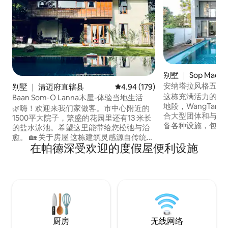
别墅 ｜ Sop Mae K
安纳塔拉风格五卧超
别墅 ｜ 清迈府直辖县
平均评分 4.94 分（满分 5 分），共
4.94 (179)
观/靠近市区/中文
这栋充满活力的热
Baan Som-O Lanna木屋-体验当地生活
送接机.
地段，WangTan
🌿嗨！欢迎来我们家做客。市中心附近的
合大型团体和与家
1500平大院子，繁盛的花园里还有13 米长
备各种设施，包括
的盐水泳池。希望这里能带给您松弛与治
可供您全方位娱乐
愈。 🏡 关于房屋 这栋建筑灵感源自传统的
湖泊的美景，地理
在帕德深受欢迎的度假屋便利设施
泰北兰纳谷仓架构，一楼为开放式生活区
市区，靠近便利店
与厨房，二楼为温馨沉静的卧室。大卧室
要求提供餐饮和交
38平米，1.8米床，可以加一个床垫住三个
行承担。 房源介绍
人。小卧室20平米，1.5米床。 采光与空
层别墅，屋顶可欣
间：提升了挑高，引入自然光线，室内明
带按摩浴缸的大泳池
亮通透。楼上楼下均配备独立卫生间。 内
间 *宽敞的公共区域
装是日式美学和中古家具，还有一些画
每个房间配备智能电
作。 🔆注意事项： 1.季节性野鸟如在森林
厨房
无线网络
茶水工作台*大型环
里长啸或鸣叫； 2.小壁虎在角落出没，会