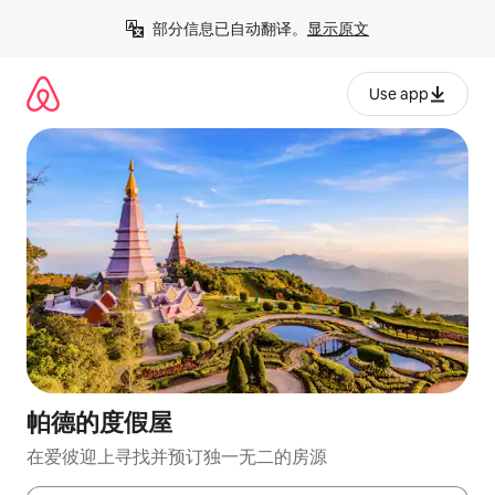
跳
部分信息已自动翻译。
显示原文
至
内
容
Use app
帕德的度假屋
在爱彼迎上寻找并预订独一无二的房源