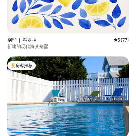
别墅 ｜ 科罗拉
平均评分 5
5 (77)
新建的现代海滨别墅
房客推荐
热门「房客推荐」