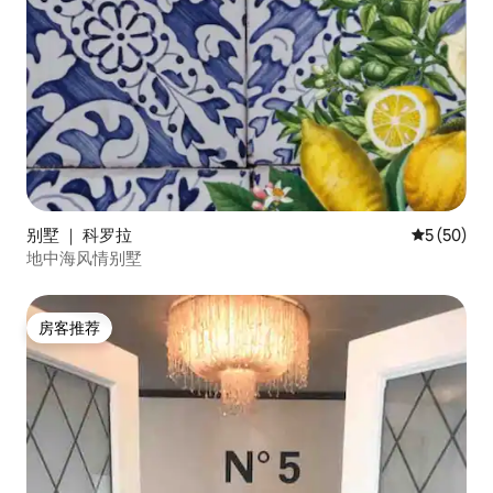
别墅 ｜ 科罗拉
平均评分 5
5 (50)
地中海风情别墅
房客推荐
房客推荐