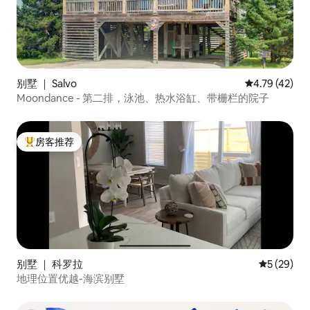
别墅 ｜ Salvo
平均评分 4.7
4.79 (42)
Moondance - 第二排，泳池、热水浴缸、带栅栏的院子
房客推荐
热门「房客推荐」
别墅 ｜ 科罗拉
平均评分 5
5 (29)
地理位置优越-海滨别墅