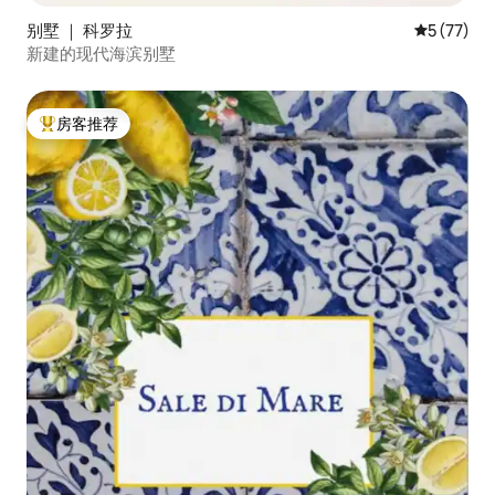
别墅 ｜ 科罗拉
平均评分 5
5 (77)
新建的现代海滨别墅
房客推荐
热门「房客推荐」