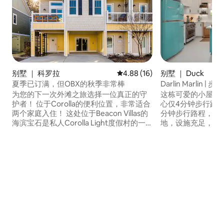
别墅 ｜ Duck
别墅 ｜ 科罗拉
平均评分 4.88 分（满分 5 分），
4.88 (16)
Darlin Marlin
夏季已订满，但OBX的秋季非常棒
人泳池！
这栋可爱的小屋距
为您的下一次外滩之旅选择一位真正的守
心仅4分钟步行路
护者！ 位于Corolla的便利位置，非常适合
分钟步行路程，提
两个家庭入住！ 这处位于Beacon Villas的
地，设施充足，装饰时尚。 
海滨宝石是私人Corolla Light度假村的一
✔ 私人泳池+热水浴
部分，提供一流的便利设施。 泳池时间
带酒吧的✔户外娱乐区
表：海滨训练泳池将于5月16日开放，其他
时间： 距离莱特兄弟（W
2个海滨和Soundside泳池将于5月23日开
→ 20分钟 距离骑
放。 2月/3月/4月/5月入住期间提供的便利
程 距离卡里塔克海滩
设施。 6月/7月/8月的便利设施是可选的，
钟到4x
12张通行证需额外支付250美元。