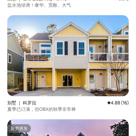
盐水池绿洲！奢华、宽敞、大气
别墅 ｜ 科罗拉
平均评分 4.8
4.88 (16)
夏季已订满，但OBX的秋季非常棒
超赞房东
超赞房东