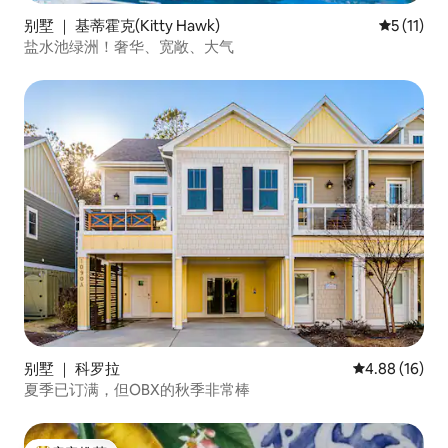
别墅 ｜ 基蒂霍克(Kitty Hawk)
平均评分 5
5 (11)
盐水池绿洲！奢华、宽敞、大气
别墅 ｜ 科罗拉
平均评分 4.8
4.88 (16)
夏季已订满，但OBX的秋季非常棒