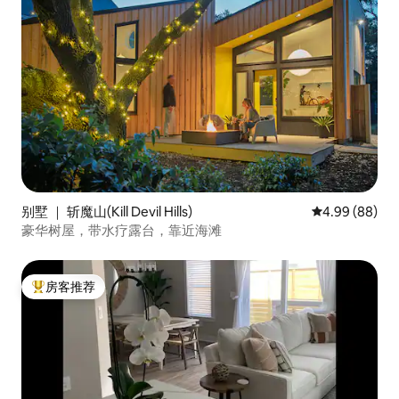
别墅 ｜ 斩魔山(Kill Devil Hills)
平均评分 4.99
4.99 (88)
豪华树屋，带水疗露台，靠近海滩
房客推荐
热门「房客推荐」