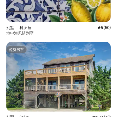
别墅 ｜ 科罗拉
平均评分 5
5 (50)
地中海风情别墅
超赞房东
超赞房东