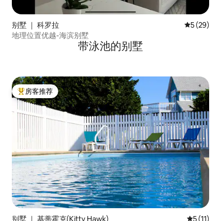
别墅 ｜ 科罗拉
平均评分 5
5 (29)
地理位置优越-海滨别墅
带泳池的别墅
房客推荐
热门「房客推荐」
别墅 ｜ 基蒂霍克(Kitty Hawk)
平均评分 5
5 (11)