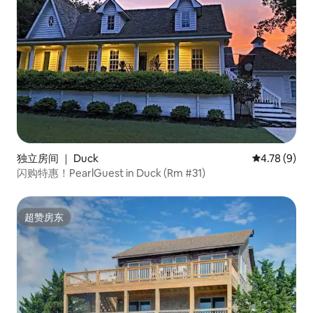
独立房间 ｜ Duck
平均评分 4.7
4.78 (9)
闪购特惠！PearlGuest in Duck (Rm #31)
超赞房东
超赞房东