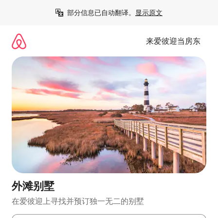
跳
部分信息已自动翻译。
显示原文
至
内
容
来爱彼迎当房东
外滩别墅
在爱彼迎上寻找并预订独一无二的别墅