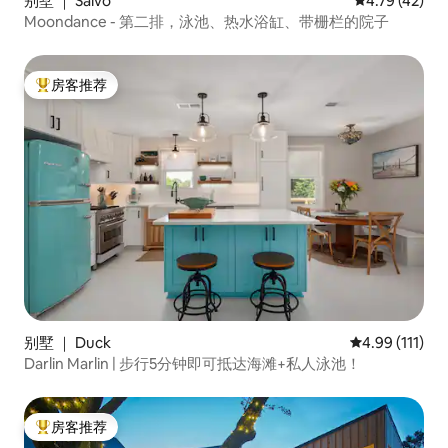
别墅 ｜ Salvo
平均评分 4.7
4.79 (42)
Moondance - 第二排，泳池、热水浴缸、带栅栏的院子
房客推荐
热门「房客推荐」
别墅 ｜ Duck
平均评分 4.99
4.99 (111)
Darlin Marlin | 步行5分钟即可抵达海滩+私人泳池！
房客推荐
热门「房客推荐」