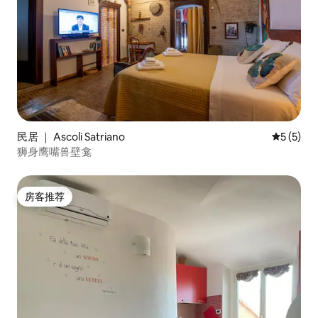
民居 ｜ Ascoli Satriano
平均评分 
5 (5)
狮身鹰嘴兽壁龛
房客推荐
房客推荐