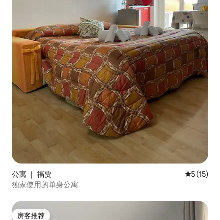
公寓 ｜ 福贾
平均评分 5
5 (15)
独家使用的单身公寓
房客推荐
房客推荐