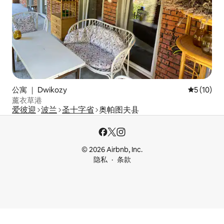
公寓 ｜ Dwikozy
平均评分 5
5 (10)
薰衣草港
爱彼迎
波兰
圣十字省
奥帕图夫县
© 2026 Airbnb, Inc.
隐私
条款