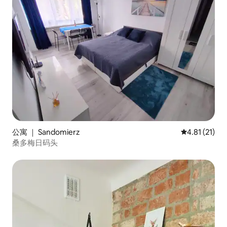
公寓 ｜ Sandomierz
平均评分 4.8
4.81 (21)
桑多梅日码头