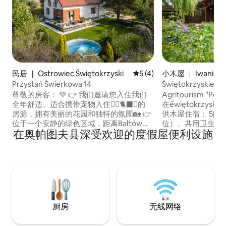
民居 ｜ Ostrowiec Świętokrzyski
平均评分 5 分（满分 5 分）
5 (4)
小木屋 ｜ Iwaniska
Przystań Świerkowa 14
Świętokrzysk
尊敬的房客： 💚 👉 我们邀请您入住我们
Agritourism "
全年舒适、适合携带宠物入住🐕‍🦺🐈‍⬛🦜的
在ếwiętokrzyski
房源，拥有美丽的花园和独特的氛围🏡 👉
供木屋住宿： 5间
位于一个安静的绿色区域，距离Bałtów旅
位）、共用卫生间
在奥帕图夫县深受欢迎的度假屋便利设施
游综合体仅10分钟车程，这里有JuraPark
屋位于一个安静的
🦖、滑雪坡道🏂和许多其他景点，全年都
林，远离主干道。
能吸引全家人。 🔥 140平方米👉的房子，
游鼓励时令水果、
有3张专属床，可供8人舒适入住
们渴望接待白人疯
滑雪坡。
厨房
无线网络