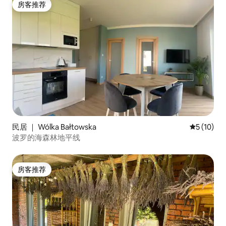
房客推荐
房客推荐
民居 ｜ Wólka Bałtowska
平均评分 5
5 (10)
波罗的海森林地平线
房客推荐
房客推荐