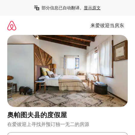
跳
部分信息已自动翻译。
显示原文
至
内
容
来爱彼迎当房东
奥帕图夫县的度假屋
在爱彼迎上寻找并预订独一无二的房源