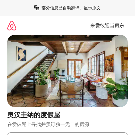
跳
部分信息已自动翻译。
显示原文
至
内
容
来爱彼迎当房东
奥汉圭纳的度假屋
在爱彼迎上寻找并预订独一无二的房源