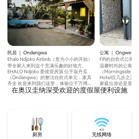
民居 ｜ Ondangwa
公寓 ｜ Ongwediv
Ehalo Ndjoko Airbnb（意为小小的开始）
Fifi的自炊式公寓
带全家人来到这个充满乐趣的好地方。
温馨时尚的公寓，
EHALO Ndjoko 爱彼迎房源 位于翁丹瓜
（Morningside Vi
（Ondangwa）的整洁自炊式单元，家具
Hotel仅几步之
齐全 欢迎来到我们这里，体验位于万博兰
家庭出游还是度假
在奥汉圭纳深受欢迎的度假屋便利设施
市中心的 Ehalo Ndjoko Airbnb 的热情好客
在舒适和便利之间
包括： • 可应要求提供早餐 •咖啡站 •免费
亮、干净、家具齐
无线网络 • Dstv - 全套频道 •空调 • 可应要
适，配备干净的床
求提供晚餐 •迷你冰箱 •洗衣设施 单人间每
间。 房源设有设
人每晚 750.00 新台币 双人房每晚 950.00
的烹饪需求，并提
新西兰元 家庭房每晚$1,650.00
备必需品。宁静！
厨房
无线网络