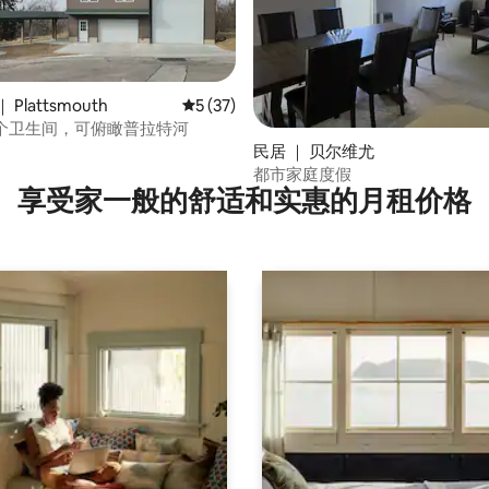
Plattsmouth
平均评分 5 分（满分 5 分），共 37 条评价
5 (37)
 5 分），共 50 条评价
2个卫生间，可俯瞰普拉特河
民居 ｜ 贝尔维尤
都市家庭度假
享受家一般的舒适和实惠的月租价格