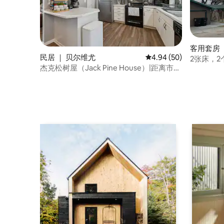
客用套房 ｜ 
民居 ｜ 贝尔维尤
平均评分 4.94 分（满分
4.94 (50)
2张床，
杰克松树屋（Jack Pine House）|距离市中
心10分钟车程