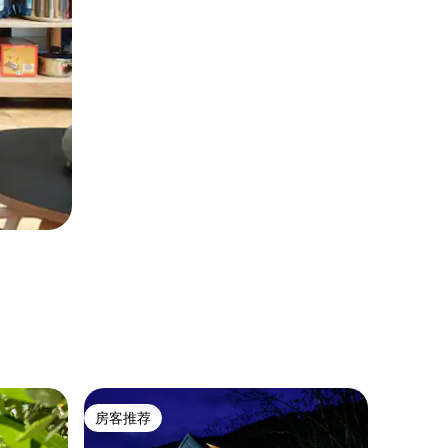
民居 ｜ Vá
房客推荐
超赞房
房客推荐
超赞房
溪畔乡村