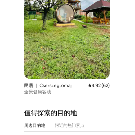
民居 ｜ Cserszegtomaj
平均评分 4.92 分（满分
4.92 (62)
全景健康客栈
值得探索的目的地
周边目的地
附近的热门景点