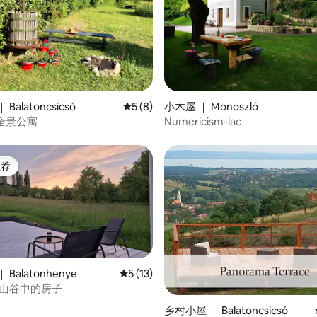
 5 分），共 80 条评价
Balatoncsicsó
平均评分 5 分（满分 5 分），共 8 条评价
5 (8)
小木屋 ｜ Monoszló
ka全景公寓
Numericism-lac
推荐
客推荐」
Balatonhenye
平均评分 5 分（满分 5 分），共 13 条评价
5 (13)
卡莉 蝴蝶 山谷中的房子
乡村小屋 ｜ Balatoncsicsó