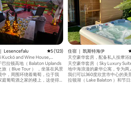
Lesencefalu
平均评分 5 分（满分 5 分），共 123 条评价
5 (123)
住宿 ｜ 凯斯特海伊
i Kuckó and Wine House,
天空豪华套房，配备私人按摩浴
plands
巴拉顿高地（ Balaton Uplands
天空豪华套房（ Sky Luxury Sui
（ Blue Tour ） ，坐落在风景
地中海浪漫的豪华公寓，专为两
境中，周围环绕着葡萄，位于我
我们可以360度欣赏市中心的美
家庭葡萄酒之家的楼上，这使得
拉顿湖（ Lake Balaton ）和
然」的葡萄酒来自自己的种植的
Festetics Castle ）。 公寓
冰箱中更清晰）。 附近有很多景
缸或桑拿房。 我们的客房服务为
和徒步旅行场所。 由于冰箱配备
鸡尾酒、水管和其他冷藏箱。 不
调和电加热器，您可以在冬季欣
可应要求申请。 我们在Keszthe
全景或该地区的许多景点。 我们
电动滑板车。
回复！
 5 分），共 83 条评价