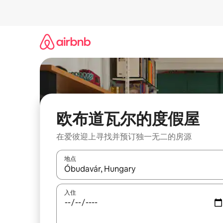
跳
至
内
容
欧布道瓦尔的度假屋
在爱彼迎上寻找并预订独一无二的房源
地点
如有搜索结果，请使用上下方向键查看，或通过点
入住