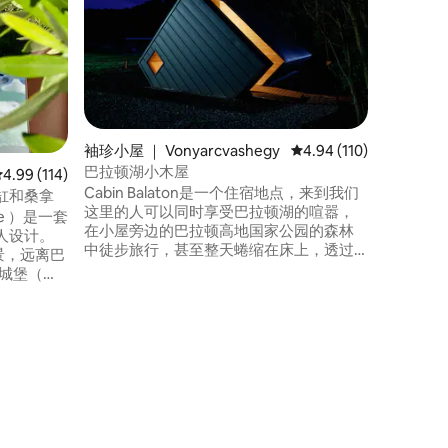
这栋独特
（Vász
情的村庄
业的高档
小型泳池
近的海滩仅10
村别墅本
入住其他
袖珍小屋 ｜ Vonyarcvashegy
平均评分 4.94 分（满分 
4.94 (110)
方，供每
巴拉顿湖小木屋
平均评分 4.99 分（满分 5 分），共 114 条评价
4.99 (114)
Cabin Balaton是一个住宿地点，来到我们
缸和桑拿
这里的人可以同时享受巴拉顿湖的喧嚣，
te ）是一套
在小屋旁边的巴拉顿高地国家公园的森林
人设计。
中徒步旅行，甚至整天蜷缩在床上，透过
景，远离巴
一整面玻璃欣赏景观，实际上就是森林本
节日城堡（
身。 所有这些都位于一栋干净、自然、木
设有私人热水浴
质、现代、斯堪的纳维亚风格的小木屋
房客提供
中，距离巴拉顿湖（Lake Balaton）仅几分
含早餐，
钟路程。
ly提供两辆