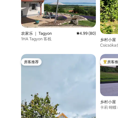
农家乐 ｜ Tagyon
平均评分 4.99 分（满分
4.99 (80)
1HA Tagyon 客栈
乡村小屋 ｜ 
Csicsó
房客推荐
房客
房客推荐
热门「房
乡村小屋 ｜ 