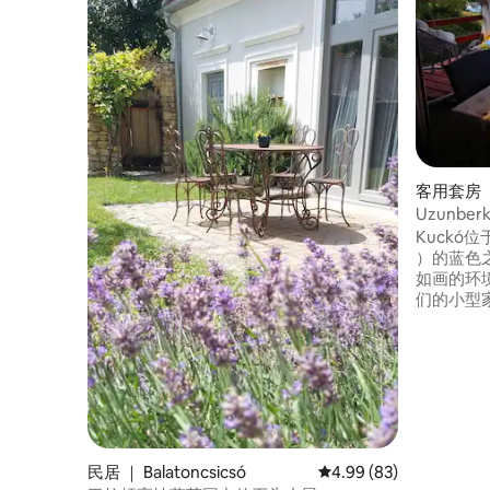
客用套房 ｜ 
Uzunberk
Balaton U
Kuckó位于
）的蓝色之旅
如画的环
们的小型
其「大自
葡萄酒（
点、海滩
了加热空
赏壮丽的
期待您的
民居 ｜ Balatoncsicsó
平均评分 4.99 分（满分
4.99 (83)