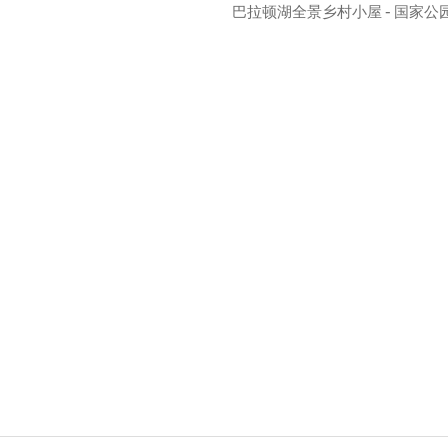
巴拉顿湖全景乡村小屋 - 国家公
 5 分），共 62 条评价