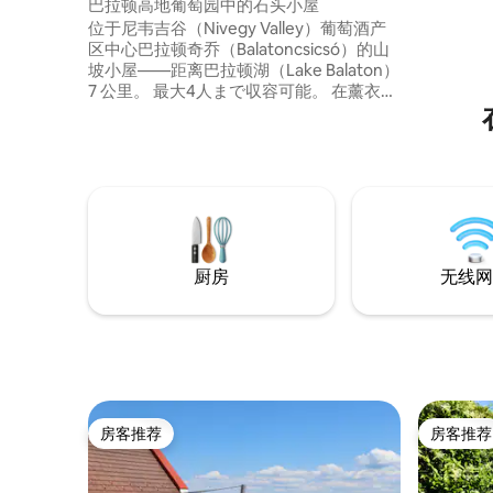
巴拉顿高地葡萄园中的石头小屋
位于尼韦吉谷（Nivegy Valley）葡萄酒产
区中心巴拉顿奇乔（Balatoncsicsó）的山
坡小屋——距离巴拉顿湖（Lake Balaton）
7 公里。 最大4人まで収容可能。 在薰衣草
露台上度过节奏缓慢的早晨，骑自行车穿
越葡萄园，在黄昏时品尝当地葡萄酒。 两
间卧室、全功能厨房、浴缸、地暖、空
调、高速无线网络。 欢迎家庭入住——可
提供婴儿床和高脚椅。 太阳能供电，可生
物降解的清洁剂，堆肥。 可应要求提供当
地早餐篮。提供自行车出租。 巴拉顿湖畔 7
公里 • 提哈尼 20 公里 • 维斯普雷姆 30 公里
厨房
无线网
房客推荐
房客推荐
房客推荐
房客推荐