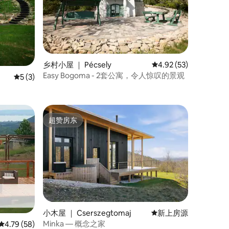
乡村小屋 ｜ Pécsely
平均评分 4.92 分（满分
4.92 (53)
Easy Bogoma - 2套公寓，令人惊叹的景观
平均评分 5 分（满分 5 分），共 3 条评价
5 (3)
超赞房东
超赞房东
小木屋 ｜ Cserszegtomaj
新房源
新上房源
Minka — 概念之家
平均评分 4.79 分（满分 5 分），共 58 条评价
4.79 (58)