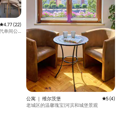
平均评分 4.77 分（满分 5 分），共 22 条评价
4.77 (22)
的现代单间公
公寓 ｜ 维尔茨堡
平均评分 5 分（满
5 (4)
老城区的温馨瑰宝|河滨和城堡景观