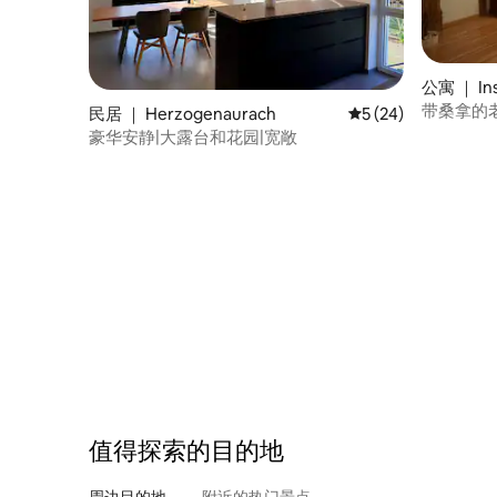
公寓 ｜ Ins
带桑拿的
民居 ｜ Herzogenaurach
平均评分 5 分（满分 
5 (24)
豪华安静|大露台和花园|宽敞
值得探索的目的地
周边目的地
附近的热门景点