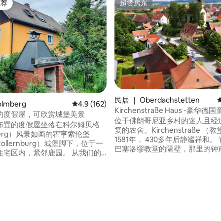
推荐
超赞房东
客推荐」
超赞房东
民居 ｜ Oberdachstetten
lmberg
平均评分 4.9 分（满分 5 分），共 162 条评价
4.9 (162)
Kirchenstraße Haus -豪华
的度假屋，可欣赏城堡美景
位于佛朗哥尼亚乡村的迷人且经
布置的度假屋坐落在科尔姆贝格
复的农舍。Kirchenstraße 
berg）风景如画的霍亨索伦堡
1581年， 430多年后静谧祥和。 它坐在圣
zollernburg）城堡脚下，位于一
巴塞洛缪教堂的隔壁，那里的钟声
住宅区内，紧邻鹿园。 从我们的
时内和谐地响起。 Oberdachste
即可到达科尔姆贝格城堡
个1600年的村庄，有一个火车
erg Castle）和高尔夫球场。 这
申堡和纽伦堡（ Rothenburg ob 
方米（1,022 平方英尺）的房屋一
5 分），共 128 条评价
Tauber ）。 此房源设有5间卧室
适的客厅、餐厅和配备洗碗机的
9名成人/4名儿童入住，并提供
还设有 1 间卫生间、1 间独立厕
施，供您在德国休息。
间双人卧室。 还提供免费无线网
 5 分钟即可抵达充电站。