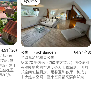
房客推荐
房客
房客推荐
热门「
度假屋E
美丽、新
方米的花
中。 房源
a.d. di
园。 Ais
米起居空
间带用餐
厨房。 
欢迎您季
平均评分 4.91 分（满分 5 分），共 126 条评价
4.91 (126)
公寓 ｜ Flachslanden
平均评分 4.94 分（满分
4.94 (48)
德国童话之家
光线充足的精美公寓
过精心修
这套 70 平方米（750 平方英尺）的公寓拥
（教堂街）建于
有清晰的房间布局，令人印象深刻。 开放
式空间包括厨房、用餐区和客厅，构成了
在1/4小
中央起居空间，整个空间都充满自然光
tten是一
线。 窗户宽敞，可实现有效的对流通风，
站，靠近罗
确保室内气候始终保持舒适。 独立卧室和
der
带窗户的卫生间。 房源位于罗滕堡
，可供13-
（Rothenburg ob der Tauber）和纽伦堡
终极便利设
（Nuremberg）之间，环境安静，前往周
边城镇很方便。 房子旁边有停车位