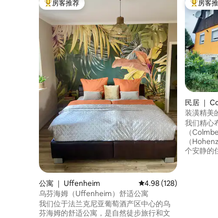
房客推荐
房客
热门「房客推荐」
热门「房
民居 ｜ Co
装潢精美
我们精心
（Colm
（Hohen
个安静的
房源步行
（Colmb
套 95 平
公寓 ｜ Uffenheim
平均评分 4.98 分（满分 
4.98 (128)
楼设有舒
乌芬海姆（Uffenheim）舒适公寓
厨房，此外
我们位于法兰克尼亚葡萄酒产区中心的乌
所和 2 
芬海姆的舒适公寓，是自然徒步旅行和文
络。 步行