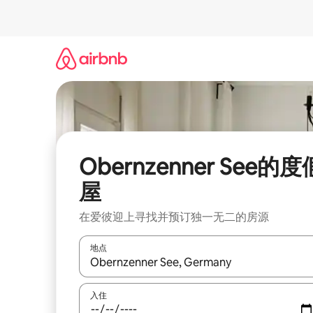
跳
至
内
容
Obernzenner See的度
屋
在爱彼迎上寻找并预订独一无二的房源
地点
如有搜索结果，请使用上下方向键查看，或通过点
入住