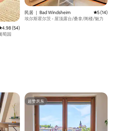
民居 ｜ Bad Windsheim
平均评分 5 分（满分
5 (14)
埃尔斯霍尔茨 - 屋顶露台/桑拿/阁楼/魅力
平均评分 4.98 分（满分 5 分），共 54 条评价
4.98 (54)
葡萄园
超赞房东
超赞房东