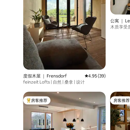
公寓 ｜ Le
木质享受
度假木屋 ｜ Frensdorf
平均评分 4.95 分（满分
4.95 (39)
feinzeit Lofts | 自然 | 桑拿 | 设计
房客推荐
房客推荐
热门「房客推荐」
房客推荐