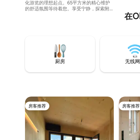
化游览的理想起点。65平方米的精心维护
的舒适氛围等待着您。享受宁静，探索附
在O
近的著名景点，如罗滕堡（Rothenburg
ob der Tauber）和维尔茨堡
（Würzburg）。您可以在弗兰肯温泉浴场
（Franken-Therme）或巴特温茨海姆
（Bad Windsheim）的弗兰肯露天博物馆
（Fränkisches Freilandmuseum）放松身
心。当地餐厅和商店都在附近。
厨房
无线网
房客推荐
房客推荐
房客推荐
房客推荐