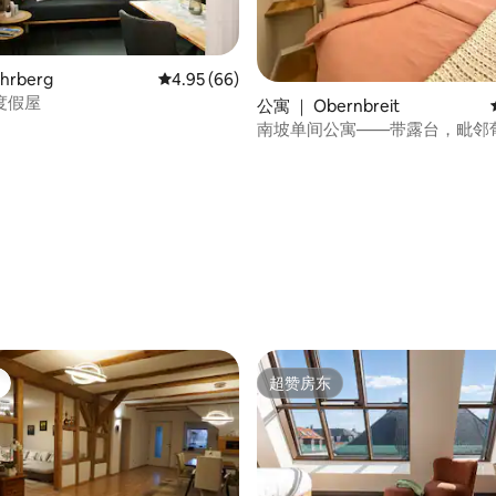
hrberg
平均评分 4.95 分（满分 5 分），共 66 条评价
4.95 (66)
度假屋
公寓 ｜ Obernbreit
南坡单间公寓——带露台，毗邻
 5 分），共 39 条评价
超赞房东
超赞房东