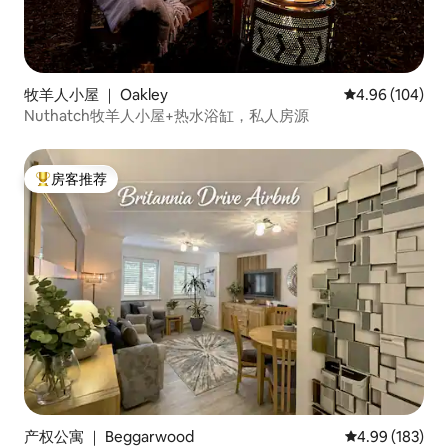
牧羊人小屋 ｜ Oakley
平均评分 4.96
4.96 (104)
Nuthatch牧羊人小屋+热水浴缸，私人房源
房客推荐
热门「房客推荐」
产权公寓 ｜ Beggarwood
平均评分 4.99
4.99 (183)