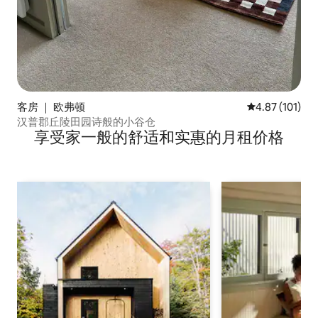
客房 ｜ 欧弗顿
平均评分 4.87
4.87 (101)
汉普郡丘陵田园诗般的小谷仓
享受家一般的舒适和实惠的月租价格