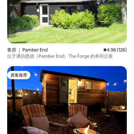
客房 ｜ Pamber End
平均评分 4.96
4.96 (126)
位于潘伯恩德（Pamber End）The Forge 的单间公寓
房客推荐
房客推荐