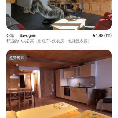
公寓 ｜ Savognin
平均评分 4.98
4.98 (111)
舒适的中央公寓（出租车+洗衣房，包括洗衣房）
超赞房东
超赞房东