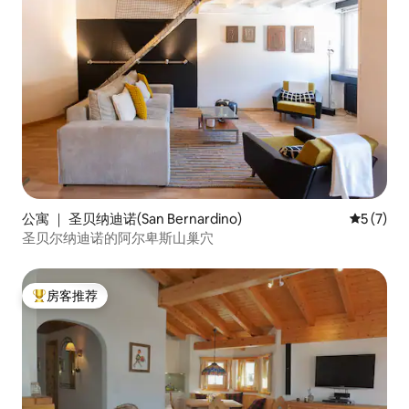
公寓 ｜ 圣贝纳迪诺(San Bernardino)
平均评分 
5 (7)
圣贝尔纳迪诺的阿尔卑斯山巢穴
房客推荐
热门「房客推荐」