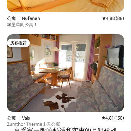
公寓 ｜ Nufenen
平均评分 4.88
4.88 (88)
城堡单间公寓！
房客推荐
房客推荐
公寓 ｜ Vals
平均评分 4.81
4.81 (150)
Zumthor Therme山景公寓
享受家一般的舒适和实惠的月租价格