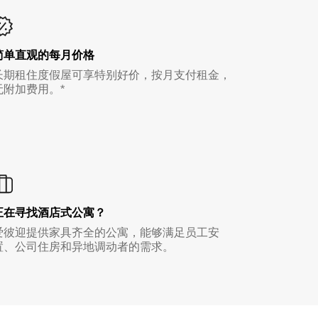
简单直观的每月价格
长期租住度假屋可享特别好价，按月支付租金，
无附加费用。*
正在寻找酒店式公寓？
爱彼迎提供家具齐全的公寓，能够满足员工安
置、公司住房和异地调动者的需求。