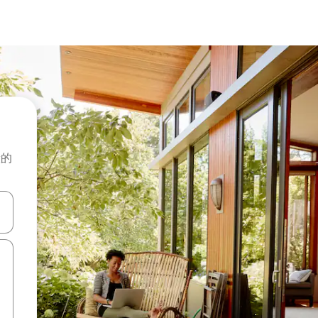
般的
击或滑动手势浏览。