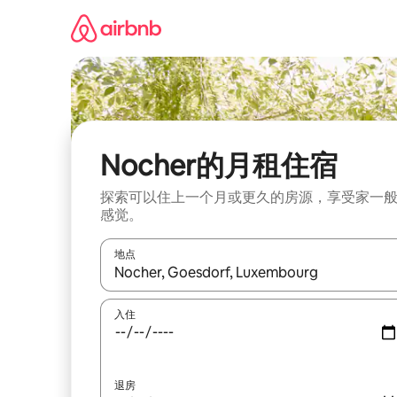
跳
至
内
容
Nocher的月租住宿
探索可以住上一个月或更久的房源，享受家一
感觉。
地点
如有搜索结果，请使用上下方向键查看，或通过点
入住
退房