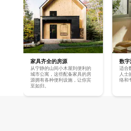
家具齐全的房源
数字
从宁静的山间小木屋到便利的
适合
城市公寓，这些配备家具的房
人士
源拥有各种便利设施，让你宾
络和
至如归。