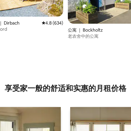
Dirbach
平均评分 4.8 分（满分 5 分），共 634 条评价
4.8 (634)
Nord
公寓 ｜ Bockholtz
老农舍中的公寓
 5 分），共 78 条评价
享受家一般的舒适和实惠的月租价格