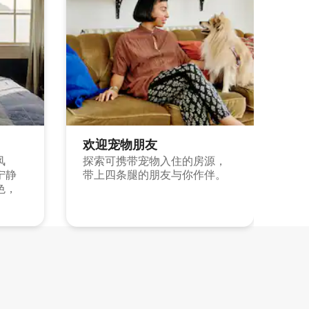
欢迎宠物朋友
风
探索可携带宠物入住的房源，
宁静
带上四条腿的朋友与你作伴。
色，