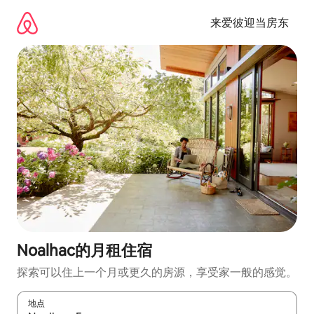
跳
至
来爱彼迎当房东
内
容
Noalhac的月租住宿
探索可以住上一个月或更久的房源，享受家一般的感觉。
地点