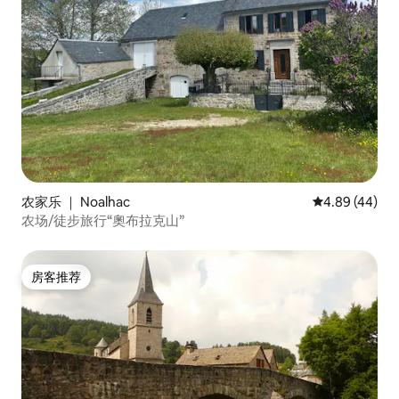
农家乐 ｜ Noalhac
平均评分 4.89
4.89 (44)
农场/徒步旅行“奧布拉克山”
房客推荐
房客推荐