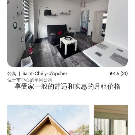
公寓 ｜ Saint-Chély-d'Apcher
平均评分 4.
4.9 (21)
位于市中心的单间公寓
享受家一般的舒适和实惠的月租价格