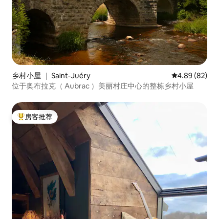
乡村小屋 ｜ Saint-Juéry
平均评分 4.89
4.89 (82)
位于奥布拉克（ Aubrac ）美丽村庄中心的整栋乡村小屋
房客推荐
热门「房客推荐」