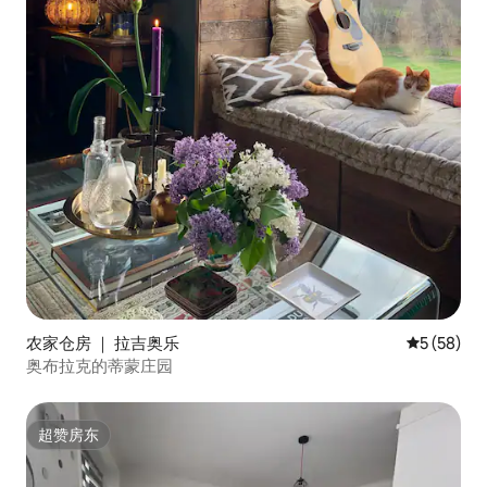
农家仓房 ｜ 拉吉奥乐
平均评分 5
5 (58)
奥布拉克的蒂蒙庄园
超赞房东
超赞房东