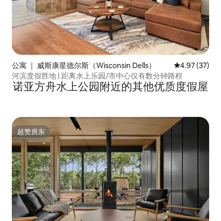
公寓 ｜ 威斯康星德尔斯（Wisconsin Dells）
平均评分 4.9
4.97 (37)
河滨度假胜地 | 距离水上乐园/市中心仅有数分钟路程
诺亚方舟水上公园附近的其他优质度假屋
超赞房东
超赞房东