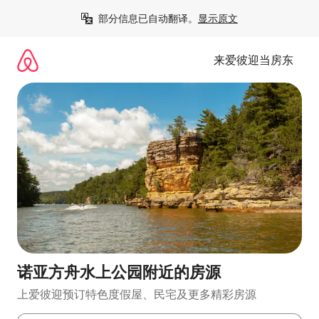
跳
部分信息已自动翻译。
显示原文
至
内
容
来爱彼迎当房东
诺亚方舟水上公园附近的房源
上爱彼迎预订特色度假屋、民宅及更多精彩房源