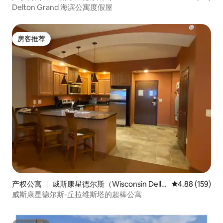
s）
Delton Grand 海滨公寓度假屋
房客推荐
房客推荐
产权公寓 ｜ 威斯康星德尔斯（Wisconsin Dell
平均评分 4.88
4.88 (159)
s）
威斯康星德尔斯-丘拉维斯塔的超棒公寓