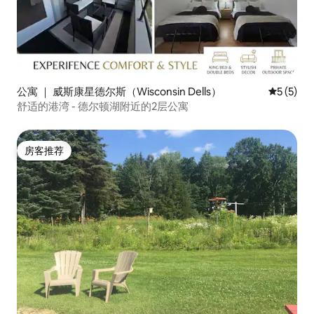
公寓 ｜ 威斯康星德尔斯（Wisconsin Dells）
平均评分 
5 (5)
舒适的港湾 - 德尔顿湖附近的2层公寓
房客推荐
房客推荐