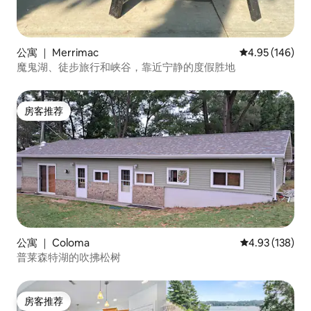
公寓 ｜ Merrimac
平均评分 4.95
4.95 (146)
魔鬼湖、徒步旅行和峡谷，靠近宁静的度假胜地
房客推荐
房客推荐
公寓 ｜ Coloma
平均评分 4.93
4.93 (138)
普莱森特湖的吹拂松树
房客推荐
房客推荐