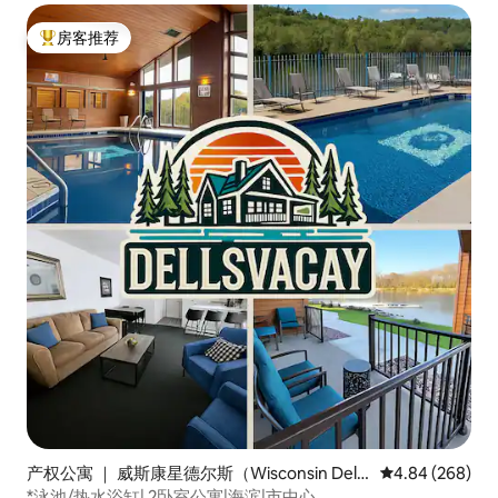
房客推荐
热门「房客推荐」
产权公寓 ｜ 威斯康星德尔斯（Wisconsin Dell
平均评分 4.84
4.84 (268)
s）
*泳池/热水浴缸| 2卧室公寓|海滨|市中心