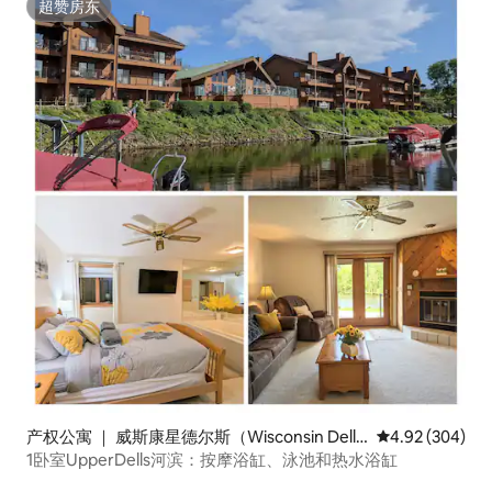
超赞房东
超赞房东
产权公寓 ｜ 威斯康星德尔斯（Wisconsin Dell
平均评分 4.92
4.92 (304)
s）
1卧室UpperDells河滨：按摩浴缸、泳池和热水浴缸