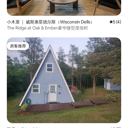
小木屋 ｜ 威斯康星德尔斯（Wisconsin Dells）
平均评分 
5 (4)
The Ridge at Oak & Ember豪华微型度假村
房客推荐
房客推荐