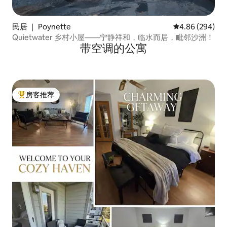
民居 ｜ Poynette
平均评分 4.86
4.86 (294)
Quietwater 乡村小屋——宁静祥和，临水而居，毗邻沙洲！
带空调的公寓
房客推荐
热门「房客推荐」