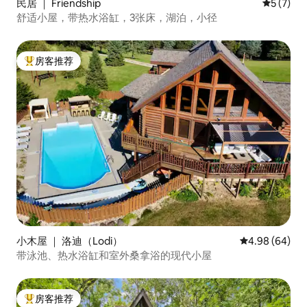
民居 ｜ Friendship
平均评分 
5 (7)
舒适小屋，带热水浴缸，3张床，湖泊，小径
房客推荐
热门「房客推荐」
小木屋 ｜ 洛迪（Lodi）
平均评分 4.98
4.98 (64)
带泳池、热水浴缸和室外桑拿浴的现代小屋
房客推荐
热门「房客推荐」