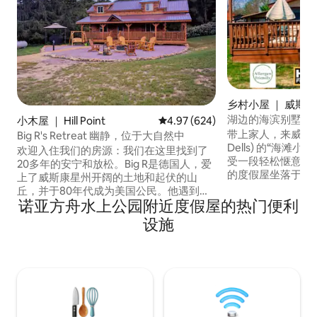
乡村小屋 ｜ 威斯
（Wisconsin Dell
湖边的海滨别墅！
小木屋 ｜ Hill Point
平均评分 4.97 分（满分 5 分），共
4.97 (624)
带上家人，来威斯康星戴
Big R's Retreat 幽静，位于大自然中
Dells) 的“海滩小屋”(
欢迎入住我们的房源：我们在这里找到了
受一段轻松惬意的
20多年的安宁和放松。Big R是德国人，爱
的度假屋坐落于德尔顿湖 
上了威斯康星州开阔的土地和起伏的山
畔，距离诺亚方舟水上乐
丘，并于80年代成为美国公民。他遇到了
Waterpark) 和奥林
诺亚方舟水上公园附近度假屋的热门便利
芝加哥的城市女孩Curly，她把一点城市带
等戴尔斯热门景点仅
到了他的乡村生活中。他们喜欢饲养水
设施
2.5 英里，完美
牛，在门廊上度过温暖的一天，享受新鲜
美景！房屋拥有 6,
的空气和美丽的景色（没有蚊子！）。 现
间，并可直达海滩。 请点击“了解更
在，他们想与您分享他们田园诗般的宁静
情”查看更多信息。
家园。沿着一条死胡同开车，停在一间充
满高科技和舒适设施的乡村小屋旁。我们
为每个人提供燃气壁炉、电视（配备碟
子、Cinemax、HBO和蓝牙音响系统）、