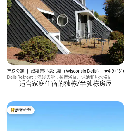
产权公寓 ｜ 威斯康星德尔斯（Wisconsin Dells）
平均评分 4.9
4.9 (131)
Dells Retreat：浪漫天堂，按摩浴缸、泳池和热水浴缸
适合家庭住宿的独栋/半独栋房屋
房客推荐
热门「房客推荐」