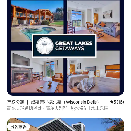
产权公寓 ｜ 威斯康星德尔斯（Wisconsin Dells）
平均评分 5
5 (16)
高尔夫球道隐匿处 - 高尔夫别墅 | 热水浴缸 | 水上乐园
房客推荐
房客推荐