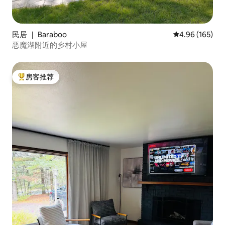
民居 ｜ Baraboo
平均评分 4.96
4.96 (165)
恶魔湖附近的乡村小屋
房客推荐
热门「房客推荐」