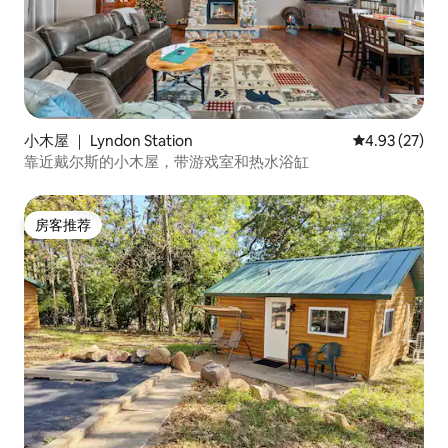
小木屋 ｜ Lyndon Station
平均评分 4.9
4.93 (27)
靠近戴尔斯的小木屋，带游戏室和热水浴缸
房客推荐
房客推荐