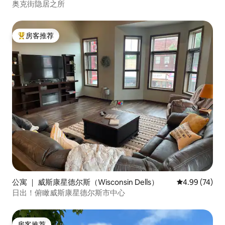
奥克街隐居之所
房客推荐
热门「房客推荐」
公寓 ｜ 威斯康星德尔斯（Wisconsin Dells）
平均评分 4.99
4.99 (74)
日出！俯瞰威斯康星德尔斯市中心
房客推荐