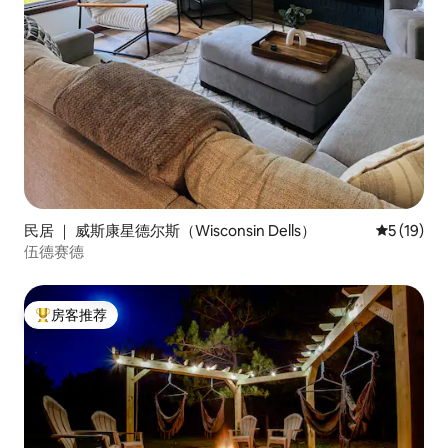
民居 ｜ 威斯康星德尔斯（Wisconsin Dells）
平均评分 5
5 (19)
伍德赛德
房客推荐
热门「房客推荐」