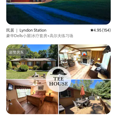
民居 ｜ Lyndon Station
平均评分 4.95
4.95 (154)
豪华Dells小屋|水疗套房+高尔夫练习场
超赞房东
超赞房东