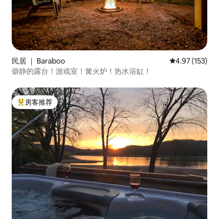
民居 ｜ Baraboo
平均评分 4.97
4.97 (153)
僻静的露台！游戏室！篝火炉！热水浴缸！
房客推荐
热门「房客推荐」