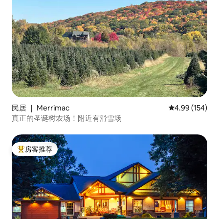
民居 ｜ Merrimac
平均评分 4.99
4.99 (154)
真正的圣诞树农场！附近有滑雪场
房客推荐
热门「房客推荐」