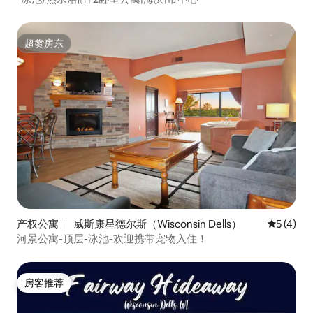
超赞房东
超赞房东
产权公寓 ｜ 威斯康星德尔斯（Wisconsin Dells）
平均评分 
5 (4)
河景公寓-顶层-泳池-欢迎携带宠物入住！
房客推荐
房客推荐