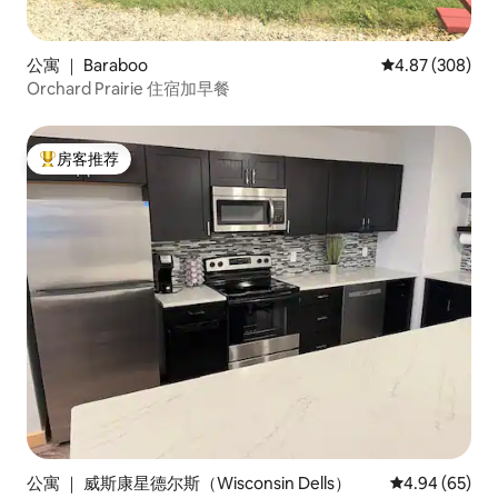
公寓 ｜ Baraboo
平均评分 4.87
4.87 (308)
Orchard Prairie 住宿加早餐
房客推荐
热门「房客推荐」
公寓 ｜ 威斯康星德尔斯（Wisconsin Dells）
平均评分 4.94
4.94 (65)