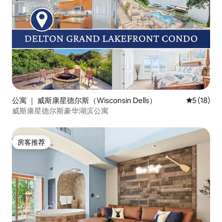
公寓 ｜ 威斯康星德尔斯（Wisconsin Dells）
平均评分 5
5 (18)
威斯康星德尔斯豪华湖滨公寓
房客推荐
房客推荐