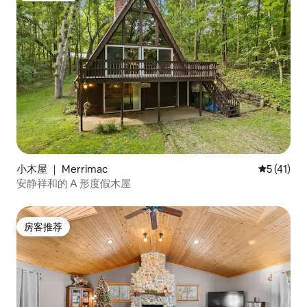
小木屋 ｜ Merrimac
平均评分 5
5 (41)
安静祥和的 A 形度假木屋
房客推荐
房客推荐