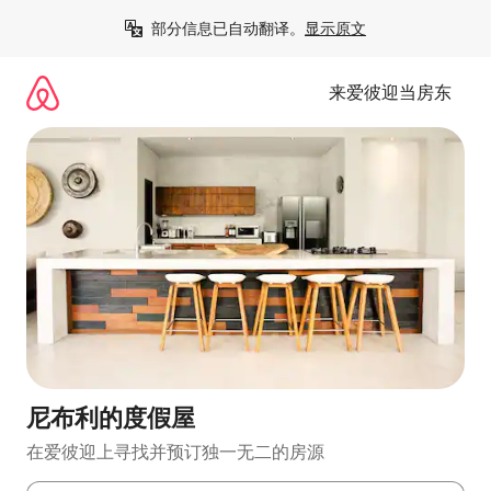
跳
部分信息已自动翻译。
显示原文
至
内
容
来爱彼迎当房东
尼布利的度假屋
在爱彼迎上寻找并预订独一无二的房源