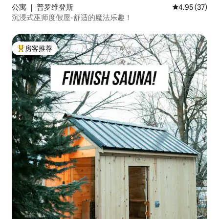
公寓 ｜ 普罗维登斯
平均评分 4.9
4.95 (37)
沉浸式巫师度假屋-舒适的魔法乐趣！
房客推荐
热门「房客推荐」