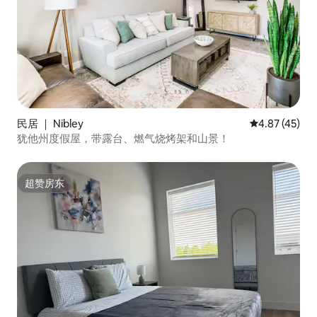
民居 ｜ Nibley
平均评分 4.8
4.87 (45)
犹他州度假屋，带露台、燃气烧烤架和山景！
超赞房东
超赞房东