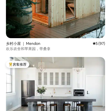
乡村小屋 ｜ Mendon
平均评分 5
5 (97)
欢乐农舍和苹果园，带桑拿
房客推荐
热门「房客推荐」