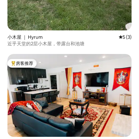
小木屋 ｜ Hyrum
平均评分 
5 (3)
近乎天堂的2层小木屋，带露台和池塘
房客推荐
热门「房客推荐」