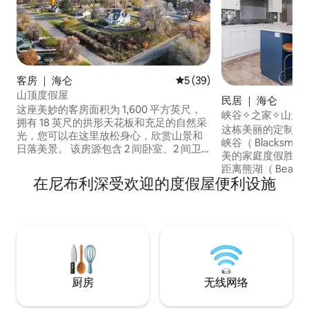
客房 ｜ 海仑
平均评分 5 分（满分 5 分），
5 (39)
山顶度假屋
民居 ｜ 海仑
这座美妙的客房面积为 1,600 平方英尺，
峡谷✧之家✧山景
拥有 18 英尺的拱形天花板和充足的自然采
这栋美丽的定制4
光，您可以在这里放松身心，欣赏山景和
峡谷（ Blacksmith
日落美景。 该房源包含 2 间卧室、2 间卫
美的家庭度假胜地
生间、私人露台、储备齐全的厨房、洗衣
距离熊湖（ Bear 
机/烘干机和一架钢琴。 在室外，欢迎您使
在尼布利深受欢迎的度假屋便利设施
后，我们每人每晚收
用秋千、野餐桌、游戏城堡、烧烤架和篮
可以睡12人。 我们有舒适的沙发和3张标准
球框。 距离海侖姆水库（Hyrum
双人充气床垫。 所
Reservoir）和黑匠叉峡谷（Blacksmith
间均位于二楼，主
Fork Canyon）仅几分钟车程。 包括一张
我们有一条3辆车宽
充气床垫、一张 Pack 'n Play 多功能婴儿游
房源位于家庭小区
戏床以及为额外房客准备的床上用品。
厨房
无线网络