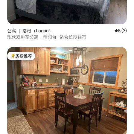
公寓 ｜ 洛根（Logan）
平均评分 
5 (3)
现代双卧室公寓，带阳台 | 适合长期住宿
房客推荐
热门「房客推荐」