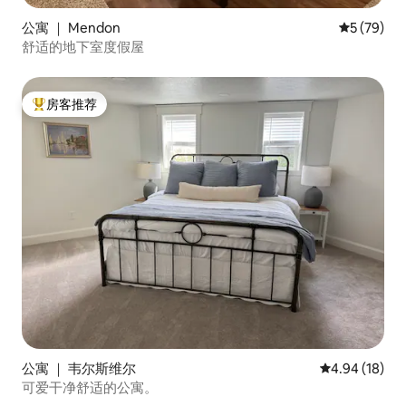
公寓 ｜ Mendon
平均评分 5
5 (79)
舒适的地下室度假屋
房客推荐
热门「房客推荐」
公寓 ｜ 韦尔斯维尔
平均评分 4.9
4.94 (18)
可爱干净舒适的公寓。