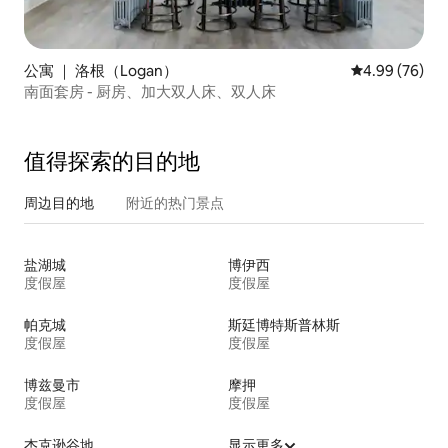
公寓 ｜ 洛根（Logan）
平均评分 4.99
4.99 (76)
南面套房 - 厨房、加大双人床、双人床
值得探索的目的地
周边目的地
附近的热门景点
盐湖城
博伊西
度假屋
度假屋
帕克城
斯廷博特斯普林斯
度假屋
度假屋
博兹曼市
摩押
度假屋
度假屋
杰克逊谷地
显示更多