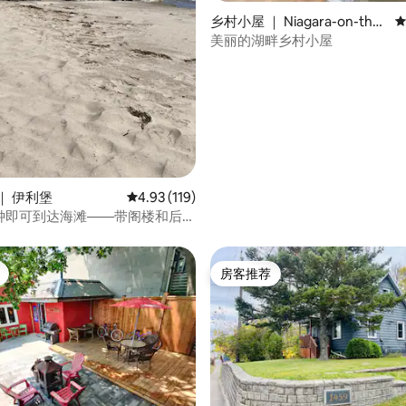
 5 分），共 12 条评价
乡村小屋 ｜ Niagara-on-the-
平
Lake
美丽的湖畔乡村小屋
｜ 伊利堡
平均评分 4.93 分（满分 5 分），共 119 条评价
4.93 (119)
分钟即可到达海滩——带阁楼和后院
房客推荐
房客推荐