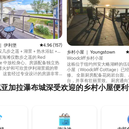
｜ 伊利堡
平均评分 4.96 分（满分 5 分），共 157 条评价
4.96 (157)
几步之遥 + 湖景 + 热水浴缸 +
5 分），共 439 条评价
乡村小屋 ｜ Youngstown
平
海滩仅数步之遥的 Red
Woodcliff乡村小屋
ouse 中放松身心。房源配备独立热
这栋位于纽约州安大略湖畔的伍
篝火炉和可欣赏伊利湖景观的带
小屋（Woodcliff Cottage）
源非常
修。 全新厨房配备花岗岩台面、
团体和度假者入住，提供 3 间配
台，并享有壮丽景致。 厨房通向
间的卧室，带来极致舒适和私密
尼亚加拉瀑布城深受欢迎的乡村小屋便利
厅，客厅配备燃气壁炉，还有更
可俯瞰新露台和安大略湖的景色。
、水晶海滩（Crystal Beach）和美
安大略湖的楼梯，在火坑享用日落
几分钟车程，但坐落于一个安
间卧室， 2个卫生间，配备步入
 一尘不染、精心打理
带全功能浴缸的淋浴间。 我们还
的 Shell Cottage。 距离瀑布
程。