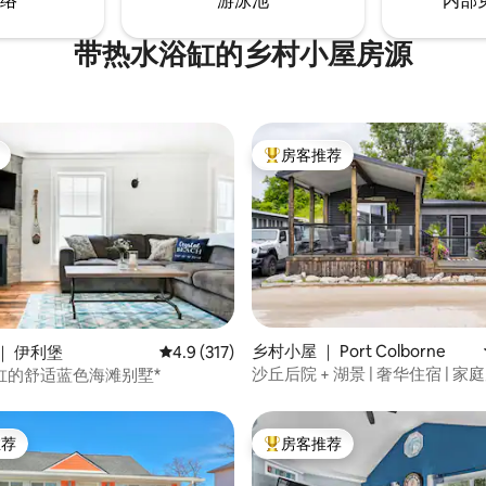
络
游泳池
内部
带热水浴缸的乡村小屋房源
房客推荐
热门「房客推荐」
5 分），共 220 条评价
乡村小屋 ｜ Port Colborne
｜ 伊利堡
平均评分 4.9 分（满分 5 分），共 317 条评价
4.9 (317)
沙丘后院 + 湖景 | 奢华住宿 | 家
缸的舒适蓝色海滩别墅*
推荐
房客推荐
客推荐」
热门「房客推荐」