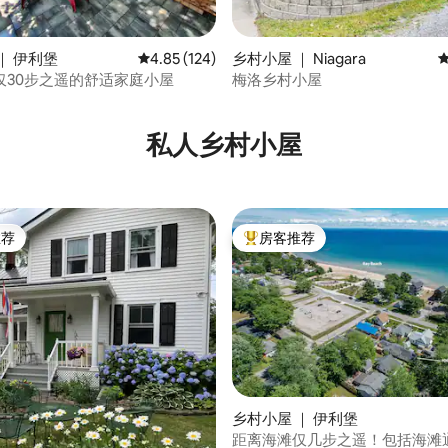
5 分），共 133 条评价
｜ 伊利堡
平均评分 4.85 分（满分 5 分），共 124 条评价
4.85 (124)
乡村小屋 ｜ Niagara
仅30步之遥的舒适家庭小屋
梅洛乡村小屋
私人乡村小屋
推荐
房客推荐
客推荐」
热门「房客推荐」
乡村小屋 ｜ 伊利堡
距离海滩仅几步之遥！包括海滩
5 分），共 54 条评价