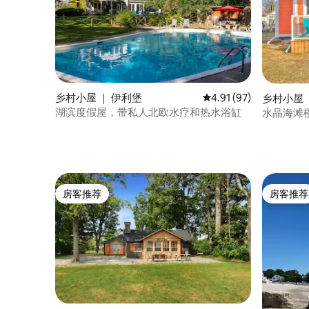
乡村小屋 ｜ 伊利堡
平均评分 4.91 分（满分
4.91 (97)
乡村小屋 
湖滨度假屋，带私人北欧水疗和热水浴缸
水晶海滩
缸
房客推荐
房客推荐
房客推荐
房客推荐