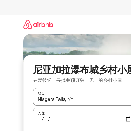
跳
至
内
容
尼亚加拉瀑布城乡村小
在爱彼迎上寻找并预订独一无二的乡村小屋
地点
如有搜索结果，请使用上下方向键查看，或通过点
入住