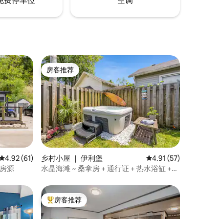
免费停车位
空调
房客推荐
房客推荐
平均评分 4.92 分（满分 5 分），共 61 条评价
4.92 (61)
乡村小屋 ｜ 伊利堡
平均评分 4.91 分（满分
4.91 (57)
庭房源
水晶海滩 ~ 桑拿房 + 通行证 + 热水浴缸 +
篝火炉
房客推荐
热门「房客推荐」