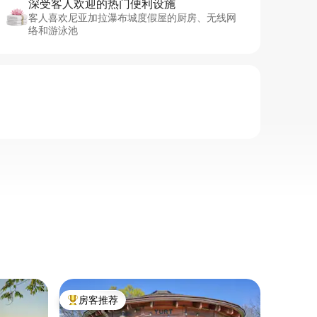
深受客人欢迎的热门便利设施
客人喜欢尼亚加拉瀑布城度假屋的厨房、无线网
络和游泳池
乡村小屋
房客推荐
房客
热门「房客推荐」
热门「
配备现代