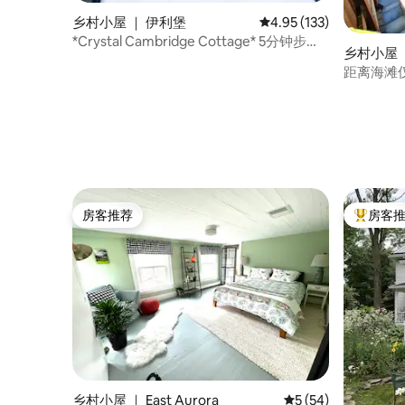
乡村小屋 ｜ 伊利堡
平均评分 4.95 分（满分 
4.95 (133)
*Crystal Cambridge Cottage* 5分钟步行
乡村小屋 
至海滩！
距离海滩
房客推荐
房客
房客推荐
热门「房
乡村小屋 ｜ East Aurora
平均评分 5 分（满分 
5 (54)