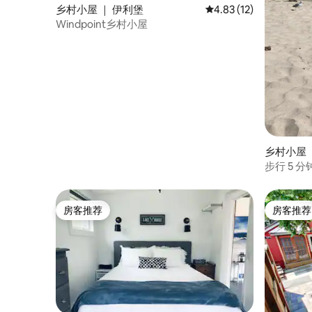
乡村小屋 ｜ 伊利堡
平均评分 4.83 分（满分
4.83 (12)
Windpoint乡村小屋
乡村小屋 
步行 5 
休憩区
房客推荐
房客推荐
房客推荐
房客推荐