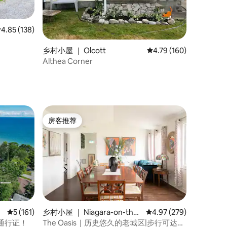
平均评分 4.85 分（满分 5 分），共 138 条评价
4.85 (138)
乡村小屋 ｜ Olcott
平均评分 4.79 分（满分 
4.79 (160)
Althea Corner
房客推荐
房客推荐
平均评分 5 分（满分 5 分），共 161 条评价
5 (161)
乡村小屋 ｜ Niagara-on-the-
平均评分 4.97 分（满分 
4.97 (279)
Lake
通行证！
The Oasis｜历史悠久的老城区|步行可达皇