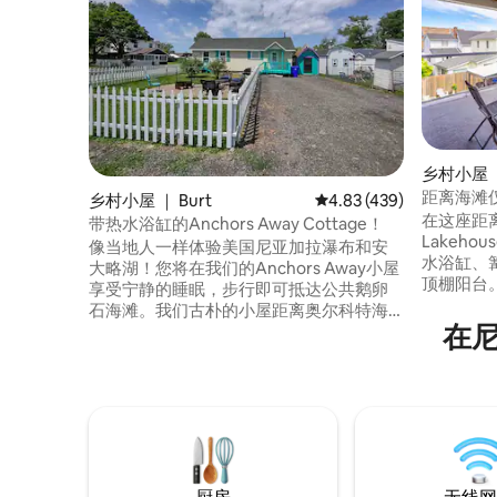
乡村小屋 
距离海滩仅
乡村小屋 ｜ Burt
平均评分 4.83 分（满分 
4.83 (439)
电梯
在这座距离
带热水浴缸的Anchors Away Cottage！
Lakeh
像当地人一样体验美国尼亚加拉瀑布和安
水浴缸、
大略湖！您将在我们的Anchors Away小屋
顶棚阳台。 这套经过专业设计的房
享受宁静的睡眠，步行即可抵达公共鹅卵
适合家庭、
石海滩。我们古朴的小屋距离奥尔科特海
备独立套
在
滩（Olcott Beach）、尼亚加拉葡萄酒小
体验。 距离尼亚加拉瀑布（Niagara
径（Niagara Wine Trail）以及沿着十八英
Falls）
里溪（Eighteenmile Creek）和伯特大坝
国边境仅
（Burt Dam）举世闻名的钓鱼区仅几分钟
静、闲适的街区中。
路程。距离尼亚加拉瀑布约30英里，距离
的房源。
布法罗大都市区约40英里。