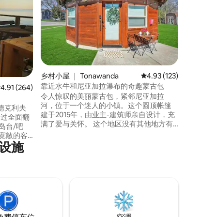
这座18
（ Niaga
几分钟路
全新的现
厨房、配
泡式浴缸
缸。 起
DVD播
乡村小屋 ｜ Tonawanda
平均评分 4.93 分（满分 
4.93 (123)
楼设有一
靠近水牛和尼亚加拉瀑布的奇趣蒙古包
均评分 4.91 分（满分 5 分），共 264 条评价
4.91 (264)
和烘干机
令人惊叹的美丽蒙古包，紧邻尼亚加拉
河，位于一个迷人的小镇。这个圆顶帐篷
德克利夫
建于2015年，由业主-建筑师亲自设计，充
已经过全面翻
满了爱与关怀。 这个地区没有其他地方有
岛台/吧
这样的蒙古包！如果美丽的木质天花板不
宽敞的客
能让您惊叹，那么华丽的细节一定会让您
设施
多窗户，
惊叹。睡在舒适的标准双人床上，配有无
 在通往
香料棉质床单，如有需要，还可以在宽敞
篝火。 2
舒适的沙发上再睡一人。 入住华丽的蒙古
式淋浴间和
包，享受著名的Gateway Harbor季节和运
出租隔壁
河节！
仅20分钟车