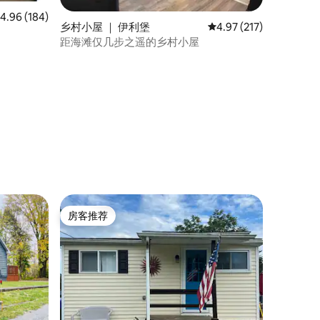
均评分 4.96 分（满分 5 分），共 184 条评价
4.96 (184)
乡村小屋 ｜ 伊利堡
平均评分 4.97 分（满分 
4.97 (217)
距海滩仅几步之遥的乡村小屋
房客推荐
房客推荐