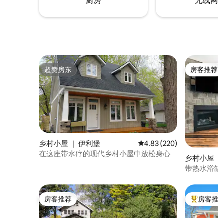
厨房
无线网
超赞房东
房客推荐
超赞房东
房客推荐
乡村小屋 ｜ 伊利堡
平均评分 4.83 分（满分 
4.83 (220)
在这座带水疗的现代乡村小屋中放松身心
乡村小屋 
带热水浴
房客推荐
房客
房客推荐
热门「房