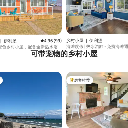
 5 分），共 97 条评价
乡村小屋 ｜ 伊利堡
｜ 伊利堡
平均评分 4.96 分（满分 5 分），共 99 条评价
4.96 (99)
海滩度假 | 热水浴缸 • 免费海滩通
橙色乡村小屋，配备全新热水浴
可带宠物的乡村小屋
住6人
房客推荐
热门「房客推荐」