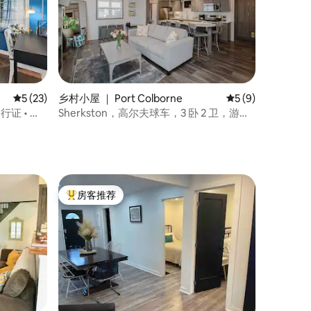
平均评分 5 分（满分 5 分），共 23 条评价
5 (23)
乡村小屋 ｜ Port Colborne
平均评分 5 分（满
5 (9)
行证 • 可
Sherkston，高尔夫球车，3 卧 2 卫，游
戏，篝火炉
房客推荐
热门「房客推荐」