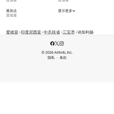
度假屋
度假屋
雅加达
显示更多
度假屋
爱彼迎
印度尼西亚
中爪哇省
三宝垄
讷加利扬
© 2026 Airbnb, Inc.
隐私
条款