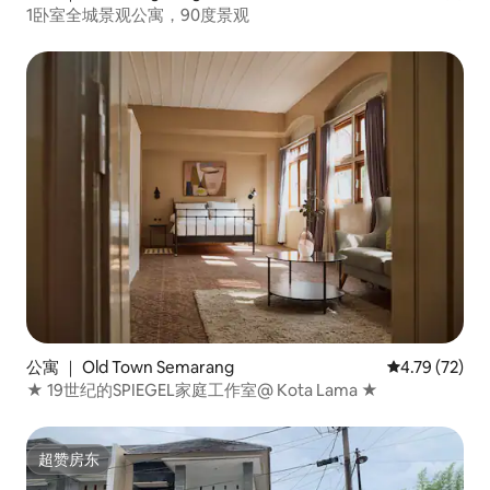
1卧室全城景观公寓，90度景观
公寓 ｜ Old Town Semarang
平均评分 4.7
4.79 (72)
★ 19世纪的SPIEGEL家庭工作室@ Kota Lama ★
超赞房东
超赞房东