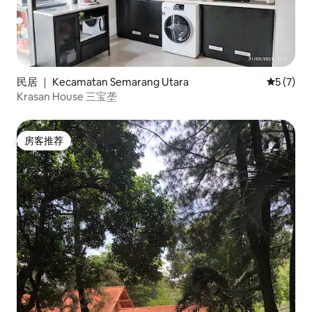
民居 ｜ Kecamatan Semarang Utara
平均评分 
5 (7)
Krasan House 三宝垄
房客推荐
房客推荐