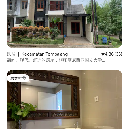
民居 ｜ Kecamatan Tembalang
平均评分 4.86
4.86 (35)
简约、现代、舒适的房屋，距印度尼西亚国立大学
（UNDIP）5 分钟车程
房客推荐
房客推荐