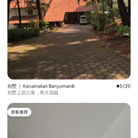
别墅 ｜ Kecamatan Banyumanik
平均评分 5
5 (31)
别墅上层公寓，带大花园
房客推荐
房客推荐