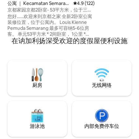
Candi。 非常适合家人或朋友、商务或休
公寓 ｜ Kecamatan Semaran
平均评分 4.9 分（满分 5 分），共
4.9 (122)
闲旅行、长期住宿
g Tengah
京都家园京都2卧室- 53平方米，位于三宝
毕业日）。这处舒
垄市中心
您好……欢迎来到京都之家 全新2卧室公寓
适、便利和乐趣。 俱乐部（可应要求提
装修位置，位于公寓内。 Louis Kienne
供）配备全套健身房
Pemuda Semarang 最多可容纳5-6位房
钟即可抵达当地清
客。 单元53平方米 * 2间卧室， 1公里 *
常适合慢跑。
在讷加利扬深受欢迎的度假屋便利设施
R.Tamu dgn沙发床 *厨房+餐椅桌 * Balkon
Fasilitas - 32英寸LED电视+安卓盒子（
Netflix ） -所有房间均配有空调 -带暖气的
淋浴间 -新毛巾+床上用品 -吹风机 -熨斗
+全功能厨房熨衣板 -带冷冻室的冰箱 -饮
水机+加仑水 -电饭煲 -微波炉、电磁炉
厨房
无线网络
游泳池
内部免费停车位