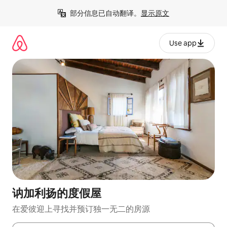
跳
部分信息已自动翻译。
显示原文
至
内
容
Use app
讷加利扬的度假屋
在爱彼迎上寻找并预订独一无二的房源