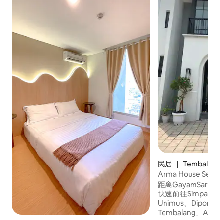
民居 ｜ Tembalan
Arma House Se
租）
距离GayamSar
快速前往Simpang L
Unimus、Diponego
Tembalang、Akade