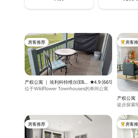
房客推荐
房客
房客推荐
热门「房
产权公寓 ｜ 埃利科特维尔(Ellic
平均评分 4.9 分（满分 
4.9 (661)
ottville)
位于Wildflower Townhouses的单间公寓
产权公寓 ｜
n)
徒步探索明
道，享用
房客推荐
房客
房客推荐
热门「房