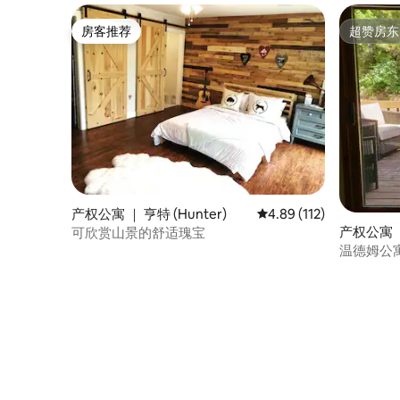
房客推荐
超赞房东
房客推荐
超赞房东
产权公寓 ｜ 亨特 (Hunter)
平均评分 4.89 分（满分 
4.89 (112)
产权公寓 ｜
可欣赏山景的舒适瑰宝
m)
温德姆公