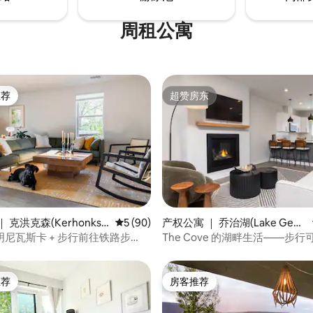
周租公寓
推荐
超赞房东
客推荐」
超赞房东
5 分），共 661 条评价
 克洪克森(Kerhonkso
平均评分 5 分（满分 5 分），共 90 条评价
5 (90)
产权公寓 ｜ 乔治湖(Lake Geor
ge)
尼瓦斯卡 + 步行前往铁路步
The Cove 的湖畔生活——步
美食和饮品
村庄
推荐
房客推荐
客推荐」
房客推荐