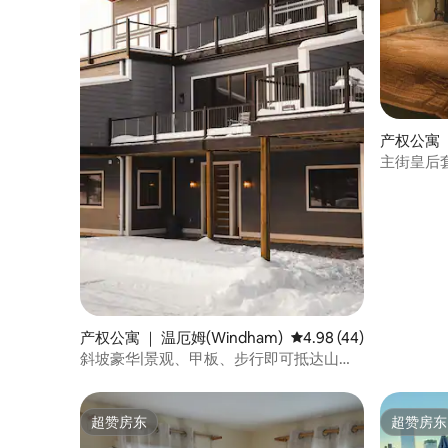
产权公寓 ｜ 
主街皇后
产权公寓 ｜ 温厄姆(Windham)
平均评分 4.98 分（满分
4.98 (44)
斜坡豪华|景观、甲板、步行即可抵达山区
和城镇
超赞房东
超赞房东
超赞房东
超赞房东