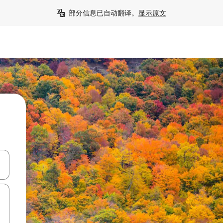
部分信息已自动翻译。
显示原文
击或滑动手势浏览。