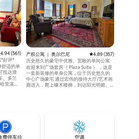
这套宽敞
王高速公路（ 
Highw
非常近，距
一个安静
安全的街
一） ，
物中心。 配备大窗户，配备大量自然光线
+无线网
均评分 4.94 分（满分 5 分），共 561 条评价
4.94 (561)
产权公寓 ｜ 奥尔巴尼
平均评分 4.89 分（满分 
4.89 (357)
常适合您
寓*好评*
历史悠久的豪宅中优雅、宽敞的单间公寓
）干净舒适的单
欢迎来到广场套房（ Plaza Suite ） ，这是
可抵达滑
一套新装修的单身公寓，位于历史悠久的
车、多兰
中心广场豪宅 通过宏伟的接待大厅/艺术画
科哈里溪、
廊进入，爬上橡木楼梯，到达阳光明媚、
商店、餐
宽敞的二楼公寓。 从这里可以看到州立大
舒适
街（ State Street ）和帝国大厦广场（
发、厨房、
Empire State Plaza ）的美 特色包括：设备
生间、无
齐全的全新厨房、舒适的休息区、餐桌/工
配备
作台、翻新的复古卫生间、步入式衣橱和
a。禁止携带宠
新的标准双人床。
子烟。谢谢
免费停车位
空调