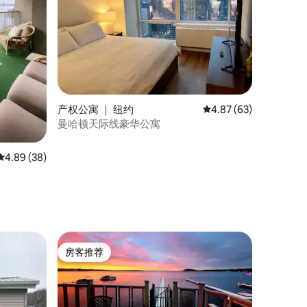
产权公寓 ｜ 纽约
平均评分 4.87 分（满分
4.87 (63)
曼哈顿天际线豪华公寓
平均评分 4.89 分（满分 5 分），共 38 条评价
4.89 (38)
房客推荐
房客推荐