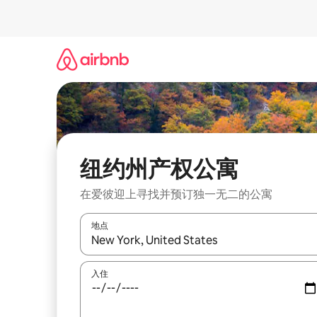
跳
至
内
容
纽约州产权公寓
在爱彼迎上寻找并预订独一无二的公寓
地点
如有搜索结果，请使用上下方向键查看，或通过点
入住