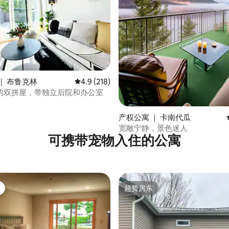
 5 分），共 46 条评价
｜ 布鲁克林
平均评分 4.9 分（满分 5 分），共 218 条评价
4.9 (218)
的双拼屋，带独立后院和办公室
产权公寓 ｜ 卡南代瓜
宽敞宁静，景色迷人
可携带宠物入住的公寓
超赞房东
超赞房东