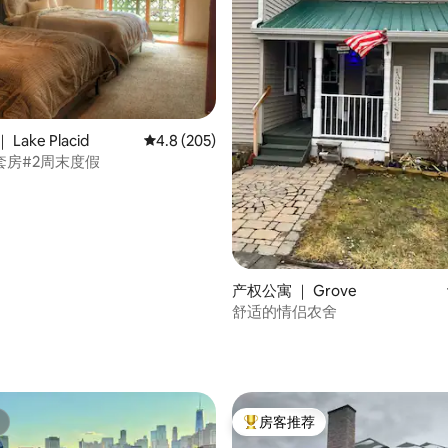
Lake Placid
平均评分 4.8 分（满分 5 分），共 205 条评价
4.8 (205)
套房#2周末度假
产权公寓 ｜ Grove
舒适的情侣农舍
 5 分），共 44 条评价
房客推荐
热门「房客推荐」