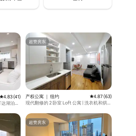
超赞房东
超赞房东
产权公寓 ｜ 纽约
平均评分 4.87 分（满分
4.87 (63)
平均评分 4.83 分（满分 5 分），共 41 条评价
4.83 (41)
现代翻修的 2 卧室 Loft 公寓 | 洗衣机和烘干
行可达湖泊和
机 | 公园
超赞房东
超赞房东