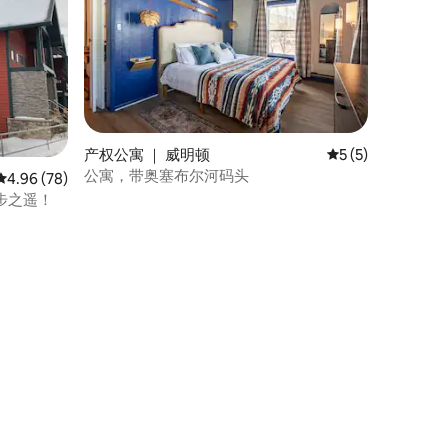
产权公寓 ｜ 威明顿
平均评分 5 分（满
5 (5)
公寓，带奥塞布尔河码头
平均评分 4.96 分（满分 5 分），共 78 条评价
4.96 (78)
步之遥！