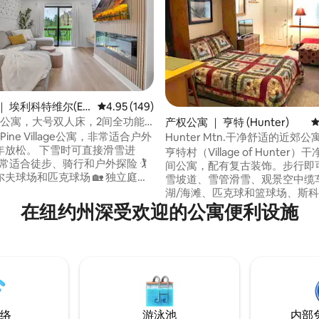
 埃利科特维尔(Elli
平均评分 4.95 分（满分 5 分），共 149 条评价
4.95 (149)
5 分），共 155 条评价
ine公寓，大号双人床，2间全功能
rm
产权公寓 ｜ 亨特 (Hunter)
平
Pine Village公寓，非常适合户外
Hunter Mtn.干净舒适的近郊公
年放松。 下雪时可直接滑雪进
亨特村（Village of Hunter
间公寓，配有复古装饰。步行即
夫球场和匹克球场 🏡 独立庭
雪坡道、雪管滑雪、观景空中缆
椅和烧烤架 🛏️ 特大双人床、标
湖/海滩、匹克球和篮球场、斯
 折叠床，可供 5 人入住 🛁 2间全
飞钓、徒步旅行、飞盘高尔夫、
在纽约州深受欢迎的公寓便利设施
🔥 电壁炉 储备🍳充足的厨房 📍
厅和步道公交车站。配备全尺寸
仅几分钟路程，靠近商店和餐厅
Casper床垫的活动折叠床、沙
网络 + 55英寸 Roku 电视 🅿️ 停
微波炉、电炉、餐桌、全功能卫
滑雪季节限 2 个） ❄️ 便携式空
线网络、智能电视（无线缆），
Netflix、HBOGO、Pandor
物/禁止在房源内吸烟或吸食电
络
游泳池
内部