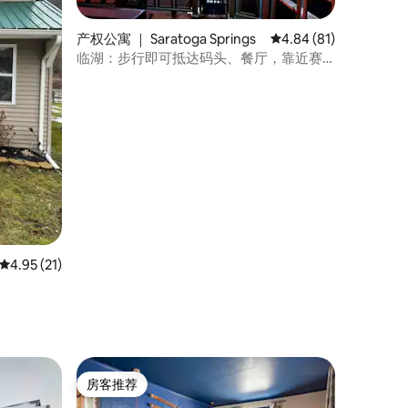
产权公寓 ｜ Saratoga Springs
平均评分 4.84 分（满分
4.84 (81)
临湖：步行即可抵达码头、餐厅，靠近赛
道
平均评分 4.95 分（满分 5 分），共 21 条评价
4.95 (21)
房客推荐
房客推荐