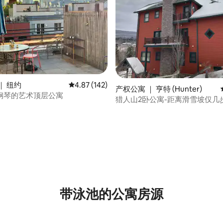
｜ 纽约
平均评分 4.87 分（满分 5 分），共 142 条评价
4.87 (142)
产权公寓 ｜ 亨特 (Hunter)
钢琴的艺术顶层公寓
猎人山2卧公寓-距离滑雪坡仅几
5 分），共 177 条评价
带泳池的公寓房源