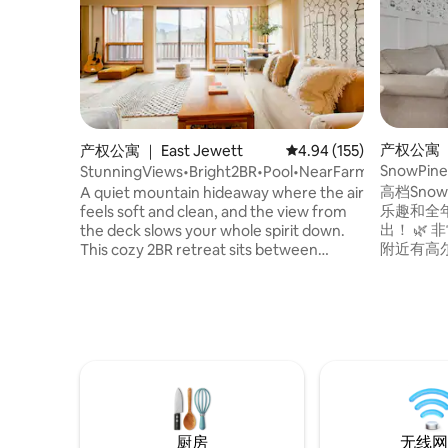
产权公寓 ｜
产权公寓 ｜ East Jewett
平均评分 4.94 分（满分 
4.94 (155)
cottville)
SnowP
StunningViews•Bright2BR•Pool•NearFarm•Lakes•Fa
卫生间
高档Snow
A quiet mountain hideaway where the air
乐趣和全
feels soft and clean, and the view from
出！ 🌿 非常适合徒步、骑行和户外探险 🏌️
the deck slows your whole spirit down.
附近有高尔
This cozy 2BR retreat sits between
院，配备座
Windham and Hunter—perfect for
准双人床 +
families, solo wanderers, and anyone
功能卫生间 
craving calm. Fast WiFi, a full kitchen, and
距离城镇
short stays on selected days make it easy
📶 高速无线
to escape, breathe, rest, and reconnect
车位充足（
with yourself. Easy drive to charming
调
little towns - Windham, Hunter ,
Tannersville . Swimming pool on
premises , CD Lane Lake with beach and
free boat
厨房
无线网