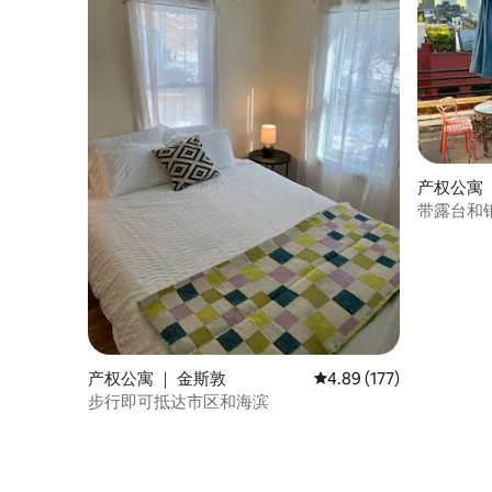
产权公寓 
带露台和
产权公寓 ｜ 金斯敦
平均评分 4.89 分（满分 
4.89 (177)
步行即可抵达市区和海滨