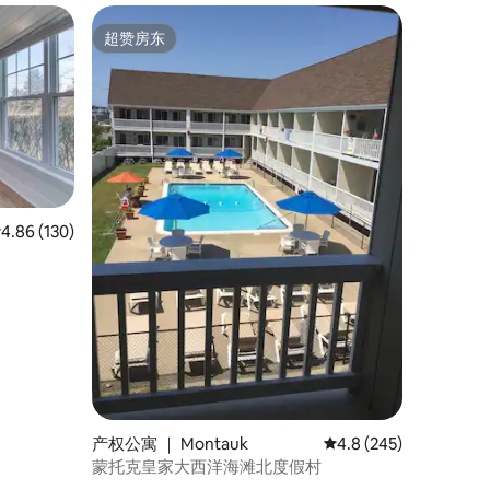
超赞房东
超赞房东
均评分 4.86 分（满分 5 分），共 130 条评价
4.86 (130)
产权公寓 ｜ Montauk
平均评分 4.8 分（满分 
4.8 (245)
蒙托克皇家大西洋海滩北度假村