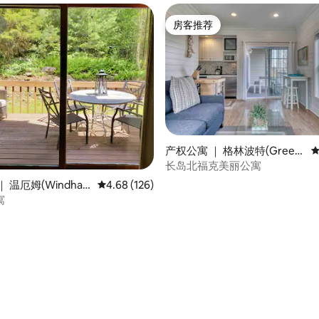
房客推荐
房客推荐
产权公寓 ｜ 格林波特(Green
平
port)
长岛北福克美丽公寓
5 分），共 112 条评价
 温厄姆(Windha
平均评分 4.68 分（满分 5 分），共 126 条评价
4.68 (126)
寓