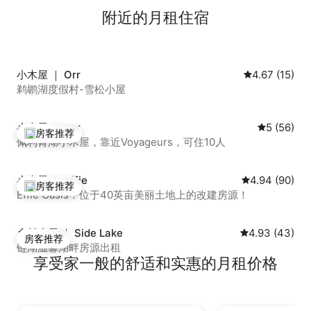
附近的月租住宿
小木屋 ｜ Orr
平均评分 4.6
4.67 (15)
鹈鹕湖度假村-雪松小屋
小木屋 ｜ Orr
平均评分 5
5 (56)
房客推荐
热门「房客推荐」
佩利肯湖小木屋，靠近Voyageurs，可住10人
小木屋 ｜ Effie
平均评分 4.94
4.94 (90)
房客推荐
热门「房客推荐」
Effie Oasis：位于40英亩美丽土地上的改建房源！
乡村小屋 ｜ Side Lake
平均评分 4.93
4.93 (43)
房客推荐
房客推荐
链湖温馨湖畔房源出租
享受家一般的舒适和实惠的月租价格