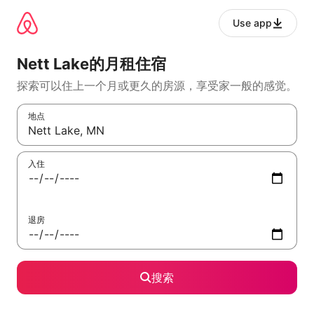
跳
至
Use app
内
容
Nett Lake的月租住宿
探索可以住上一个月或更久的房源，享受家一般的感觉。
地点
如有搜索结果，请使用上下方向键查看，或通过点击或滑动手势浏
入住
退房
搜索