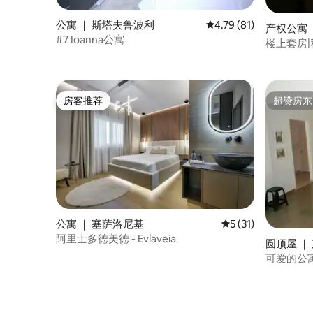
公寓 ｜ 斯塔夫鲁波利
平均评分 4.79 分（满分
4.79 (81)
产权公寓 
#7 Ioanna公寓
楼上套房
房客推荐
超赞房东
房客推荐
超赞房东
公寓 ｜ 塞萨洛尼基
平均评分 5 分（满分
5 (31)
阿里士多德美德 - Evlaveia
圆顶屋 ｜
可爱的公