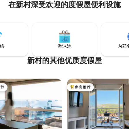
在新村深受欢迎的度假屋便利设施
位于克里西亚村（Krithia villa
广场，距离超市、药店和当地全
几步之遥。 距离阿西罗斯附近的
Prokopidis军营仅10分钟车程
非常适合军人入住。
络
游泳池
内部
新村的其他优质度假屋
推荐
房客推荐
客推荐」
热门「房客推荐」