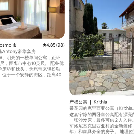
osmo 市
平均评分 4.85 分（满分 5 分），共 98 条评价
4.85 (98)
Antony豪华套房
华、明亮的一楼单间公寓，距环
尺，距离市中心10英尺。 配备优
学床垫和枕头，为您带来轻松独
。位于一个安静的街区，距离40
（ 32 A ）。 房源距离埃沃斯莫
00米，附近有很多餐厅等，附近还
免费停车位。 厨房配备所有餐具
tflix的55英寸高清智能电视。免
5 分），共 143 条评价
产权公寓 ｜ Krithia
100兆。
带花园的克里西亚公寓（Krithia
Apartment）家庭公寓
这套宁静的两卧室公寓配有漂亮
一张沙发床，最多可供 2 人入住
萨洛尼基克里西亚村的全新装修（
年）和家具齐全的房子。 地理位