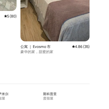
平均评分 5 分（满分 5 分），共 80 条评价
5 (80)
公寓 ｜ Evosmo 市
平均评分 4.86 分（满分
4.86 (35)
豪华的家，甜蜜的家
萨米尔
斯科普里
假屋
度假屋