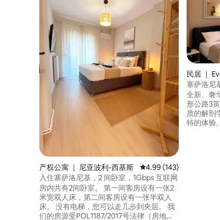
民居 ｜ Ev
塞萨洛尼基
全新、奢
形公路3英
质的解剖
特的体验
米的巴士站
斯广场4
有超市和
和配备Ne
产权公寓 ｜ 尼亚波利-西基斯
平均评分 4.99 分（满分 
4.99 (143)
费无线网络
入住塞萨洛尼基，2 间卧室，1Gbps 互联网
房内共有2间卧室。 第一间客房设有一张2
米宽双人床，第二间客房设有一张半双人
床。 没有电梯，您可以走几步到夹层。 我
们的房源受POL1187/2017号法律（房地产