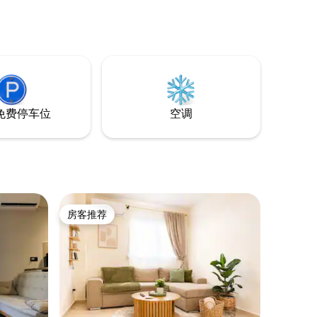
ge）的中央
间干净的卫生间。 房子始终干净整洁，房
科医生仅
东住在旁边的房子里，因此您可以随时要
求提供信息和帮助。 如果您需要一栋宽
（9公里），
敞、宁静的房子，带有大花园，靠近塞萨
洛尼基市中心，这栋房子非常适合您！
免费停车位
空调
房客推荐
房客推荐