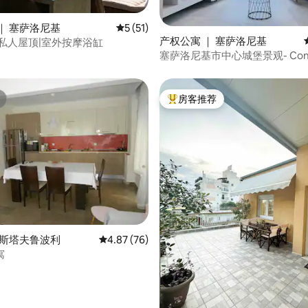
 5 分），共 81 条评价
｜ 塞萨洛尼基
平均评分 5 分（满分 5 分），共 51 条评价
5 (51)
产权公寓 ｜ 塞萨洛尼基
|私人屋顶|室外按摩浴缸
塞萨洛尼基市中心城堡景观- Con
房客推荐
热门「房客推荐」
 5 分），共 31 条评价
 斯塔夫鲁波利
平均评分 4.87 分（满分 5 分），共 76 条评价
4.87 (76)
寓