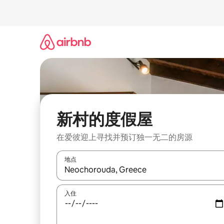
跳
至
内
容
新村的度假屋
在爱彼迎上寻找并预订独一无二的房源
地点
如有搜索结果，请使用上下方向键查看，或通过点
入住