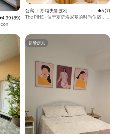
公寓 ｜ 斯塔夫鲁波利
平均评分 5 分（满
5 (7)
The PINE - 位于塞萨洛尼基的时尚住宿，提
平均评分 4.99 分（满分 5 分），共 89 条评价
4.99 (89)
供私人停车位
con
超赞房东
超赞房东