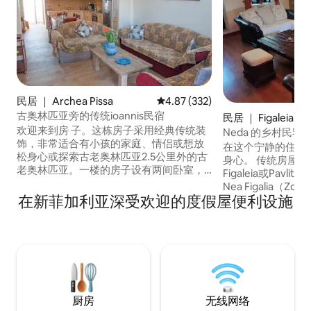
民居 ｜ Archea Pissa
平均评分 4.87 分（满分 5 分），共
4.87 (332)
古奥林匹亚旁的传统ioannis民宿
民居 ｜ Figaleia
欢迎来到房 子。这栋房子采用经典传统装
Neda 的乡村民宅
饰，非常适合有小孩的家庭、情侣或想放
在这个宁静的住处
松身心或探索古老奥林匹亚2.5公里外的古
身心。 传统房屋位于Fig
老奥林匹亚。一楼的房子设有两间卧室，
Figaleia或Pavl
最多可入住5人。 免费无线网络连接、衣
Nea Figalia（
柜、设备齐全的厨房、冰箱、32英寸电
在新菲加利亚深受欢迎的度假屋便利设施
亚州的一个小镇，距
视、洗衣机。在一个有迷你市场、面包
外区域以石头和木材
店、酒馆、咖啡馆的村庄里。 像您的家 一
公里，距离Epicure
样！欢迎入住我们的房源。 此房源有经典
离Andritsaina 27
的传统装饰，非常适合有小孩的家庭、情
（ Zourtsa ） 23
侣或想要放松身心或探索古代奥林匹亚2.5
公里距离古代奥林匹亚考古遗址的旅行
者。 一楼的房子。公寓有两间卧室，最多
厨房
无线网络
可入住5人。免费无线网络连接、衣柜、设