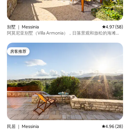
别墅 ｜ Messinia
平均评分 4.97
4.97 (58)
阿莫尼亚别墅（Villa Armonia），日落景观和放松的海滩氛
围
房客推荐
房客推荐
民居 ｜ Messinia
平均评分 4.96
4.96 (28)