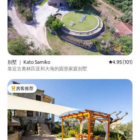
别墅 ｜ Kato Samiko
平均评分 4.95
4.95 (101)
靠近古奥林匹亚和大海的圆形家庭别墅
房客推荐
热门「房客推荐」