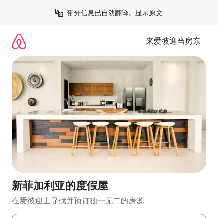
跳
部分信息已自动翻译。
显示原文
至
内
容
来爱彼迎当房东
新菲加利亚的度假屋
在爱彼迎上寻找并预订独一无二的房源