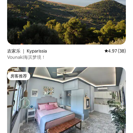
农家乐 ｜ Kyparissia
平均评分 4.97
4.97 (38)
Vounaki海滨梦境！
房客推荐
房客推荐