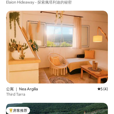
Elaion Hideaway - 探索佩塔利迪的秘密
公寓 ｜ Nea Argilia
平均评分 
5 (4)
Third Tarra
房客推荐
热门「房客推荐」