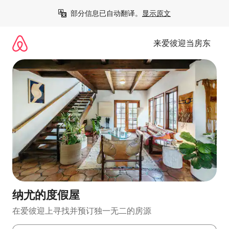
跳
部分信息已自动翻译。
显示原文
至
内
容
来爱彼迎当房东
纳尤的度假屋
在爱彼迎上寻找并预订独一无二的房源