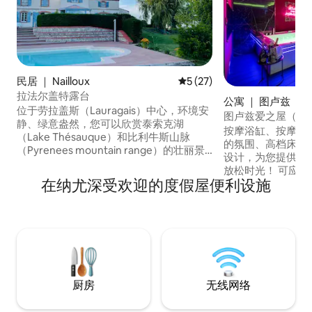
民居 ｜ Nailloux
平均评分 5 分（满分 5 分），
5 (27)
拉法尔盖特露台
公寓 ｜ 图卢兹
位于劳拉盖斯（Lauragais）中心，环境安
图卢兹爱之屋（豪
静、绿意盎然，您可以欣赏泰索克湖
按摩浴缸、按摩加
（Lake Thésauque）和比利牛斯山脉
的氛围、高档床上
（Pyrenees mountain range）的壮丽景
设计，为您提供独
色。 劳拉盖斯地区典型的装饰和住宿，被
放松时光！ 可应要求提供额外选项，让您
归类为「3星级上加龙旅游」和「3星级法
在纳尤深受欢迎的度假屋便利设施
的住宿体验更加愉快。 公寓位于B
国乡村民宿」 房源完全独立；然而，它毗
区，距离Pont des 
邻我们的房源，我们作为一个家庭住在那
遥，距离市中心5分钟，
里。 露台专供外屋使用；停车场、花园和
Plantes 3分钟，
泳池是公用的。
钟，距离Barrièr
厨房
无线网络