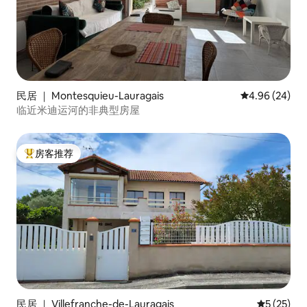
民居 ｜ Montesquieu-Lauragais
平均评分 4.96
4.96 (24)
临近米迪运河的非典型房屋
房客推荐
热门「房客推荐」
民居 ｜ Villefranche-de-Lauragais
平均评分 5
5 (25)