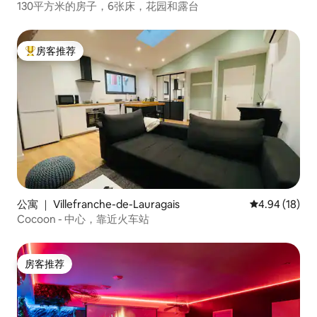
130平方米的房子，6张床，花园和露台
房客推荐
热门「房客推荐」
公寓 ｜ Villefranche-de-Lauragais
平均评分 4.9
4.94 (18)
Cocoon - 中心，靠近火车站
房客推荐
房客推荐