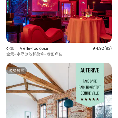
公寓 ｜ Vieille-Toulouse
平均评分 4.92
4.92 (92)
全景~水疗泳池和桑拿~老图卢兹
超赞房东
超赞房东