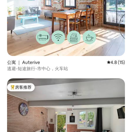
公寓 ｜ Auterive
平均评分 4.
4.8 (15)
逃避-短途旅行-市中心，火车站
房客推荐
热门「房客推荐」