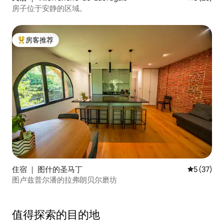
房子位于安静的区域。
房客推荐
热门「房客推荐」
住宿 ｜ 图什的圣马丁
平均评分 5
5 (37)
图卢兹普尔潘的拉弗朗贝尔磨坊
值得探索的目的地