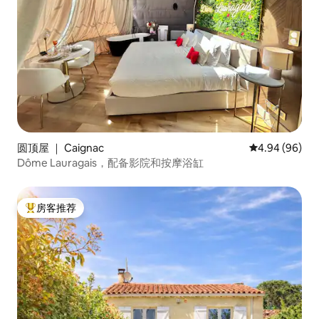
圆顶屋 ｜ Caignac
平均评分 4.94
4.94 (96)
Dôme Lauragais，配备影院和按摩浴缸
房客推荐
热门「房客推荐」