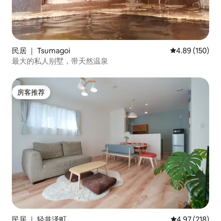
民居 ｜ Tsumagoi
平均评分 4.89
4.89 (150)
最大的私人别墅，带天然温泉
房客推荐
房客推荐
民居 ｜ 轻井泽町
平均评分 4.97
4.97 (218)