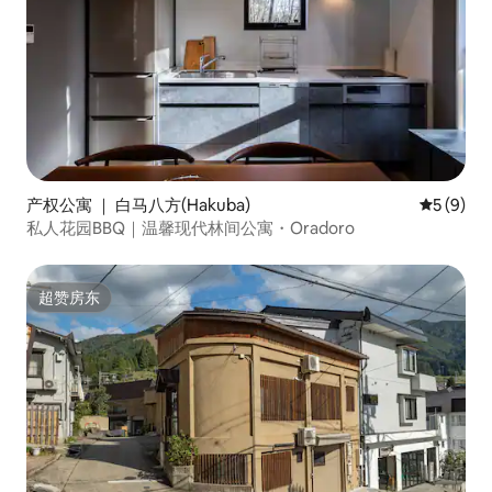
产权公寓 ｜ 白马八方(Hakuba)
平均评分 
5 (9)
私人花园BBQ｜温馨现代林间公寓・Oradoro
超赞房东
超赞房东