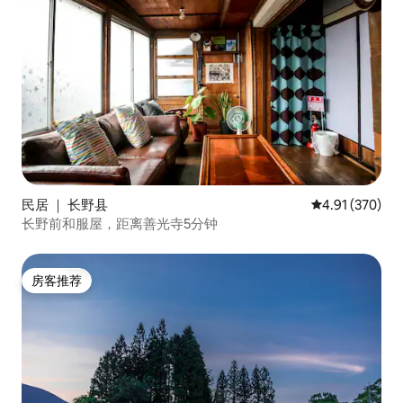
民居 ｜ 长野县
平均评分 4.91
4.91 (370)
长野前和服屋，距离善光寺5分钟
房客推荐
房客推荐