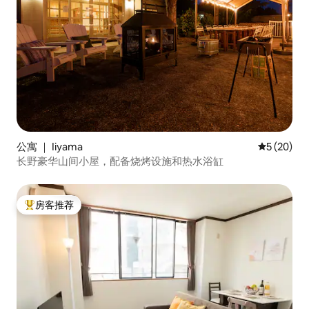
公寓 ｜ Iiyama
平均评分 5
5 (20)
长野豪华山间小屋，配备烧烤设施和热水浴缸
房客推荐
热门「房客推荐」