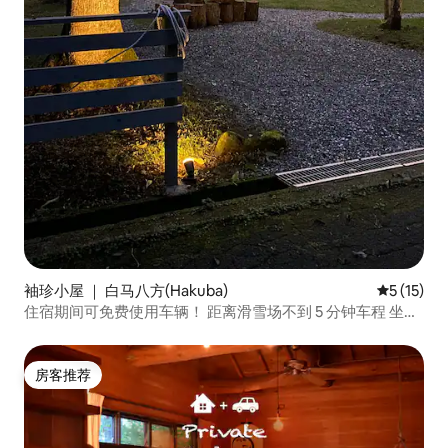
袖珍小屋 ｜ 白马八方(Hakuba)
平均评分 5
5 (15)
住宿期间可免费使用车辆！ 距离滑雪场不到 5 分钟车程 坐落
在宁静森林中的整套小型房屋！
房客推荐
房客推荐