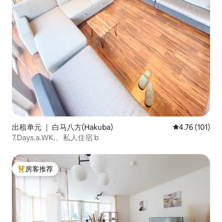
出租单元 ｜ 白马八方(Hakuba)
平均评分 4.76
4.76 (101)
7.Days.a.WK.、私人住宿 b
房客推荐
热门「房客推荐」