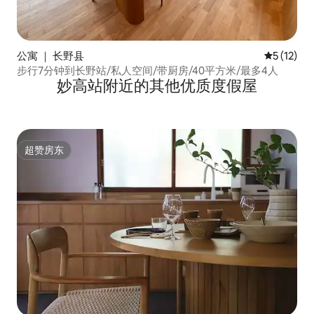
公寓 ｜ 长野县
平均评分 5
5 (12)
步行7分钟到长野站/私人空间/带厨房/40平方米/最多4人
妙高站附近的其他优质度假屋
超赞房东
超赞房东