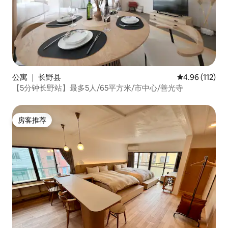
公寓 ｜ 长野县
平均评分 4.96
4.96 (112)
【5分钟长野站】最多5人/65平方米/市中心/善光寺
房客推荐
房客推荐