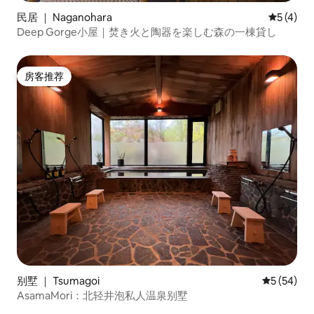
民居 ｜ Naganohara
平均评分 
5 (4)
Deep Gorge小屋｜焚き火と陶器を楽しむ森の一棟貸し
房客推荐
房客推荐
别墅 ｜ Tsumagoi
平均评分 5
5 (54)
AsamaMori：北轻井泡私人温泉别墅