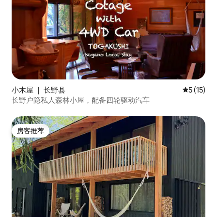
小木屋 ｜ 长野县
平均评分 5
5 (15)
长野户隐私人森林小屋，配备四轮驱动汽车
房客推荐
房客推荐