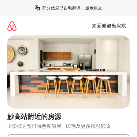
跳
部分信息已自动翻译。
显示原文
至
内
容
来爱彼迎当房东
妙高站附近的房源
上爱彼迎预订特色度假屋、民宅及更多精彩房源