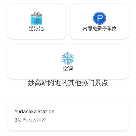
度假村约8分钟车
但拥有一辆汽车会更方便。 信浓松川站和
假村（Myoko Sugin
明石站提供免费接送。可提供其他接送服
钟车程。 请提前确认 入口位于二楼，您需
务和观光接送服务，费用为2,000至8,000
要从公路上爬楼梯
元人民币（往返），单程2小时内。如果人
情。 房源被大自
数超过5人，请提前咨询，以便安排租车。
游泳池
内部免费停车位
果您不喜欢昆虫，
9月的工作日仍可订。 也推荐学生在暑假
下半段旅行时入住，或适合情侣/夫妻和小
团体入住。
空调
妙高站附近的其他热门景点
Yudanaka Station
3位当地人推荐