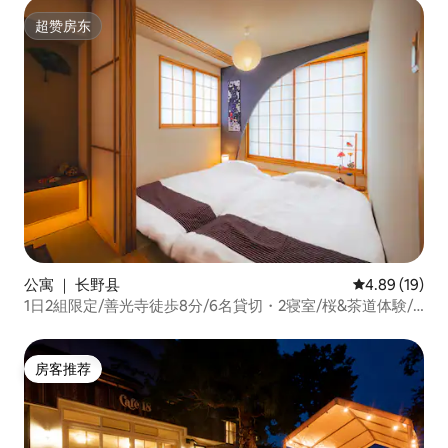
超赞房东
超赞房东
公寓 ｜ 长野县
平均评分 4.8
4.89 (19)
1日2組限定/善光寺徒歩8分/6名貸切・2寝室/桜&茶道体験/
権堂飲食店街すぐ/無料駐車場付
房客推荐
房客推荐