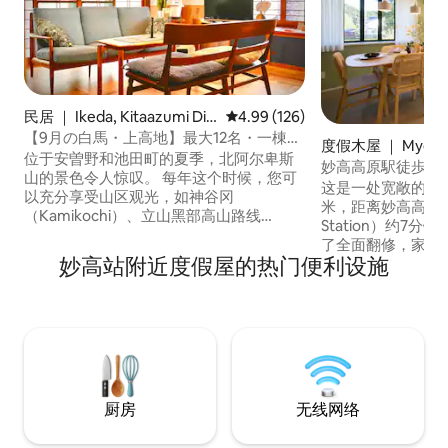
民居 ｜ Ikeda, Kitaazumi Dis
平均评分 4.99 分（满分 5 分），共
4.99 (126)
trict
【9月の白馬・上高地】最大12名・一棟貸
度假木屋 ｜ Myok
し｜2種の本格サウナ
位于安曽野和池田町的夏季，北阿尔卑斯
妙高高原駅徒歩7分
山的景色令人惊叹。 每年这个时候，您可
｜最大8名・屋根
这是一处宽敞的独立
以充分享受山区观光，如神谷冈
米，距离妙高高原站（
（Kamikochi）、立山黑部高山路线
Station）约7分
（Tateyama Kurobe Alpine Route）、白
了全面翻修，家具和
马（Hakuba）和八方池（Happo
妙高站附近度假屋的热门便利设施
可入住8位房客，
Pond）。从8月下旬到9月，夏季是您可以
滑雪/单板滑雪之旅
享受宁静新修的季节。 白天去山区和高
个停车位，包括遮阳停车位。
地，夜晚享受里山的宁静。 这是一间出租
英寸屏幕和投影仪
乡村小屋，您可以在这里享受桑拿房、烧
燃气烘干机。 步
烤和星空。 作为在安曽野、白马和神高观
便利店，对于没有
光的基地，您可以住一晚或连续住宿，住
方便的地点。 冬季，前往多个滑雪胜地都
得舒适。 前往白马、神谷和立山黑部也很
很方便。 距离赤
方便，适合团体旅行、家庭旅行和长期住
厨房
无线网络
（Akakura Onsen
宿。有洗衣机和烘干机，连续住宿很舒
程，距离Ikenohira 
适。 您也可以乘坐公共交通工具到这里，