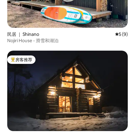
民居 ｜ Shinano
平均评分 
5 (9)
Nojiri House - 滑雪和湖泊
房客推荐
热门「房客推荐」