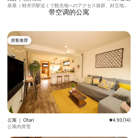
泉屋（ 軽井沢駅近くで観光地へのアクセス抜群、好立地の
带空调的公寓
一棟貸しの別荘Izumiya house ） 1
房客推荐
房客推荐
公寓 ｜ Otari
平均评分 4.9
4.93 (14)
公寓内滑雪