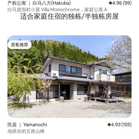
产权公寓 ｜ 白马八方(Hakuba)
平均评分 4.96
4.96 (99)
白马度假村小屋 Villa Monochrome，家庭公寓 A
适合家庭住宿的独栋/半独栋房屋
房客推荐
房客推荐
民居 ｜ Yamanochi
平均评分 4.93
4.93 (105)
地狱谷的五座山峰