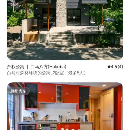
产权公寓 ｜ 白马八方(Hakuba)
平均评分 4.
4.5 (4)
白马村森林环绕的公寓_2卧室（最多5人）
超赞房东
超赞房东