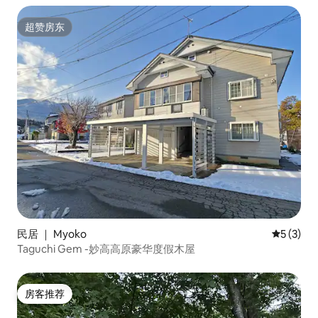
超赞房东
超赞房东
民居 ｜ Myoko
平均评分 
5 (3)
Taguchi Gem -妙高高原豪华度假木屋
房客推荐
房客推荐