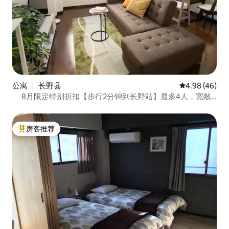
公寓 ｜ 长野县
平均评分 4.98
4.98 (46)
8月限定特别折扣【步行2分钟到长野站】最多4人，宽敞
客厅，舒适床铺，早鸟折扣
房客推荐
热门「房客推荐」