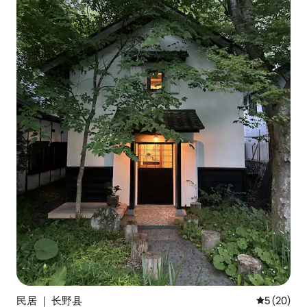
民居 ｜ 长野县
平均评分 5
5 (20)