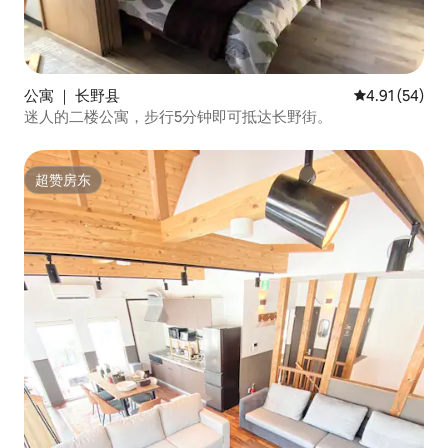
公寓 ｜ 长野县
平均评分 4.9
4.91 (54)
迷人的二楼公寓，步行5分钟即可抵达长野街。
超赞房东
超赞房东