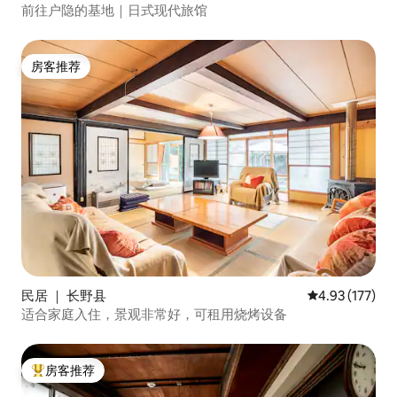
前往户隐的基地｜日式现代旅馆
房客推荐
房客推荐
民居 ｜ 长野县
平均评分 4.93
4.93 (177)
适合家庭入住，景观非常好，可租用烧烤设备
房客推荐
热门「房客推荐」