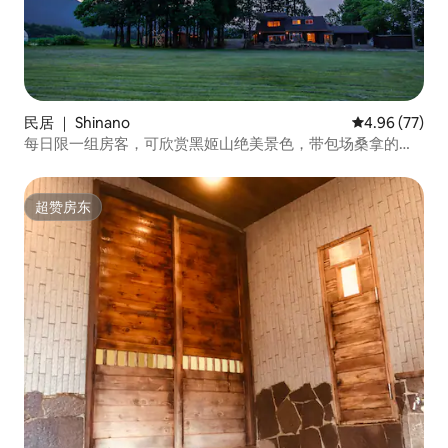
民居 ｜ Shinano
平均评分 4.96
4.96 (77)
每日限一组房客，可欣赏黑姬山绝美景色，带包场桑拿的独
立房屋，黑姬开拓露营地，烧烤
超赞房东
超赞房东