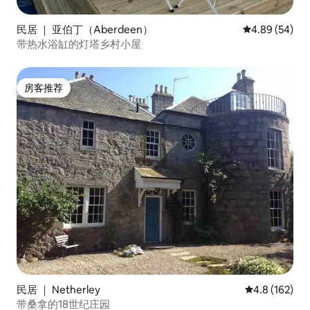
民居 ｜ 亚伯丁（Aberdeen）
平均评分 4.89
4.89 (54)
带热水浴缸的灯塔乡村小屋
房客推荐
房客推荐
民居 ｜ Netherley
平均评分 4.8
4.8 (162)
带桑拿的18世纪庄园