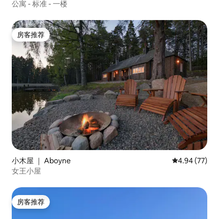
公寓 - 标准 - 一楼
房客推荐
房客推荐
小木屋 ｜ Aboyne
平均评分 4.94
4.94 (77)
女王小屋
房客推荐
房客推荐