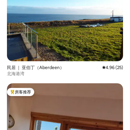
民居 ｜ 亚伯丁（Aberdeen）
平均评分 4.96
4.96 (25)
北海港湾
房客推荐
热门「房客推荐」