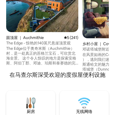
圆顶屋 ｜ Auchmithie
平均评分 5 分（满分 5 分），共
5 (241)
The Edge - 惊艳的140英尺悬崖顶景观
乡村小屋 ｜ Cowie
The Edge位于奥奇米斯（Auchmithie）
邓诺塔城堡附近的
村，是一处真正的苏格兰宝石，可欣赏北
携带狗狗入住
在风景如画的Cowie
海全景。 这个令人惊叹的地方是探索安格
），逃到我们迷人的
斯、阿伯丁郡、邓迪、珀斯和泰赛德的完
斯通哈文的魅力，
美背景，无论是在卡诺斯蒂
塔城堡（Dunnotta
（Carnoustie）或圣安德鲁斯（St
在马查尔斯深受欢迎的度假屋便利设施
口和令人愉悦的当
Andrews）打高尔夫球，在格伦斯
来这里度过家庭假
（Glens）徒步旅行还是参观新的V&A博物
边度过宁静假期，
馆，我们都是冒险或只是在热水浴缸中放
想住宿之选。 我们的房源距离大海仅几秒
松身心，聆听大海的理想基地。请务必预
钟路程，可轻松沿
订奥奇米斯的五星级餐厅But 'n' Ben。
线漫步。马上预订
厨房
无线网络