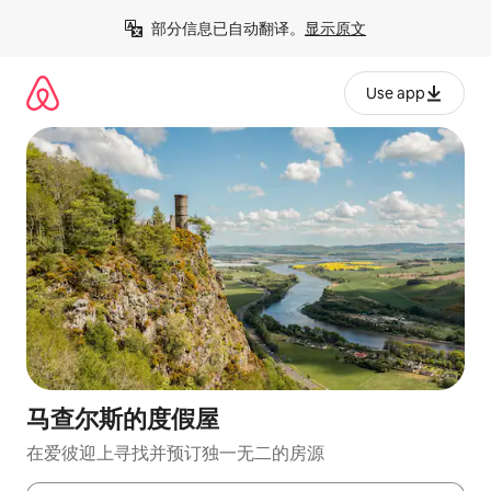
跳
部分信息已自动翻译。
显示原文
至
内
容
Use app
马查尔斯的度假屋
在爱彼迎上寻找并预订独一无二的房源